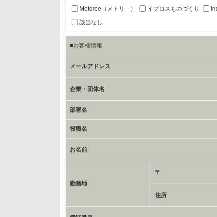
お客様のご氏名、フリガナ、企業・団体名、部署名、役
Metoree（メトリ―）
イプロスものづくり
in
該当なし
c.第三者への提供の手段または手法
■お客様情報
書類の送付又は電子的な方法
メールアドレス
d.提供先および管理者
当社とイベント/セミナーを共同で開催する企業/団体
企業・団体名
部署名
e.個人情報取り扱いに関する契約
当社と当該企業/団体とは、個人情報取扱に関する覚書
役職名
お名前
委託の有無
なし
〒
勤務地
保有個人データの開示等および問合わせ窓口について
住所
ご本人からの求めにより、当社が保有する保有個人デー