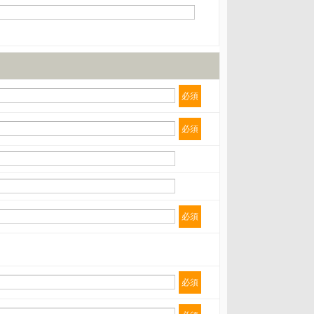
必須
必須
必須
必須
 第三者への提供の停止（「開示等」といいます。）に