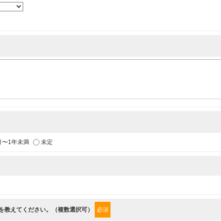
各種イベントのお知らせ
供
月〜1年未満
未定
からの情報を提供するため
”を教えてください。（複数選択可）
必須