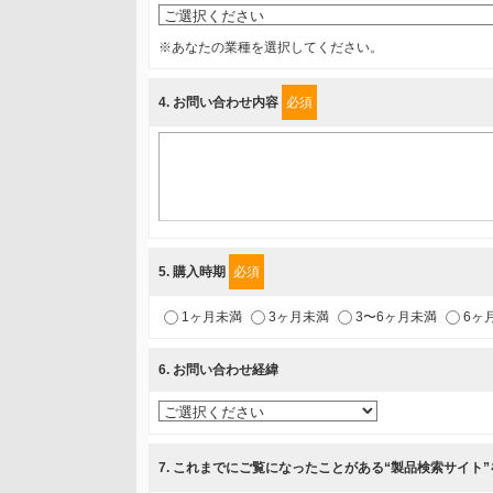
〒231-8008 神奈川県横浜市中区桜木町1-1
※あなたの業種を選択してください。
利用目的
4
. お問い合わせ内容
必須
1.当社が取り扱う商品・サービスに関するご案内
2.当社が開催（主催・共催・協賛）するセミナーなど、
3.お客様の業務内容、及び興味、関心に応じた情報の提
4.お客様満足度調査等のアンケートの依頼
5.お問い合わせまたはご依頼等への対応
5
. 購入時期
必須
第三者提供の有無
1ヶ月未満
3ヶ月未満
3〜6ヶ月未満
6ヶ
あり
6
. お問い合わせ経緯
a.個人情報の提供・利用目的
当該企業/団体のサービス等のご案内及び当該企業/団体
7
. これまでにご覧になったことがある“製品検索サイト
b.第三者に提供される個人データの項目