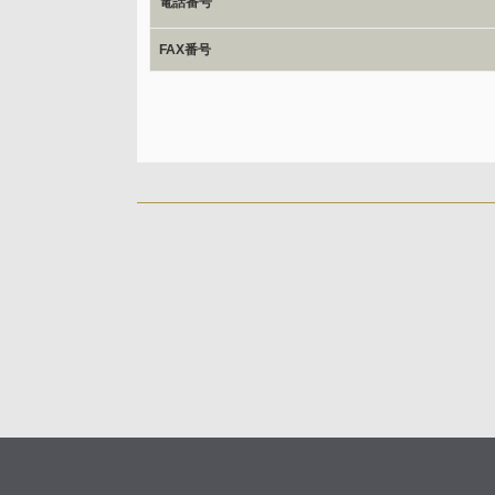
電話番号
応じます。
開示等のご請求は、下記お問い合わせ先窓口へご連絡願
FAX番号
情報提供の任意性及び情報を与えなかった場合に本人に
情報提供は任意ですが、情報を提供しなかった場合、情
ご回答できない場合がございます。
本人が容易に認識できない方法による取得
なし
個人情報保護への取り組み