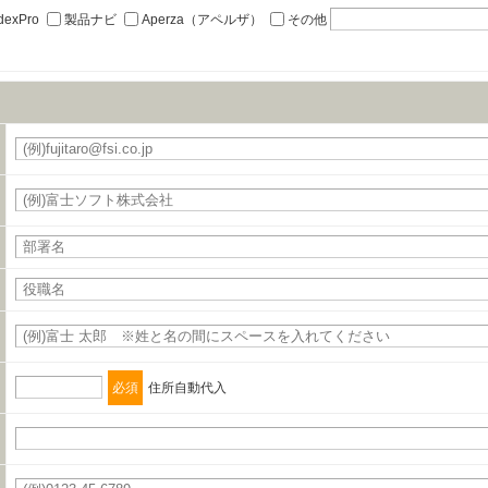
職、郵便番号、住所、電話番号、FAX番号、メールアドレス
dexPro
製品ナビ
Aperza（アペルザ）
その他
の締結を行います。
必須
住所自動代入
タの利用目的の通知、開示、内容の訂正、追加または削除、利用の停止、消去および