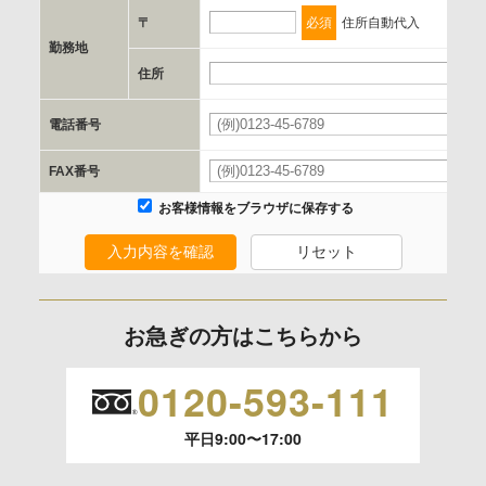
当社とイベント/セミナーを共同で開催する企業/団体
〒
必須
住所自動代入
勤務地
e.個人情報取り扱いに関する契約
住所
当社と当該企業/団体とは、個人情報取扱に関する覚書の締結
電話番号
を行います。
FAX番号
委託の有無
お客様情報をブラウザに保存する
なし
入力内容を確認
リセット
保有個人データの開示等および問合わせ窓口について
ご本人からの求めにより、当社が保有する保有個人データの
お急ぎの方はこちらから
利用目的の通知、開示、内容の訂正、追加または削除、利用
の停止、消去および 第三者への提供の停止（「開示等」とい
0120-593-111
います。）に応じます。
平日9:00〜17:00
開示等のご請求は、下記お問い合わせ先窓口へご連絡願いま
す。