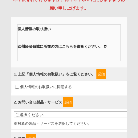
願い申し上げます。
個人情報の取り扱い
欧州経済領域に所在の方はこちらを御覧ください。
当社では、「個人情報保護方針」に基き、個人情報保護の取
組みを行っています。
1
. 上記「個人情報のお取扱い」をご覧ください。
必須
ご入力頂いたお客様の情報は、個人情報保護方針に則り適切
個人情報のお取扱いに同意する
に取扱い、これらで定める範囲内で、サービスの提供やご案
内等のために利用させていただいております。
2
. お問い合せ製品・サービス
必須
情報を提供されるお客様（本人）に対して、情報の収集目
的、管理者、提供の有無、情報提供の任意性や権利について
※対象の製品・サービスを選択してください。
確認し、当社への情報提供がお客様の懸念にならないよう
に、以下の同意を得たいと存じますので、宜しくお願い申し