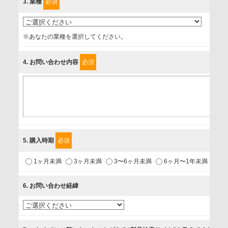
3
. 業種
必須
上げます。
事業者名
※あなたの業種を選択してください。
富士ソフト株式会社
4
. お問い合わせ内容
必須
個人情報保護責任者
個人情報保護管理担当役員
〒231-8008 神奈川県横浜市中区桜木町1-1
利用目的
5
. 購入時期
必須
1.当社が取り扱う商品・サービスに関するご案内
1ヶ月未満
3ヶ月未満
3〜6ヶ月未満
6ヶ月〜1年未満
未
2.当社が開催（主催・共催・協賛）するセミナーなど、各種イ
ベントのお知らせ
6
. お問い合わせ経緯
3.お客様の業務内容、及び興味、関心に応じた情報の提供
4.お客様満足度調査等のアンケートの依頼
5.お問い合わせまたはご依頼等への対応