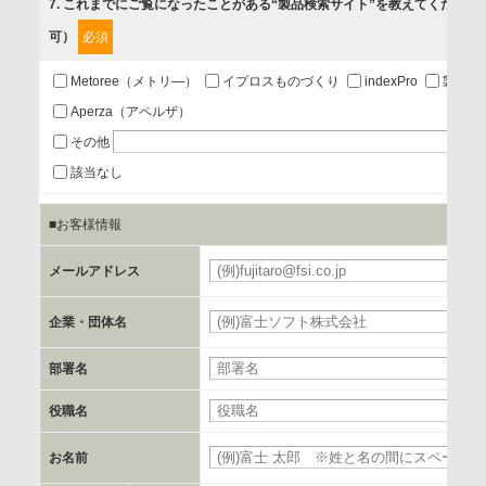
7
. これまでにご覧になったことがある“製品検索サイト”を教えてください
可）
必須
第三者提供の有無
あり
Metoree（メトリ―）
イプロスものづくり
indexPro
製品ナ
Aperza（アペルザ）
a.個人情報の提供・利用目的
その他
当該企業/団体のサービス等のご案内及び当該企業/団体からの
該当なし
情報を提供するため
■お客様情報
b.第三者に提供される個人データの項目
メールアドレス
お客様のご氏名、フリガナ、企業・団体名、部署名、役職、
郵便番号、住所、電話番号、FAX番号、メールアドレス
企業・団体名
部署名
c.第三者への提供の手段または手法
書類の送付又は電子的な方法
役職名
お名前
d.提供先および管理者