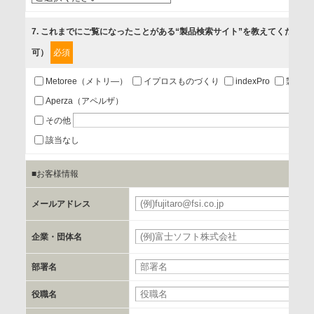
5.お問い合わせまたはご依頼等への対応
7
. これまでにご覧になったことがある“製品検索サイト”を教えてください
可）
必須
第三者提供の有無
あり
Metoree（メトリ―）
イプロスものづくり
indexPro
製品ナ
Aperza（アペルザ）
a.個人情報の提供・利用目的
その他
当該企業/団体のサービス等のご案内及び当該企業/団体からの
該当なし
情報を提供するため
■お客様情報
b.第三者に提供される個人データの項目
メールアドレス
お客様のご氏名、フリガナ、企業・団体名、部署名、役職、
郵便番号、住所、電話番号、FAX番号、メールアドレス
企業・団体名
部署名
c.第三者への提供の手段または手法
書類の送付又は電子的な方法
役職名