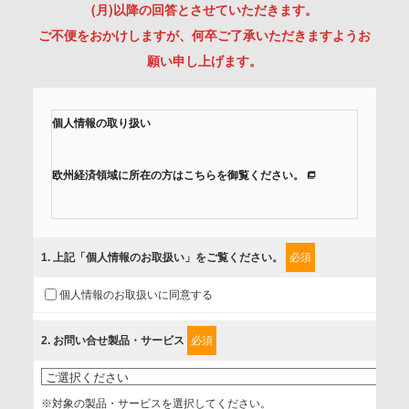
(月)以降の回答とさせていただきます。
ご不便をおかけしますが、何卒ご了承いただきますようお
願い申し上げます。
個人情報の取り扱い
欧州経済領域に所在の方はこちらを御覧ください。
当社では、「個人情報保護方針」に基き、個人情報保護の取
組みを行っています。
1
. 上記「個人情報のお取扱い」をご覧ください。
必須
ご入力頂いたお客様の情報は、個人情報保護方針に則り適切
個人情報のお取扱いに同意する
に取扱い、これらで定める範囲内で、サービスの提供やご案
内等のために利用させていただいております。
2
. お問い合せ製品・サービス
必須
情報を提供されるお客様（本人）に対して、情報の収集目
的、管理者、提供の有無、情報提供の任意性や権利について
※対象の製品・サービスを選択してください。
確認し、当社への情報提供がお客様の懸念にならないよう