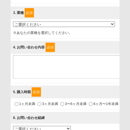
に、以下の同意を得たいと存じますので、宜しくお願い申し
3
. 業種
必須
上げます。
事業者名
※あなたの業種を選択してください。
富士ソフト株式会社
4
. お問い合わせ内容
必須
個人情報保護責任者
個人情報保護管理担当役員
〒231-8008 神奈川県横浜市中区桜木町1-1
利用目的
5
. 購入時期
必須
1.当社が取り扱う商品・サービスに関するご案内
1ヶ月未満
3ヶ月未満
3〜6ヶ月未満
6ヶ月〜1年未満
未
2.当社が開催（主催・共催・協賛）するセミナーなど、各種イ
ベントのお知らせ
6
. お問い合わせ経緯
3.お客様の業務内容、及び興味、関心に応じた情報の提供
4.お客様満足度調査等のアンケートの依頼