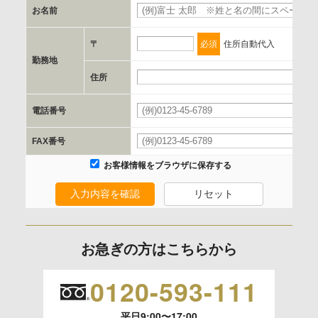
お名前
d.提供先および管理者
当社とイベント/セミナーを共同で開催する企業/団体
〒
必須
住所自動代入
勤務地
e.個人情報取り扱いに関する契約
住所
当社と当該企業/団体とは、個人情報取扱に関する覚書の締結
電話番号
を行います。
FAX番号
委託の有無
お客様情報をブラウザに保存する
なし
入力内容を確認
リセット
保有個人データの開示等および問合わせ窓口について
ご本人からの求めにより、当社が保有する保有個人データの
お急ぎの方はこちらから
利用目的の通知、開示、内容の訂正、追加または削除、利用
の停止、消去および 第三者への提供の停止（「開示等」とい
0120-593-111
います。）に応じます。
平日9:00〜17:00
開示等のご請求は、下記お問い合わせ先窓口へご連絡願いま