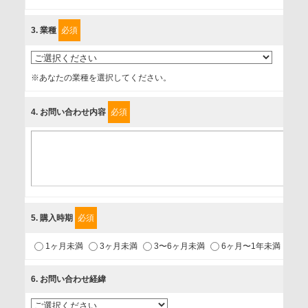
に、以下の同意を得たいと存じますので、宜しくお願い申し
3
. 業種
必須
上げます。
事業者名
※あなたの業種を選択してください。
富士ソフト株式会社
4
. お問い合わせ内容
必須
個人情報保護責任者
個人情報保護管理担当役員
〒231-8008 神奈川県横浜市中区桜木町1-1
利用目的
5
. 購入時期
必須
1.当社が取り扱う商品・サービスに関するご案内
1ヶ月未満
3ヶ月未満
3〜6ヶ月未満
6ヶ月〜1年未満
未
2.当社が開催（主催・共催・協賛）するセミナーなど、各種イ
ベントのお知らせ
6
. お問い合わせ経緯
3.お客様の業務内容、及び興味、関心に応じた情報の提供
4.お客様満足度調査等のアンケートの依頼