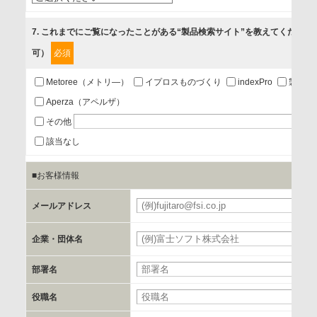
5.お問い合わせまたはご依頼等への対応
7
. これまでにご覧になったことがある“製品検索サイト”を教えてください
可）
必須
第三者提供の有無
あり
Metoree（メトリ―）
イプロスものづくり
indexPro
製品ナ
Aperza（アペルザ）
a.個人情報の提供・利用目的
その他
当該企業/団体のサービス等のご案内及び当該企業/団体からの
該当なし
情報を提供するため
■お客様情報
b.第三者に提供される個人データの項目
メールアドレス
お客様のご氏名、フリガナ、企業・団体名、部署名、役職、
郵便番号、住所、電話番号、FAX番号、メールアドレス
企業・団体名
部署名
c.第三者への提供の手段または手法
書類の送付又は電子的な方法
役職名