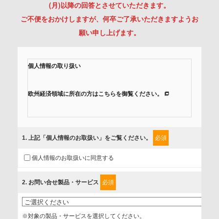
(月)以降の回答とさせていただきます。
ご不便をおかけしますが、何卒ご了承いただきますようお
願い申し上げます。
個人情報の取り扱い
欧州経済領域に所在の方はこちらを御覧ください。
当社では、「個人情報保護方針」に基き、個人情報保護の取
組みを行っています。
1
. 上記「個人情報のお取扱い」をご覧ください。
必須
ご入力頂いたお客様の情報は、個人情報保護方針に則り適切
個人情報のお取扱いに同意する
に取扱い、これらで定める範囲内で、サービスの提供やご案
内等のために利用させていただいております。
2
. お問い合せ製品・サービス
必須
情報を提供されるお客様（本人）に対して、情報の収集目
的、管理者、提供の有無、情報提供の任意性や権利について
※対象の製品・サービスを選択してください。
確認し、当社への情報提供がお客様の懸念にならないよう