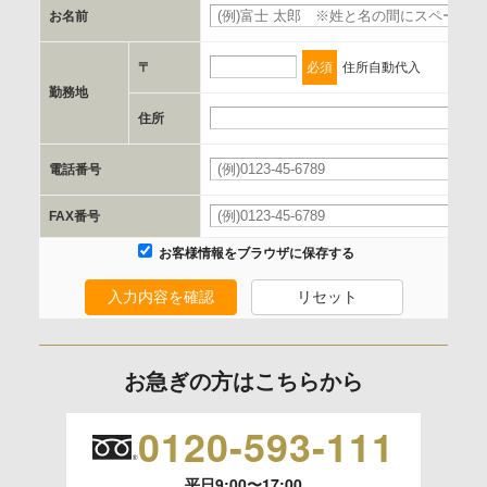
お名前
d.提供先および管理者
当社とイベント/セミナーを共同で開催する企業/団体
〒
必須
住所自動代入
勤務地
e.個人情報取り扱いに関する契約
住所
当社と当該企業/団体とは、個人情報取扱に関する覚書の締結
電話番号
を行います。
FAX番号
委託の有無
お客様情報をブラウザに保存する
なし
入力内容を確認
リセット
保有個人データの開示等および問合わせ窓口について
ご本人からの求めにより、当社が保有する保有個人データの
お急ぎの方はこちらから
利用目的の通知、開示、内容の訂正、追加または削除、利用
の停止、消去および 第三者への提供の停止（「開示等」とい
0120-593-111
います。）に応じます。
平日9:00〜17:00
開示等のご請求は、下記お問い合わせ先窓口へご連絡願いま