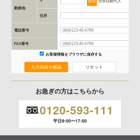
〒
必須
住所自動代入
勤務地
e.個人情報取り扱いに関する契約
住所
当社と当該企業/団体とは、個人情報取扱に関する覚書の締結
電話番号
を行います。
FAX番号
委託の有無
お客様情報をブラウザに保存する
なし
入力内容を確認
リセット
保有個人データの開示等および問合わせ窓口について
ご本人からの求めにより、当社が保有する保有個人データの
お急ぎの方はこちらから
利用目的の通知、開示、内容の訂正、追加または削除、利用
の停止、消去および 第三者への提供の停止（「開示等」とい
0120-593-111
います。）に応じます。
平日9:00〜17:00
開示等のご請求は、下記お問い合わせ先窓口へご連絡願いま
す。