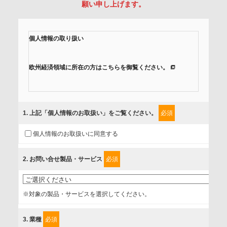
願い申し上げます。
個人情報の取り扱い
欧州経済領域に所在の方はこちらを御覧ください。
当社では、「個人情報保護方針」に基き、個人情報保護の取
組みを行っています。
1
. 上記「個人情報のお取扱い」をご覧ください。
必須
ご入力頂いたお客様の情報は、個人情報保護方針に則り適切
個人情報のお取扱いに同意する
に取扱い、これらで定める範囲内で、サービスの提供やご案
内等のために利用させていただいております。
2
. お問い合せ製品・サービス
必須
情報を提供されるお客様（本人）に対して、情報の収集目
的、管理者、提供の有無、情報提供の任意性や権利について
※対象の製品・サービスを選択してください。
確認し、当社への情報提供がお客様の懸念にならないよう
に、以下の同意を得たいと存じますので、宜しくお願い申し
3
. 業種
必須
上げます。