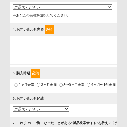
事業者名
※あなたの業種を選択してください。
富士ソフト株式会社
4
. お問い合わせ内容
必須
個人情報保護責任者
個人情報保護管理担当役員
〒231-8008 神奈川県横浜市中区桜木町1-1
利用目的
5
. 購入時期
必須
1.当社が取り扱う商品・サービスに関するご案内
1ヶ月未満
3ヶ月未満
3〜6ヶ月未満
6ヶ月〜1年未満
未
2.当社が開催（主催・共催・協賛）するセミナーなど、各種イ
ベントのお知らせ
6
. お問い合わせ経緯
3.お客様の業務内容、及び興味、関心に応じた情報の提供
4.お客様満足度調査等のアンケートの依頼
5.お問い合わせまたはご依頼等への対応
7
. これまでにご覧になったことがある“製品検索サイト”を教えてください