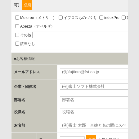
可）
必須
第三者提供の有無
あり
Metoree（メトリ―）
イプロスものづくり
indexPro
製品ナ
Aperza（アペルザ）
a.個人情報の提供・利用目的
その他
当該企業/団体のサービス等のご案内及び当該企業/団体からの
該当なし
情報を提供するため
■お客様情報
b.第三者に提供される個人データの項目
メールアドレス
お客様のご氏名、フリガナ、企業・団体名、部署名、役職、
郵便番号、住所、電話番号、FAX番号、メールアドレス
企業・団体名
部署名
c.第三者への提供の手段または手法
書類の送付又は電子的な方法
役職名
お名前
d.提供先および管理者
当社とイベント/セミナーを共同で開催する企業/団体