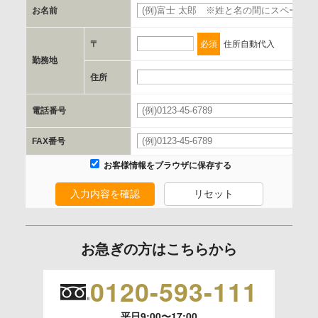
お名前
d.提供先および管理者
当社とイベント/セミナーを共同で開催する企業/団体
〒
必須
住所自動代入
勤務地
e.個人情報取り扱いに関する契約
住所
当社と当該企業/団体とは、個人情報取扱に関する覚書の締結
電話番号
を行います。
FAX番号
委託の有無
お客様情報をブラウザに保存する
なし
入力内容を確認
リセット
保有個人データの開示等および問合わせ窓口について
ご本人からの求めにより、当社が保有する保有個人データの
お急ぎの方はこちらから
利用目的の通知、開示、内容の訂正、追加または削除、利用
の停止、消去および 第三者への提供の停止（「開示等」とい
0120-593-111
います。）に応じます。
平日9:00〜17:00
開示等のご請求は、下記お問い合わせ先窓口へご連絡願いま