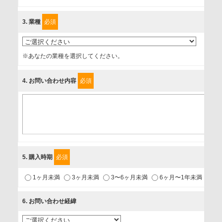
に、以下の同意を得たいと存じますので、宜しくお願い申し
3
. 業種
必須
上げます。
事業者名
※あなたの業種を選択してください。
富士ソフト株式会社
4
. お問い合わせ内容
必須
個人情報保護責任者
個人情報保護管理担当役員
〒231-8008 神奈川県横浜市中区桜木町1-1
利用目的
5
. 購入時期
必須
1.当社が取り扱う商品・サービスに関するご案内
1ヶ月未満
3ヶ月未満
3〜6ヶ月未満
6ヶ月〜1年未満
未
2.当社が開催（主催・共催・協賛）するセミナーなど、各種イ
ベントのお知らせ
6
. お問い合わせ経緯
3.お客様の業務内容、及び興味、関心に応じた情報の提供
4.お客様満足度調査等のアンケートの依頼