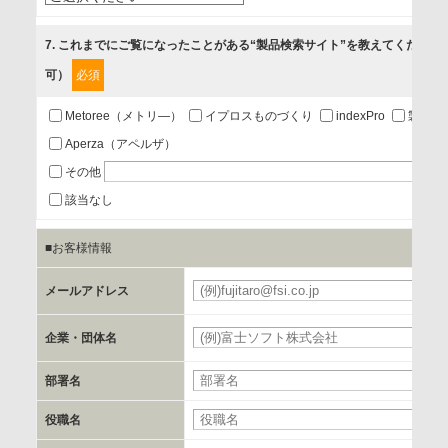
5.お問い合わせまたはご依頼等への対応
7
. これまでにご覧になったことがある“製品検索サイト”を教えてください
可）
必須
第三者提供の有無
あり
Metoree（メトリ―）
イプロスものづくり
indexPro
製品ナ
Aperza（アペルザ）
a.個人情報の提供・利用目的
その他
当該企業/団体のサービス等のご案内及び当該企業/団体からの
該当なし
情報を提供するため
■お客様情報
b.第三者に提供される個人データの項目
メールアドレス
お客様のご氏名、フリガナ、企業・団体名、部署名、役職、
郵便番号、住所、電話番号、FAX番号、メールアドレス
企業・団体名
部署名
c.第三者への提供の手段または手法
書類の送付又は電子的な方法
役職名