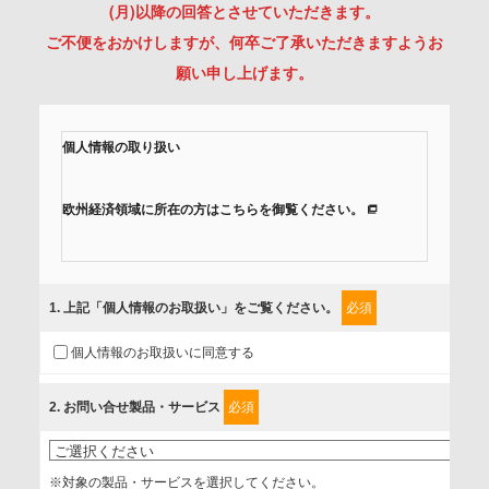
(月)以降の回答とさせていただきます。
ご不便をおかけしますが、何卒ご了承いただきますようお
願い申し上げます。
個人情報の取り扱い
欧州経済領域に所在の方はこちらを御覧ください。
当社では、「個人情報保護方針」に基き、個人情報保護の取
組みを行っています。
1
. 上記「個人情報のお取扱い」をご覧ください。
必須
ご入力頂いたお客様の情報は、個人情報保護方針に則り適切
個人情報のお取扱いに同意する
に取扱い、これらで定める範囲内で、サービスの提供やご案
内等のために利用させていただいております。
2
. お問い合せ製品・サービス
必須
情報を提供されるお客様（本人）に対して、情報の収集目
的、管理者、提供の有無、情報提供の任意性や権利について
※対象の製品・サービスを選択してください。
確認し、当社への情報提供がお客様の懸念にならないよう