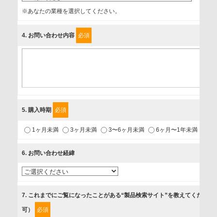
事業者名
※あなたの業種を選択してください。
富士ソフト株式会社
4
. お問い合わせ内容
必須
個人情報保護責任者
個人情報保護管理担当役員
〒231-8008 神奈川県横浜市中区桜木町1-1
利用目的
5
. 購入時期
必須
1.当社が取り扱う商品・サービスに関するご案内
1ヶ月未満
3ヶ月未満
3〜6ヶ月未満
6ヶ月〜1年未満
未
2.当社が開催（主催・共催・協賛）するセミナーなど、各種イ
ベントのお知らせ
6
. お問い合わせ経緯
3.お客様の業務内容、及び興味、関心に応じた情報の提供
4.お客様満足度調査等のアンケートの依頼
5.お問い合わせまたはご依頼等への対応
7
. これまでにご覧になったことがある“製品検索サイト”を教えてください
可）
必須
第三者提供の有無