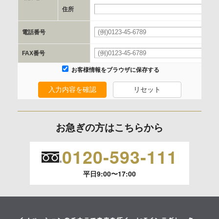
e.個人情報取り扱いに関する契約
住所
当社と当該企業/団体とは、個人情報取扱に関する覚書の締結
電話番号
を行います。
FAX番号
委託の有無
お客様情報をブラウザに保存する
なし
入力内容を確認
リセット
保有個人データの開示等および問合わせ窓口について
ご本人からの求めにより、当社が保有する保有個人データの
お急ぎの方はこちらから
利用目的の通知、開示、内容の訂正、追加または削除、利用
の停止、消去および 第三者への提供の停止（「開示等」とい
0120-593-111
います。）に応じます。
平日9:00〜17:00
開示等のご請求は、下記お問い合わせ先窓口へご連絡願いま
す。
情報提供の任意性及び情報を与えなかった場合に本人に生じ