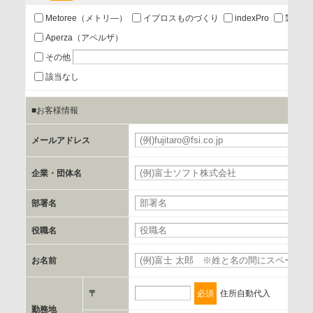
あり
Metoree（メトリ―）
イプロスものづくり
indexPro
製品ナ
Aperza（アペルザ）
a.個人情報の提供・利用目的
その他
当該企業/団体のサービス等のご案内及び当該企業/団体からの
該当なし
情報を提供するため
■お客様情報
b.第三者に提供される個人データの項目
メールアドレス
お客様のご氏名、フリガナ、企業・団体名、部署名、役職、
郵便番号、住所、電話番号、FAX番号、メールアドレス
企業・団体名
部署名
c.第三者への提供の手段または手法
書類の送付又は電子的な方法
役職名
お名前
d.提供先および管理者
当社とイベント/セミナーを共同で開催する企業/団体
〒
必須
住所自動代入
勤務地