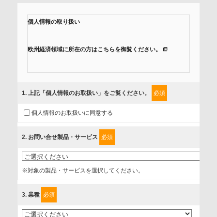
個人情報の取り扱い
欧州経済領域に所在の方はこちらを御覧ください。
当社では、「個人情報保護方針」に基き、個人情報保護の取
組みを行っています。
1
. 上記「個人情報のお取扱い」をご覧ください。
必須
ご入力頂いたお客様の情報は、個人情報保護方針に則り適切
個人情報のお取扱いに同意する
に取扱い、これらで定める範囲内で、サービスの提供やご案
内等のために利用させていただいております。
2
. お問い合せ製品・サービス
必須
情報を提供されるお客様（本人）に対して、情報の収集目
的、管理者、提供の有無、情報提供の任意性や権利について
※対象の製品・サービスを選択してください。
確認し、当社への情報提供がお客様の懸念にならないよう
に、以下の同意を得たいと存じますので、宜しくお願い申し
3
. 業種
必須
上げます。