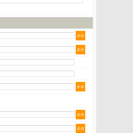
必須
必須
必須
必須
 第三者への提供の停止（「開示等」といいます。）に
必須