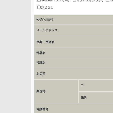
Metoree（メトリ―）
イプロスものづくり
in
該当なし
c.第三者への提供の手段または手法
■お客様情報
書類の送付又は電子的な方法
メールアドレス
d.提供先および管理者
当社とイベント/セミナーを共同で開催する企業/団体
企業・団体名
部署名
e.個人情報取り扱いに関する契約
当社と当該企業/団体とは、個人情報取扱に関する覚書
役職名
お名前
委託の有無
なし
〒
勤務地
保有個人データの開示等および問合わせ窓口について
住所
ご本人からの求めにより、当社が保有する保有個人デー
電話番号
応じます。