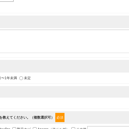
各種イベントのお知らせ
供
月〜1年未満
未定
からの情報を提供するため
”を教えてください。（複数選択可）
必須
職、郵便番号、住所、電話番号、FAX番号、メールアドレス