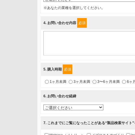
※あなたの業種を選択してください。
利用目的
4
. お問い合わせ内容
必須
1.当社が取り扱う商品・サービスに関するご案内
2.当社が開催（主催・共催・協賛）するセミナーなど、
3.お客様の業務内容、及び興味、関心に応じた情報の提
4.お客様満足度調査等のアンケートの依頼
5.お問い合わせまたはご依頼等への対応
5
. 購入時期
必須
第三者提供の有無
1ヶ月未満
3ヶ月未満
3〜6ヶ月未満
6ヶ
あり
6
. お問い合わせ経緯
a.個人情報の提供・利用目的
当該企業/団体のサービス等のご案内及び当該企業/団体
7
. これまでにご覧になったことがある“製品検索サイト
b.第三者に提供される個人データの項目
お客様のご氏名、フリガナ、企業・団体名、部署名、役