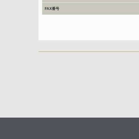
開示等のご請求は、下記お問い合わせ先窓口へご連絡願
FAX番号
情報提供の任意性及び情報を与えなかった場合に本人に
情報提供は任意ですが、情報を提供しなかった場合、情
ご回答できない場合がございます。
本人が容易に認識できない方法による取得
なし
個人情報保護への取り組み