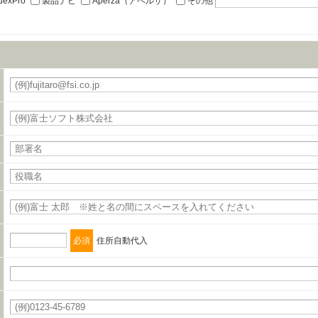
dexPro
製品ナビ
Aperza（アペルザ）
その他
の締結を行います。
必須
住所自動代入
タの利用目的の通知、開示、内容の訂正、追加または削除、利用の停止、消去および