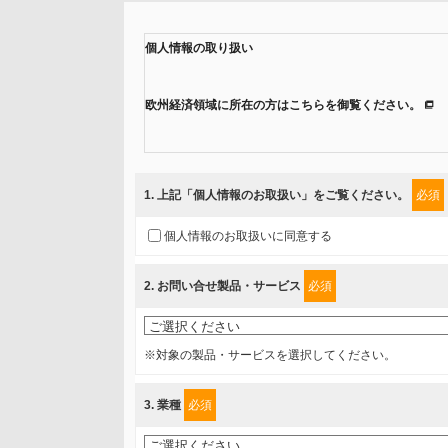
個人情報の取り扱い
欧州経済領域に所在の方はこちらを御覧ください。
当社では、「個人情報保護方針」に基き、個人情報保護
ご入力頂いたお客様の情報は、個人情報保護方針に則り
1
. 上記「個人情報のお取扱い」をご覧ください。
必須
情報を提供されるお客様（本人）に対して、情報の収集
個人情報のお取扱いに同意する
得たいと存じますので、宜しくお願い申し上げます。
2
. お問い合せ製品・サービス
必須
事業者名
富士ソフト株式会社
※対象の製品・サービスを選択してください。
個人情報保護責任者
3
. 業種
必須
個人情報保護管理担当役員
〒231-8008 神奈川県横浜市中区桜木町1-1