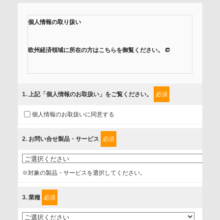
個人情報の取り扱い
欧州経済領域に所在の方はこちらを御覧ください。
当社では、「個人情報保護方針」に基き、個人情報保護の取
組みを行っています。
1
. 上記「個人情報のお取扱い」をご覧ください。
必須
ご入力頂いたお客様の情報は、個人情報保護方針に則り適切
個人情報のお取扱いに同意する
に取扱い、これらで定める範囲内で、サービスの提供やご案
内等のために利用させていただいております。
2
. お問い合せ製品・サービス
必須
情報を提供されるお客様（本人）に対して、情報の収集目
的、管理者、提供の有無、情報提供の任意性や権利について
※対象の製品・サービスを選択してください。
確認し、当社への情報提供がお客様の懸念にならないよう
に、以下の同意を得たいと存じますので、宜しくお願い申し
3
. 業種
必須
上げます。