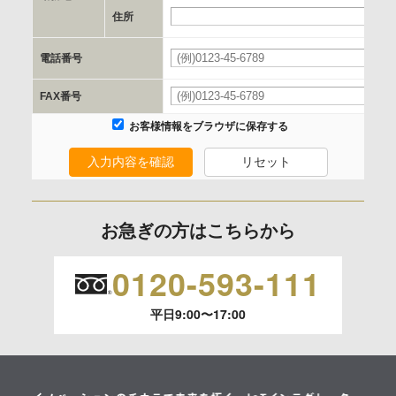
e.個人情報取り扱いに関する契約
住所
当社と当該企業/団体とは、個人情報取扱に関する覚書の締結
電話番号
を行います。
FAX番号
委託の有無
お客様情報をブラウザに保存する
なし
入力内容を確認
リセット
保有個人データの開示等および問合わせ窓口について
ご本人からの求めにより、当社が保有する保有個人データの
お急ぎの方はこちらから
利用目的の通知、開示、内容の訂正、追加または削除、利用
の停止、消去および 第三者への提供の停止（「開示等」とい
0120-593-111
います。）に応じます。
平日9:00〜17:00
開示等のご請求は、下記お問い合わせ先窓口へご連絡願いま
す。
情報提供の任意性及び情報を与えなかった場合に本人に生じ