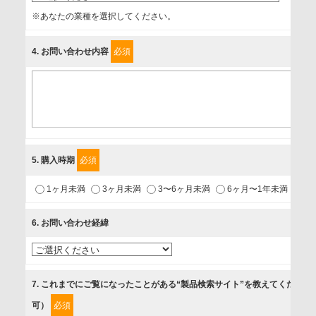
事業者名
※あなたの業種を選択してください。
富士ソフト株式会社
4
. お問い合わせ内容
必須
個人情報保護責任者
個人情報保護管理担当役員
〒231-8008 神奈川県横浜市中区桜木町1-1
利用目的
5
. 購入時期
必須
1.当社が取り扱う商品・サービスに関するご案内
1ヶ月未満
3ヶ月未満
3〜6ヶ月未満
6ヶ月〜1年未満
未
2.当社が開催（主催・共催・協賛）するセミナーなど、各種イ
ベントのお知らせ
6
. お問い合わせ経緯
3.お客様の業務内容、及び興味、関心に応じた情報の提供
4.お客様満足度調査等のアンケートの依頼
5.お問い合わせまたはご依頼等への対応
7
. これまでにご覧になったことがある“製品検索サイト”を教えてください
可）
必須
第三者提供の有無