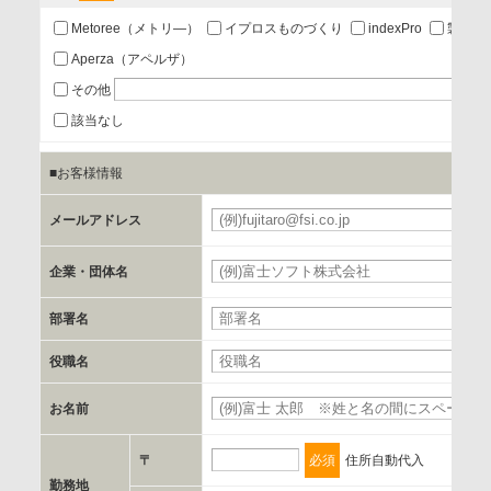
あり
Metoree（メトリ―）
イプロスものづくり
indexPro
製品ナ
Aperza（アペルザ）
a.個人情報の提供・利用目的
その他
当該企業/団体のサービス等のご案内及び当該企業/団体からの
該当なし
情報を提供するため
■お客様情報
b.第三者に提供される個人データの項目
メールアドレス
お客様のご氏名、フリガナ、企業・団体名、部署名、役職、
郵便番号、住所、電話番号、FAX番号、メールアドレス
企業・団体名
部署名
c.第三者への提供の手段または手法
書類の送付又は電子的な方法
役職名
お名前
d.提供先および管理者
当社とイベント/セミナーを共同で開催する企業/団体
〒
必須
住所自動代入
勤務地