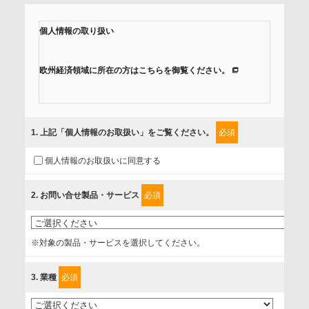
個人情報の取り扱い
欧州経済領域に所在の方はこちらを御覧ください。
当社では、「個人情報保護方針」に基き、個人情報保護の取
組みを行っています。
1
. 上記「個人情報のお取扱い」をご覧ください。
必須
ご入力頂いたお客様の情報は、個人情報保護方針に則り適切
個人情報のお取扱いに同意する
に取扱い、これらで定める範囲内で、サービスの提供やご案
内等のために利用させていただいております。
2
. お問い合せ製品・サービス
必須
情報を提供されるお客様（本人）に対して、情報の収集目
的、管理者、提供の有無、情報提供の任意性や権利について
※対象の製品・サービスを選択してください。
確認し、当社への情報提供がお客様の懸念にならないよう
に、以下の同意を得たいと存じますので、宜しくお願い申し
3
. 業種
必須
上げます。