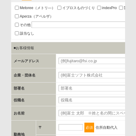
あり
Metoree（メトリ―）
イプロスものづくり
indexPro
製品ナ
Aperza（アペルザ）
a.個人情報の提供・利用目的
その他
当該企業/団体のサービス等のご案内及び当該企業/団体からの
該当なし
情報を提供するため
■お客様情報
b.第三者に提供される個人データの項目
メールアドレス
お客様のご氏名、フリガナ、企業・団体名、部署名、役職、
郵便番号、住所、電話番号、FAX番号、メールアドレス
企業・団体名
部署名
c.第三者への提供の手段または手法
書類の送付又は電子的な方法
役職名
お名前
d.提供先および管理者
当社とイベント/セミナーを共同で開催する企業/団体
〒
必須
住所自動代入
勤務地