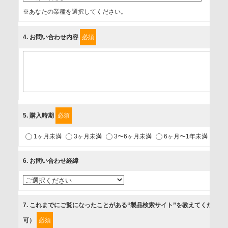
事業者名
※あなたの業種を選択してください。
富士ソフト株式会社
4
. お問い合わせ内容
必須
個人情報保護責任者
個人情報保護管理担当役員
〒231-8008 神奈川県横浜市中区桜木町1-1
利用目的
5
. 購入時期
必須
1.当社が取り扱う商品・サービスに関するご案内
1ヶ月未満
3ヶ月未満
3〜6ヶ月未満
6ヶ月〜1年未満
未
2.当社が開催（主催・共催・協賛）するセミナーなど、各種イ
ベントのお知らせ
6
. お問い合わせ経緯
3.お客様の業務内容、及び興味、関心に応じた情報の提供
4.お客様満足度調査等のアンケートの依頼
5.お問い合わせまたはご依頼等への対応
7
. これまでにご覧になったことがある“製品検索サイト”を教えてください
可）
必須
第三者提供の有無