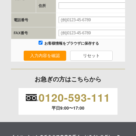
e.個人情報取り扱いに関する契約
住所
当社と当該企業/団体とは、個人情報取扱に関する覚書の締結
電話番号
を行います。
FAX番号
委託の有無
お客様情報をブラウザに保存する
なし
入力内容を確認
リセット
保有個人データの開示等および問合わせ窓口について
ご本人からの求めにより、当社が保有する保有個人データの
お急ぎの方はこちらから
利用目的の通知、開示、内容の訂正、追加または削除、利用
の停止、消去および 第三者への提供の停止（「開示等」とい
0120-593-111
います。）に応じます。
平日9:00〜17:00
開示等のご請求は、下記お問い合わせ先窓口へご連絡願いま
す。
情報提供の任意性及び情報を与えなかった場合に本人に生じ