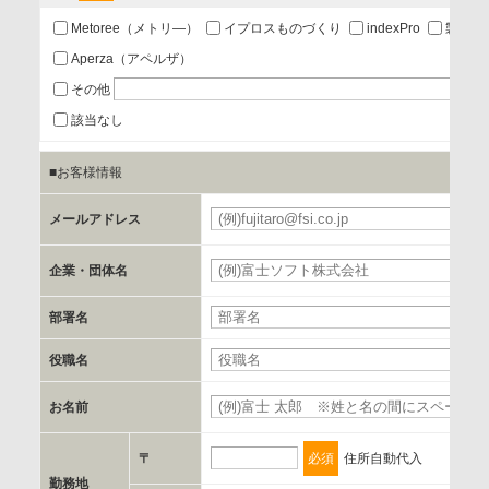
あり
Metoree（メトリ―）
イプロスものづくり
indexPro
製品ナ
Aperza（アペルザ）
a.個人情報の提供・利用目的
その他
当該企業/団体のサービス等のご案内及び当該企業/団体からの
該当なし
情報を提供するため
■お客様情報
b.第三者に提供される個人データの項目
メールアドレス
お客様のご氏名、フリガナ、企業・団体名、部署名、役職、
郵便番号、住所、電話番号、FAX番号、メールアドレス
企業・団体名
部署名
c.第三者への提供の手段または手法
書類の送付又は電子的な方法
役職名
お名前
d.提供先および管理者
当社とイベント/セミナーを共同で開催する企業/団体
〒
必須
住所自動代入
勤務地