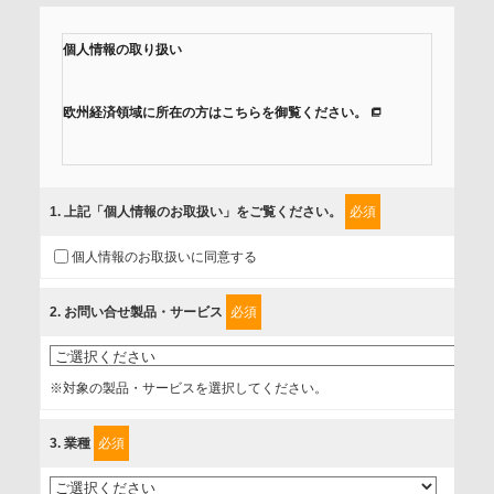
個人情報の取り扱い
欧州経済領域に所在の方はこちらを御覧ください。
当社では、「個人情報保護方針」に基き、個人情報保護の取
組みを行っています。
1
. 上記「個人情報のお取扱い」をご覧ください。
必須
ご入力頂いたお客様の情報は、個人情報保護方針に則り適切
個人情報のお取扱いに同意する
に取扱い、これらで定める範囲内で、サービスの提供やご案
内等のために利用させていただいております。
2
. お問い合せ製品・サービス
必須
情報を提供されるお客様（本人）に対して、情報の収集目
的、管理者、提供の有無、情報提供の任意性や権利について
※対象の製品・サービスを選択してください。
確認し、当社への情報提供がお客様の懸念にならないよう
に、以下の同意を得たいと存じますので、宜しくお願い申し
3
. 業種
必須
上げます。