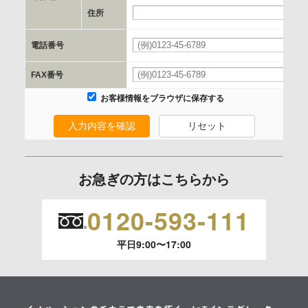
e.個人情報取り扱いに関する契約
住所
当社と当該企業/団体とは、個人情報取扱に関する覚書の締結
電話番号
を行います。
FAX番号
委託の有無
お客様情報をブラウザに保存する
なし
入力内容を確認
リセット
保有個人データの開示等および問合わせ窓口について
ご本人からの求めにより、当社が保有する保有個人データの
お急ぎの方はこちらから
利用目的の通知、開示、内容の訂正、追加または削除、利用
の停止、消去および 第三者への提供の停止（「開示等」とい
0120-593-111
います。）に応じます。
平日9:00〜17:00
開示等のご請求は、下記お問い合わせ先窓口へご連絡願いま
す。
情報提供の任意性及び情報を与えなかった場合に本人に生じ