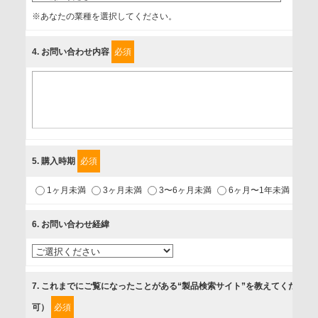
事業者名
※あなたの業種を選択してください。
富士ソフト株式会社
4
. お問い合わせ内容
必須
個人情報保護責任者
個人情報保護管理担当役員
〒231-8008 神奈川県横浜市中区桜木町1-1
利用目的
5
. 購入時期
必須
1.当社が取り扱う商品・サービスに関するご案内
1ヶ月未満
3ヶ月未満
3〜6ヶ月未満
6ヶ月〜1年未満
未
2.当社が開催（主催・共催・協賛）するセミナーなど、各種イ
ベントのお知らせ
6
. お問い合わせ経緯
3.お客様の業務内容、及び興味、関心に応じた情報の提供
4.お客様満足度調査等のアンケートの依頼
5.お問い合わせまたはご依頼等への対応
7
. これまでにご覧になったことがある“製品検索サイト”を教えてください
可）
必須
第三者提供の有無