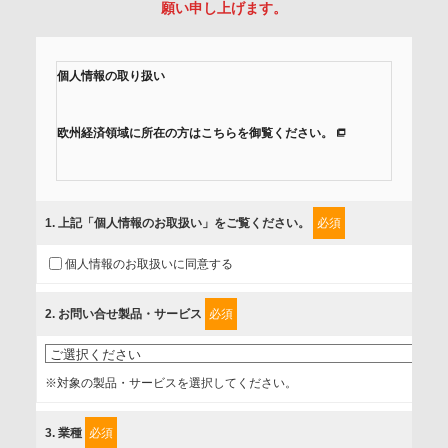
願い申し上げます。
個人情報の取り扱い
欧州経済領域に所在の方はこちらを御覧ください。
当社では、「個人情報保護方針」に基き、個人情報保護の取
組みを行っています。
1
. 上記「個人情報のお取扱い」をご覧ください。
必須
ご入力頂いたお客様の情報は、個人情報保護方針に則り適切
個人情報のお取扱いに同意する
に取扱い、これらで定める範囲内で、サービスの提供やご案
内等のために利用させていただいております。
2
. お問い合せ製品・サービス
必須
情報を提供されるお客様（本人）に対して、情報の収集目
的、管理者、提供の有無、情報提供の任意性や権利について
※対象の製品・サービスを選択してください。
確認し、当社への情報提供がお客様の懸念にならないよう
に、以下の同意を得たいと存じますので、宜しくお願い申し
3
. 業種
必須
上げます。