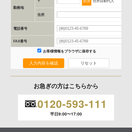
〒
必須
住所自動代入
勤務地
e.個人情報取り扱いに関する契約
住所
当社と当該企業/団体とは、個人情報取扱に関する覚書の締結
電話番号
を行います。
FAX番号
委託の有無
お客様情報をブラウザに保存する
なし
入力内容を確認
リセット
保有個人データの開示等および問合わせ窓口について
ご本人からの求めにより、当社が保有する保有個人データの
お急ぎの方はこちらから
利用目的の通知、開示、内容の訂正、追加または削除、利用
の停止、消去および 第三者への提供の停止（「開示等」とい
0120-593-111
います。）に応じます。
平日9:00〜17:00
開示等のご請求は、下記お問い合わせ先窓口へご連絡願いま
す。