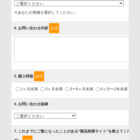
事業者名
※あなたの業種を選択してください。
富士ソフト株式会社
4
. お問い合わせ内容
必須
個人情報保護責任者
個人情報保護管理担当役員
〒231-8008 神奈川県横浜市中区桜木町1-1
利用目的
5
. 購入時期
必須
1.当社が取り扱う商品・サービスに関するご案内
1ヶ月未満
3ヶ月未満
3〜6ヶ月未満
6ヶ月〜1年未満
未
2.当社が開催（主催・共催・協賛）するセミナーなど、各種イ
ベントのお知らせ
6
. お問い合わせ経緯
3.お客様の業務内容、及び興味、関心に応じた情報の提供
4.お客様満足度調査等のアンケートの依頼
5.お問い合わせまたはご依頼等への対応
7
. これまでにご覧になったことがある“製品検索サイト”を教えてください