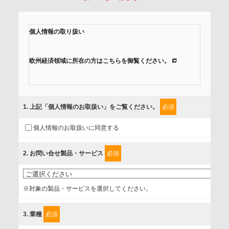
個人情報の取り扱い
欧州経済領域に所在の方はこちらを御覧ください。
当社では、「個人情報保護方針」に基き、個人情報保護の取
組みを行っています。
1
. 上記「個人情報のお取扱い」をご覧ください。
必須
ご入力頂いたお客様の情報は、個人情報保護方針に則り適切
個人情報のお取扱いに同意する
に取扱い、これらで定める範囲内で、サービスの提供やご案
内等のために利用させていただいております。
2
. お問い合せ製品・サービス
必須
情報を提供されるお客様（本人）に対して、情報の収集目
的、管理者、提供の有無、情報提供の任意性や権利について
※対象の製品・サービスを選択してください。
確認し、当社への情報提供がお客様の懸念にならないよう
に、以下の同意を得たいと存じますので、宜しくお願い申し
3
. 業種
必須
上げます。