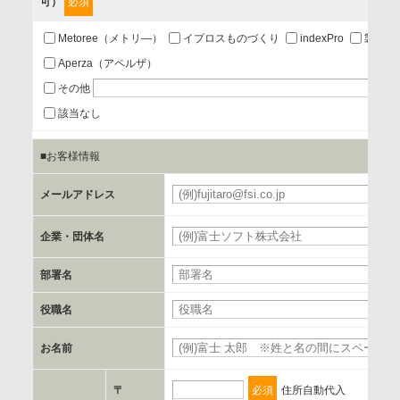
可）
必須
第三者提供の有無
あり
Metoree（メトリ―）
イプロスものづくり
indexPro
製品ナ
Aperza（アペルザ）
a.個人情報の提供・利用目的
その他
当該企業/団体のサービス等のご案内及び当該企業/団体からの
該当なし
情報を提供するため
■お客様情報
b.第三者に提供される個人データの項目
メールアドレス
お客様のご氏名、フリガナ、企業・団体名、部署名、役職、
郵便番号、住所、電話番号、FAX番号、メールアドレス
企業・団体名
部署名
c.第三者への提供の手段または手法
書類の送付又は電子的な方法
役職名
お名前
d.提供先および管理者
当社とイベント/セミナーを共同で開催する企業/団体
〒
必須
住所自動代入