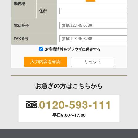
勤務地
e.個人情報取り扱いに関する契約
住所
当社と当該企業/団体とは、個人情報取扱に関する覚書の締結
電話番号
を行います。
FAX番号
委託の有無
お客様情報をブラウザに保存する
なし
入力内容を確認
リセット
保有個人データの開示等および問合わせ窓口について
ご本人からの求めにより、当社が保有する保有個人データの
お急ぎの方はこちらから
利用目的の通知、開示、内容の訂正、追加または削除、利用
の停止、消去および 第三者への提供の停止（「開示等」とい
0120-593-111
います。）に応じます。
平日9:00〜17:00
開示等のご請求は、下記お問い合わせ先窓口へご連絡願いま
す。