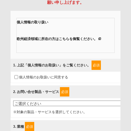
願い申し上げます。
個人情報の取り扱い
欧州経済領域に所在の方はこちらを御覧ください。
当社では、「個人情報保護方針」に基き、個人情報保護の取
組みを行っています。
1
. 上記「個人情報のお取扱い」をご覧ください。
必須
ご入力頂いたお客様の情報は、個人情報保護方針に則り適切
個人情報のお取扱いに同意する
に取扱い、これらで定める範囲内で、サービスの提供やご案
内等のために利用させていただいております。
2
. お問い合せ製品・サービス
必須
情報を提供されるお客様（本人）に対して、情報の収集目
的、管理者、提供の有無、情報提供の任意性や権利について
※対象の製品・サービスを選択してください。
確認し、当社への情報提供がお客様の懸念にならないよう
に、以下の同意を得たいと存じますので、宜しくお願い申し
3
. 業種
必須
上げます。