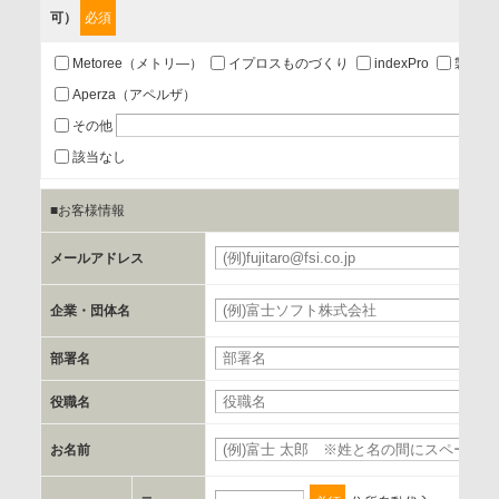
可）
必須
第三者提供の有無
あり
Metoree（メトリ―）
イプロスものづくり
indexPro
製品ナ
Aperza（アペルザ）
a.個人情報の提供・利用目的
その他
当該企業/団体のサービス等のご案内及び当該企業/団体からの
該当なし
情報を提供するため
■お客様情報
b.第三者に提供される個人データの項目
メールアドレス
お客様のご氏名、フリガナ、企業・団体名、部署名、役職、
郵便番号、住所、電話番号、FAX番号、メールアドレス
企業・団体名
部署名
c.第三者への提供の手段または手法
書類の送付又は電子的な方法
役職名
お名前
d.提供先および管理者
当社とイベント/セミナーを共同で開催する企業/団体