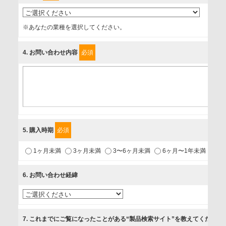
事業者名
※あなたの業種を選択してください。
富士ソフト株式会社
4
. お問い合わせ内容
必須
個人情報保護責任者
個人情報保護管理担当役員
〒231-8008 神奈川県横浜市中区桜木町1-1
利用目的
5
. 購入時期
必須
1.当社が取り扱う商品・サービスに関するご案内
1ヶ月未満
3ヶ月未満
3〜6ヶ月未満
6ヶ月〜1年未満
未
2.当社が開催（主催・共催・協賛）するセミナーなど、各種イ
ベントのお知らせ
6
. お問い合わせ経緯
3.お客様の業務内容、及び興味、関心に応じた情報の提供
4.お客様満足度調査等のアンケートの依頼
5.お問い合わせまたはご依頼等への対応
7
. これまでにご覧になったことがある“製品検索サイト”を教えてください