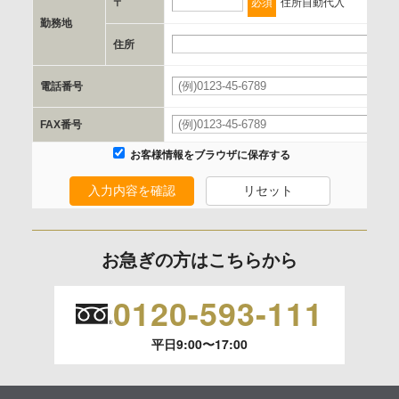
〒
必須
住所自動代入
勤務地
e.個人情報取り扱いに関する契約
住所
当社と当該企業/団体とは、個人情報取扱に関する覚書の締結
電話番号
を行います。
FAX番号
委託の有無
お客様情報をブラウザに保存する
なし
入力内容を確認
リセット
保有個人データの開示等および問合わせ窓口について
ご本人からの求めにより、当社が保有する保有個人データの
お急ぎの方はこちらから
利用目的の通知、開示、内容の訂正、追加または削除、利用
の停止、消去および 第三者への提供の停止（「開示等」とい
0120-593-111
います。）に応じます。
平日9:00〜17:00
開示等のご請求は、下記お問い合わせ先窓口へご連絡願いま
す。