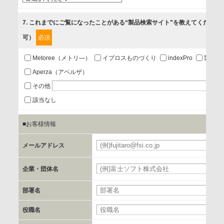
5.お問い合わせまたはご依頼等への対応
7
. これまでにご覧になったことがある“製品検索サイト”を教えてください
可）
必須
第三者提供の有無
あり
Metoree（メトリ―）
イプロスものづくり
indexPro
製品ナ
Aperza（アペルザ）
a.個人情報の提供・利用目的
その他
当該企業/団体のサービス等のご案内及び当該企業/団体からの
該当なし
情報を提供するため
■お客様情報
b.第三者に提供される個人データの項目
メールアドレス
お客様のご氏名、フリガナ、企業・団体名、部署名、役職、
郵便番号、住所、電話番号、FAX番号、メールアドレス
企業・団体名
部署名
c.第三者への提供の手段または手法
書類の送付又は電子的な方法
役職名