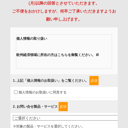
(月)以降の回答とさせていただきます。
ご不便をおかけしますが、何卒ご了承いただきますようお
願い申し上げます。
個人情報の取り扱い
欧州経済領域に所在の方はこちらを御覧ください。
当社では、「個人情報保護方針」に基き、個人情報保護の取
組みを行っています。
1
. 上記「個人情報のお取扱い」をご覧ください。
必須
ご入力頂いたお客様の情報は、個人情報保護方針に則り適切
個人情報のお取扱いに同意する
に取扱い、これらで定める範囲内で、サービスの提供やご案
内等のために利用させていただいております。
2
. お問い合せ製品・サービス
必須
情報を提供されるお客様（本人）に対して、情報の収集目
的、管理者、提供の有無、情報提供の任意性や権利について
※対象の製品・サービスを選択してください。
確認し、当社への情報提供がお客様の懸念にならないよう