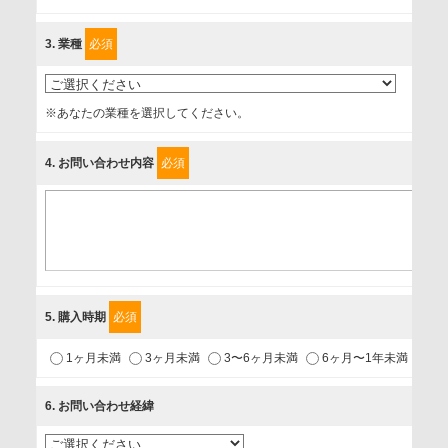
に、以下の同意を得たいと存じますので、宜しくお願い申し
3
. 業種
必須
上げます。
事業者名
※あなたの業種を選択してください。
富士ソフト株式会社
4
. お問い合わせ内容
必須
個人情報保護責任者
個人情報保護管理担当役員
〒231-8008 神奈川県横浜市中区桜木町1-1
利用目的
5
. 購入時期
必須
1.当社が取り扱う商品・サービスに関するご案内
1ヶ月未満
3ヶ月未満
3〜6ヶ月未満
6ヶ月〜1年未満
未
2.当社が開催（主催・共催・協賛）するセミナーなど、各種イ
ベントのお知らせ
6
. お問い合わせ経緯
3.お客様の業務内容、及び興味、関心に応じた情報の提供
4.お客様満足度調査等のアンケートの依頼