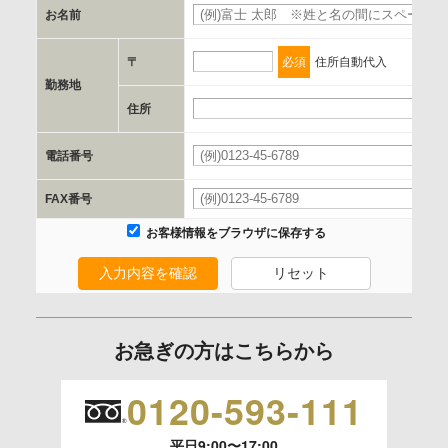
お名前
d.提供先および管理者
当社とイベント/セミナーを共同で開催する企業/団体
〒
必須
住所自動代入
勤務地
e.個人情報取り扱いに関する契約
住所
当社と当該企業/団体とは、個人情報取扱に関する覚書の締結
電話番号
を行います。
FAX番号
委託の有無
お客様情報をブラウザに保存する
なし
入力内容を確認
リセット
保有個人データの開示等および問合わせ窓口について
ご本人からの求めにより、当社が保有する保有個人データの
お急ぎの方はこちらから
利用目的の通知、開示、内容の訂正、追加または削除、利用
の停止、消去および 第三者への提供の停止（「開示等」とい
0120-593-111
います。）に応じます。
平日9:00〜17:00
開示等のご請求は、下記お問い合わせ先窓口へご連絡願いま