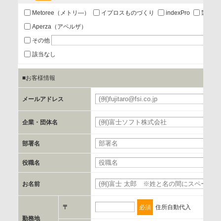
あり
Metoree（メトリ―）
イプロスものづくり
indexPro
製品ナ
Aperza（アペルザ）
a.個人情報の提供・利用目的
その他
当該企業/団体のサービス等のご案内及び当該企業/団体からの
該当なし
情報を提供するため
■お客様情報
b.第三者に提供される個人データの項目
メールアドレス
お客様のご氏名、フリガナ、企業・団体名、部署名、役職、
郵便番号、住所、電話番号、FAX番号、メールアドレス
企業・団体名
部署名
c.第三者への提供の手段または手法
書類の送付又は電子的な方法
役職名
お名前
d.提供先および管理者
当社とイベント/セミナーを共同で開催する企業/団体
〒
必須
住所自動代入
勤務地