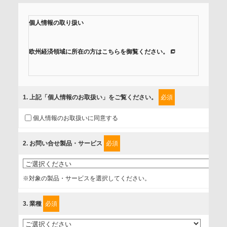
個人情報の取り扱い
欧州経済領域に所在の方はこちらを御覧ください。
当社では、「個人情報保護方針」に基き、個人情報保護の取
組みを行っています。
1
. 上記「個人情報のお取扱い」をご覧ください。
必須
ご入力頂いたお客様の情報は、個人情報保護方針に則り適切
個人情報のお取扱いに同意する
に取扱い、これらで定める範囲内で、サービスの提供やご案
内等のために利用させていただいております。
2
. お問い合せ製品・サービス
必須
情報を提供されるお客様（本人）に対して、情報の収集目
的、管理者、提供の有無、情報提供の任意性や権利について
※対象の製品・サービスを選択してください。
確認し、当社への情報提供がお客様の懸念にならないよう
に、以下の同意を得たいと存じますので、宜しくお願い申し
3
. 業種
必須
上げます。