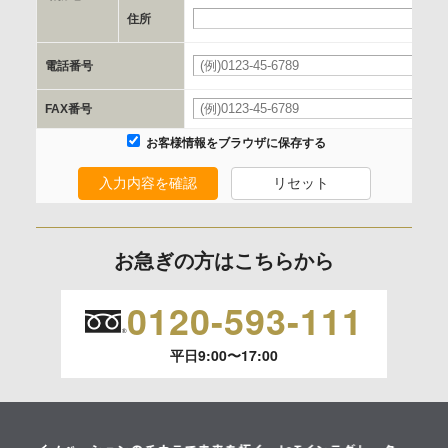
e.個人情報取り扱いに関する契約
住所
当社と当該企業/団体とは、個人情報取扱に関する覚書の締結
電話番号
を行います。
FAX番号
委託の有無
お客様情報をブラウザに保存する
なし
入力内容を確認
リセット
保有個人データの開示等および問合わせ窓口について
ご本人からの求めにより、当社が保有する保有個人データの
お急ぎの方はこちらから
利用目的の通知、開示、内容の訂正、追加または削除、利用
の停止、消去および 第三者への提供の停止（「開示等」とい
0120-593-111
います。）に応じます。
平日9:00〜17:00
開示等のご請求は、下記お問い合わせ先窓口へご連絡願いま
す。
情報提供の任意性及び情報を与えなかった場合に本人に生じ