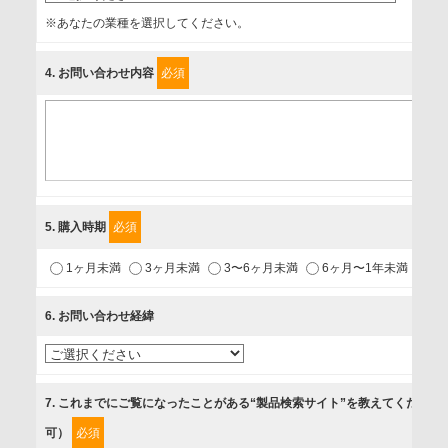
事業者名
※あなたの業種を選択してください。
富士ソフト株式会社
4
. お問い合わせ内容
必須
個人情報保護責任者
個人情報保護管理担当役員
〒231-8008 神奈川県横浜市中区桜木町1-1
利用目的
5
. 購入時期
必須
1.当社が取り扱う商品・サービスに関するご案内
1ヶ月未満
3ヶ月未満
3〜6ヶ月未満
6ヶ月〜1年未満
未
2.当社が開催（主催・共催・協賛）するセミナーなど、各種イ
ベントのお知らせ
6
. お問い合わせ経緯
3.お客様の業務内容、及び興味、関心に応じた情報の提供
4.お客様満足度調査等のアンケートの依頼
5.お問い合わせまたはご依頼等への対応
7
. これまでにご覧になったことがある“製品検索サイト”を教えてください
可）
必須
第三者提供の有無