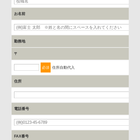
を行います。
お名前
委託の有無
なし
必
勤務地
保有個人データの開示等および問合わせ窓口について
〒
ご本人からの求めにより、当社が保有する保有個人データの
利用目的の通知、開示、内容の訂正、追加または削除、利用
必須
住所自動代入
の停止、消去および 第三者への提供の停止（「開示等」とい
います。）に応じます。
住所
開示等のご請求は、下記お問い合わせ先窓口へご連絡願いま
必
す。
電話番号
情報提供の任意性及び情報を与えなかった場合に本人に生じ
必
る結果
情報提供は任意ですが、情報を提供しなかった場合、情報の
FAX番号