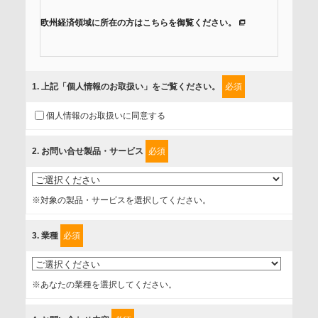
欧州経済領域に所在の方はこちらを御覧ください。
当社では、「個人情報保護方針」に基き、個人情報保護の取
組みを行っています。
1
. 上記「個人情報のお取扱い」をご覧ください。
必須
ご入力頂いたお客様の情報は、個人情報保護方針に則り適切
個人情報のお取扱いに同意する
に取扱い、これらで定める範囲内で、サービスの提供やご案
内等のために利用させていただいております。
2
. お問い合せ製品・サービス
必須
情報を提供されるお客様（本人）に対して、情報の収集目
的、管理者、提供の有無、情報提供の任意性や権利について
※対象の製品・サービスを選択してください。
確認し、当社への情報提供がお客様の懸念にならないよう
に、以下の同意を得たいと存じますので、宜しくお願い申し
3
. 業種
必須
上げます。
事業者名
※あなたの業種を選択してください。
富士ソフト株式会社