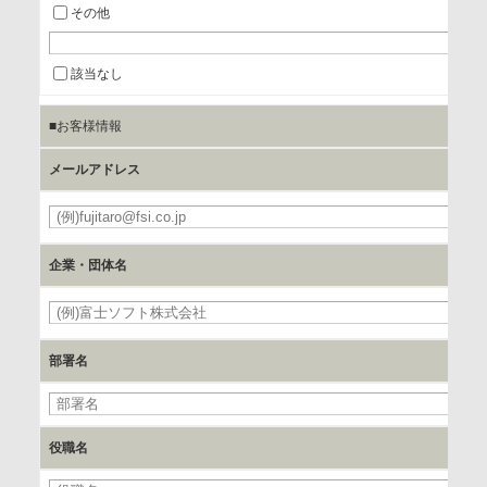
a.個人情報の提供・利用目的
その他
当該企業/団体のサービス等のご案内及び当該企業/団体からの
情報を提供するため
該当なし
■お客様情報
b.第三者に提供される個人データの項目
お客様のご氏名、フリガナ、企業・団体名、部署名、役職、
メールアドレス
郵便番号、住所、電話番号、FAX番号、メールアドレス
必
c.第三者への提供の手段または手法
企業・団体名
書類の送付又は電子的な方法
必
d.提供先および管理者
部署名
当社とイベント/セミナーを共同で開催する企業/団体
e.個人情報取り扱いに関する契約
役職名
当社と当該企業/団体とは、個人情報取扱に関する覚書の締結