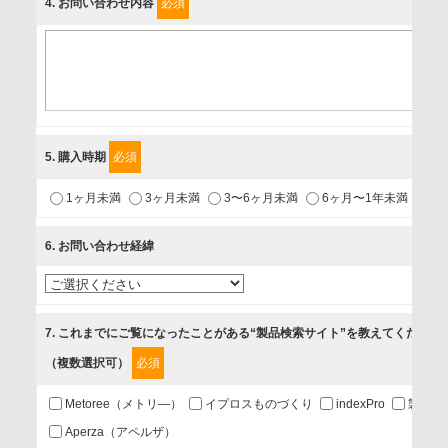
4
. お問い合わせ内容
必須
個人情報保護責任者
個人情報保護管理担当役員
〒231-8008 神奈川県横浜市中区桜木町1-1
利用目的
5
. 購入時期
必須
1.当社が取り扱う商品・サービスに関するご案内
1ヶ月未満
3ヶ月未満
3〜6ヶ月未満
6ヶ月〜1年未満
未
2.当社が開催（主催・共催・協賛）するセミナーなど、各種イ
ベントのお知らせ
6
. お問い合わせ経緯
3.お客様の業務内容、及び興味、関心に応じた情報の提供
4.お客様満足度調査等のアンケートの依頼
5.お問い合わせまたはご依頼等への対応
7
. これまでにご覧になったことがある“製品検索サイト”を教えてください
（複数選択可）
必須
第三者提供の有無
あり
Metoree（メトリ—）
イプロスものづくり
indexPro
製品ナ
Aperza（アペルザ）