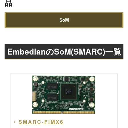
品
SoM
EmbedianのSoM(SMARC)一覧
SMARC-FiMX6