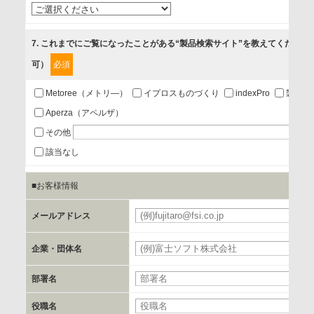
4.お客様満足度調査等のアンケートの依頼
5.お問い合わせまたはご依頼等への対応
7
. これまでにご覧になったことがある“製品検索サイト”を教えてください
可）
必須
第三者提供の有無
あり
Metoree（メトリ―）
イプロスものづくり
indexPro
製品ナ
Aperza（アペルザ）
a.個人情報の提供・利用目的
その他
当該企業/団体のサービス等のご案内及び当該企業/団体からの
該当なし
情報を提供するため
■お客様情報
b.第三者に提供される個人データの項目
メールアドレス
お客様のご氏名、フリガナ、企業・団体名、部署名、役職、
郵便番号、住所、電話番号、FAX番号、メールアドレス
企業・団体名
部署名
c.第三者への提供の手段または手法
書類の送付又は電子的な方法
役職名