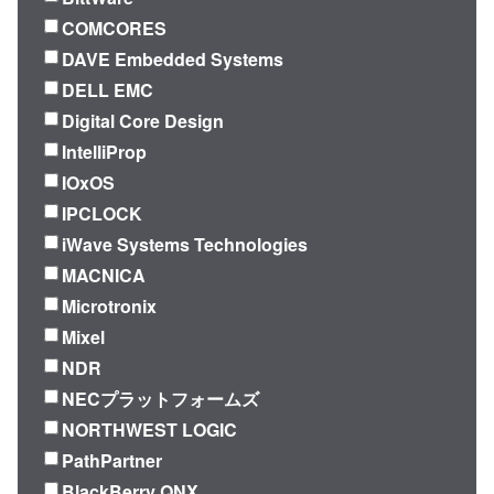
COMCORES
DAVE Embedded Systems
DELL EMC
Digital Core Design
IntelliProp
IOxOS
IPCLOCK
iWave Systems Technologies
MACNICA
Microtronix
Mixel
NDR
NECプラットフォームズ
NORTHWEST LOGIC
PathPartner
BlackBerry QNX