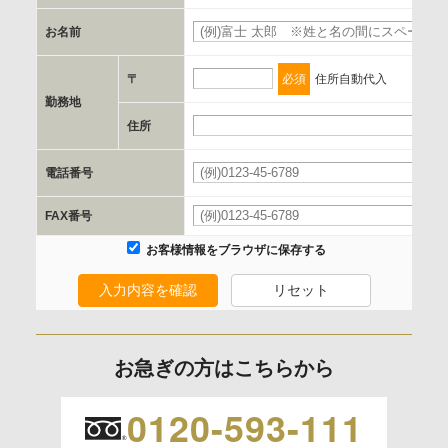
お名前
d.提供先および管理者
当社とイベント/セミナーを共同で開催する企業/団体
〒
必須
住所自動代入
勤務地
e.個人情報取り扱いに関する契約
住所
当社と当該企業/団体とは、個人情報取扱に関する覚書の締結
電話番号
を行います。
FAX番号
委託の有無
お客様情報をブラウザに保存する
なし
入力内容を確認
リセット
保有個人データの開示等および問合わせ窓口について
ご本人からの求めにより、当社が保有する保有個人データの
お急ぎの方はこちらから
利用目的の通知、開示、内容の訂正、追加または削除、利用
の停止、消去および 第三者への提供の停止（「開示等」とい
0120-593-111
います。）に応じます。