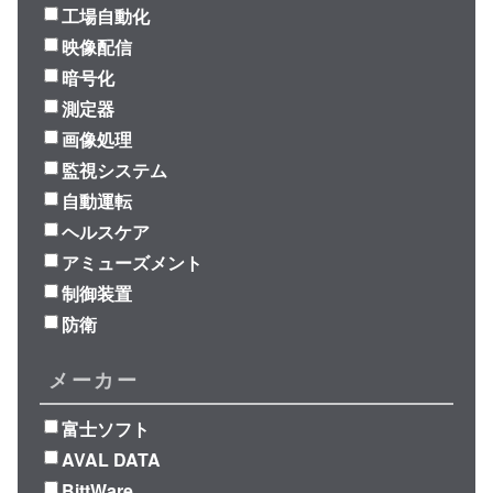
工場自動化
映像配信
暗号化
測定器
画像処理
監視システム
自動運転
ヘルスケア
アミューズメント
制御装置
防衛
メーカー
富士ソフト
AVAL DATA
BittWare