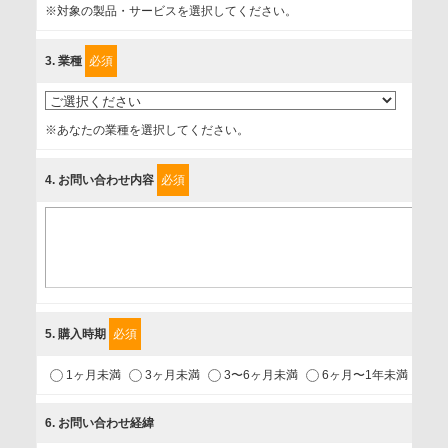
※対象の製品・サービスを選択してください。
確認し、当社への情報提供がお客様の懸念にならないよう
に、以下の同意を得たいと存じますので、宜しくお願い申し
3
. 業種
必須
上げます。
事業者名
※あなたの業種を選択してください。
富士ソフト株式会社
4
. お問い合わせ内容
必須
個人情報保護責任者
個人情報保護管理担当役員
〒231-8008 神奈川県横浜市中区桜木町1-1
利用目的
5
. 購入時期
必須
1.当社が取り扱う商品・サービスに関するご案内
1ヶ月未満
3ヶ月未満
3〜6ヶ月未満
6ヶ月〜1年未満
未
2.当社が開催（主催・共催・協賛）するセミナーなど、各種イ
ベントのお知らせ
6
. お問い合わせ経緯
3.お客様の業務内容、及び興味、関心に応じた情報の提供