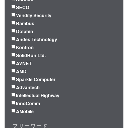
SECO
Veridify Security
Rambus
Dolphin
Andes Technology
Kontron
SolidRun Ltd.
AVNET
AMD
Sparkle Computer
Advantech
Intellectual Highway
InnoComm
AMobile
フリーワード