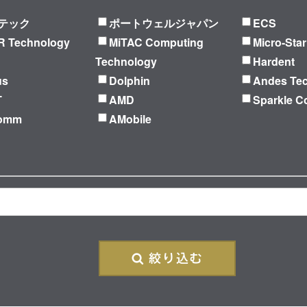
テック
ポートウェルジャパン
ECS
 Technology
MiTAC Computing
Micro-Star
Technology
Hardent
us
Dolphin
Andes Te
T
AMD
Sparkle C
Comm
AMobile