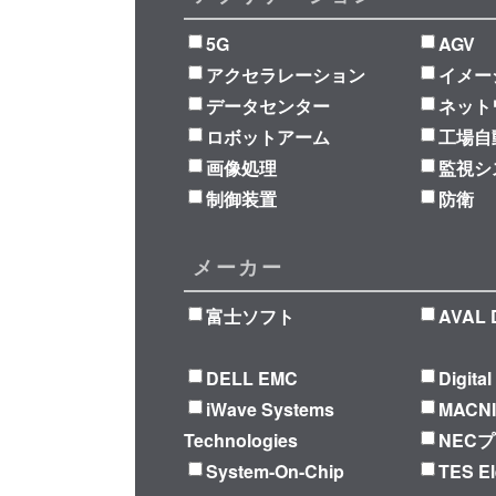
5G
AGV
アクセラレーション
イメー
データセンター
ネット
ロボットアーム
工場自
画像処理
監視シ
制御装置
防衛
メーカー
富士ソフト
AVAL 
DELL EMC
Digita
iWave Systems
MACN
Technologies
NEC
System-On-Chip
TES El