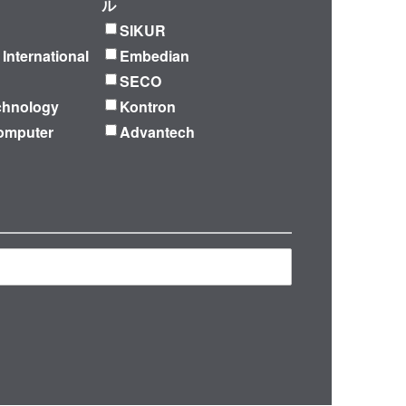
ル
SIKUR
 International
Embedian
SECO
chnology
Kontron
omputer
Advantech
再検索