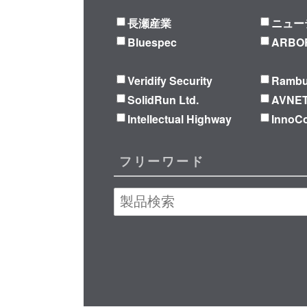
長瀬産業
ニュー
Bluespec
ARBOR
Veridify Security
Ramb
SolidRun Ltd.
AVNE
Intellectual Highway
Inno
フリーワード