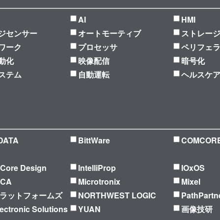
AI
HMI
ジセンサー
オートモーティブ
ストレー
ワーク
プロセッサ
ペリフェ
動化
映像配信
暗号化
ステム
自動運転
ヘルスケ
DATA
BittWare
COMCOR
l Core Design
IntelliProp
IOxOS
ICA
Microtronix
Mixel
プラットフォームズ
NORTHWEST LOGIC
PathPartn
ectronic Solutions
YUAN
画像技研