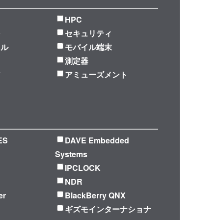
HPC
ジ
セキュリティ
ラル
モバイル端末
測定器
ア
アミューズメント
ES
DAVE Embedded
Systems
IPCLOCK
NDR
er
BlackBerry QNX
ギズモインターナショナ