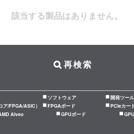
該当する製品はありません。
再検索
ソフトウェア
開発ツー
Pコア/FPGA/ASIC）
FPGAボード
PCIeカー
AMD Alveo
GPUボード
GP