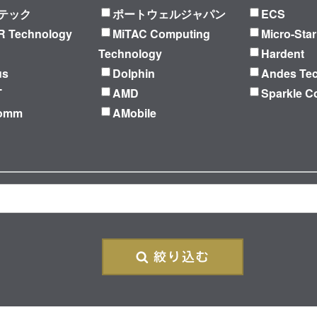
テック
ポートウェルジャパン
ECS
 Technology
MiTAC Computing
Micro-Star
Technology
Hardent
us
Dolphin
Andes Te
T
AMD
Sparkle C
Comm
AMobile