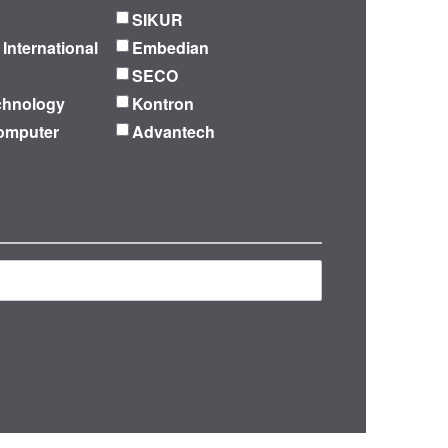
SIKUR
 International
Embedian
SECO
chnology
Kontron
omputer
Advantech
再検索