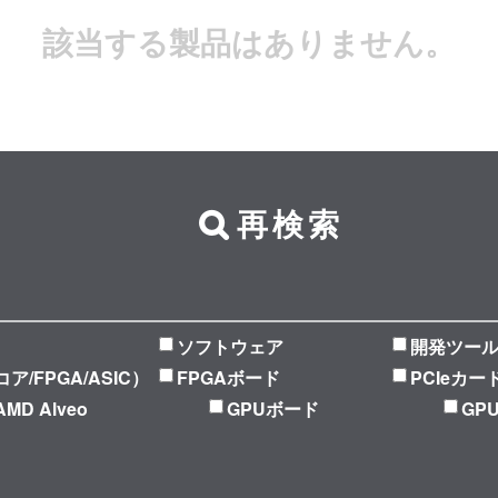
該当する製品はありません。
再検索
ソフトウェア
開発ツー
Pコア/FPGA/ASIC）
FPGAボード
PCIeカー
AMD Alveo
GPUボード
GP