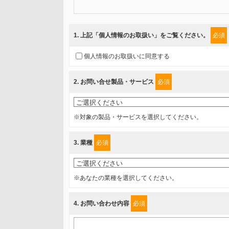
当社では、「個人情報保護方針」に基き、個人情報保護
ご入力頂いたお客様の情報は、個人情報保護方針に則り
1
. 上記「個人情報のお取扱い」をご覧ください。
必須
情報を提供されるお客様（本人）に対して、情報の収集
個人情報のお取扱いに同意する
得たいと存じますので、宜しくお願い申し上げます。
2
. お問い合せ製品・サービス
必須
事業者名
富士ソフト株式会社
※対象の製品・サービスを選択してください。
個人情報保護責任者
3
. 業種
必須
個人情報保護管理担当役員
〒231-8008 神奈川県横浜市中区桜木町1-1
※あなたの業種を選択してください。
利用目的
4
. お問い合わせ内容
必須
1.当社が取り扱う商品・サービスに関するご案内
2.当社が開催（主催・共催・協賛）するセミナーなど、