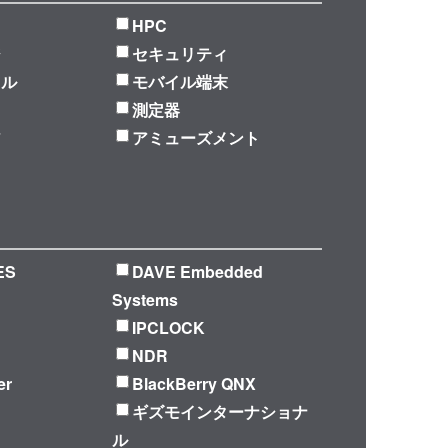
HPC
ジ
セキュリティ
ラル
モバイル端末
測定器
ア
アミューズメント
ES
DAVE Embedded
Systems
IPCLOCK
NDR
er
BlackBerry QNX
ギズモインターナショナ
ル