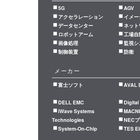
5G
AGV
アクセラレーション
イメー
データセンター
ネット
ロボットアーム
工場自
画像処理
監視シ
制御装置
防衛
メーカー
富士ソフト
AVAL 
DELL EMC
Digita
iWave Systems
MACN
Technologies
NEC
System-On-Chip
TES El