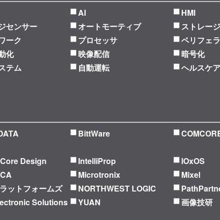
AI
HMI
ジセンサー
オートモーティブ
ストレー
ワーク
プロセッサ
ペリフェ
動化
映像配信
暗号化
ステム
自動運転
ヘルスケ
DATA
BittWare
COMCOR
l Core Design
IntelliProp
IOxOS
ICA
Microtronix
Mixel
プラットフォームズ
NORTHWEST LOGIC
PathPartn
ectronic Solutions
YUAN
画像技研