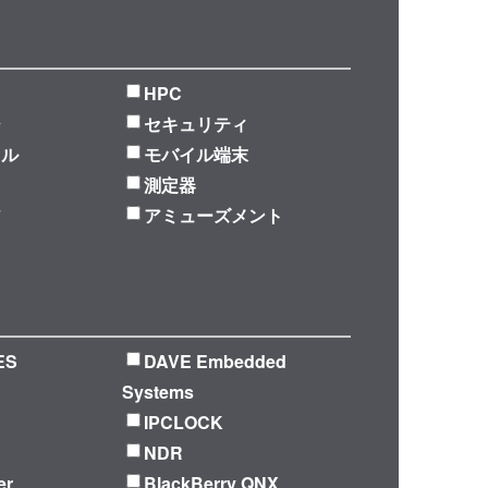
HPC
ジ
セキュリティ
ラル
モバイル端末
測定器
ア
アミューズメント
ES
DAVE Embedded
Systems
IPCLOCK
NDR
er
BlackBerry QNX