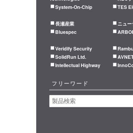
System-On-Chip
TES El
長瀬産業
ニュー
Bluespec
ARBOR
Veridify Security
Ramb
SolidRun Ltd.
AVNE
Intellectual Highway
Inno
フリーワード