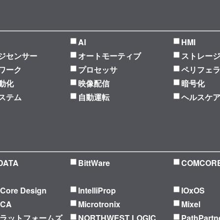
AI
HMI
ジセンサー
オートモーティブ
ストレー
ワーク
プロセッサ
ペリフェ
動化
映像配信
暗号化
ステム
自動運転
ヘルスケ
DATA
BittWare
COMCOR
l Core Design
IntelliProp
IOxOS
ICA
Microtronix
Mixel
プラットフォームズ
NORTHWEST LOGIC
PathPartn