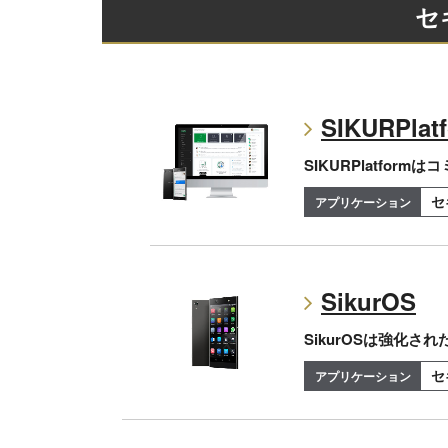
セ
SIKURPlat
SIKURPlatf
セ
SikurOS
SikurOSは強化
セ