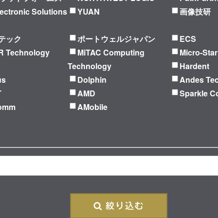
ectronic Solutions
YUAN
画像技研
テック
ポートウェルジャパン
ECS
 Technology
MiTAC Computing
Micro-Star
Technology
Hardent
us
Dolphin
Andes Te
T
AMD
Sparkle C
Comm
AMobile