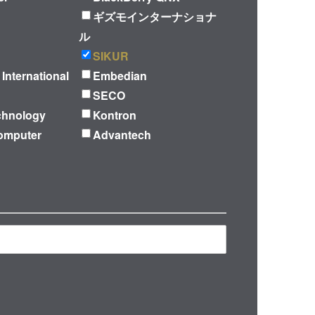
ギズモインターナショナ
ル
SIKUR
 International
Embedian
SECO
chnology
Kontron
omputer
Advantech
絞り込む