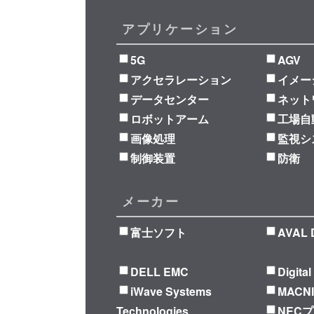
アプリケーション
5G
AGV
アクセラレーション
イメー
データセンター
ネット
ロボットアーム
工場自
画像処理
監視シ
制御装置
防衛
メーカー
富士ソフト
AVAL 
DELL EMC
Digita
iWave Systems
MACN
Technologies
NEC