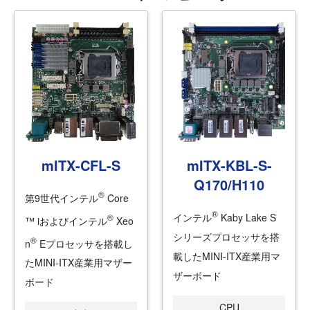
mITX-CFL-S
mITX-KBL-S-
Q170/H110
®
第9世代インテル
Core
®
インテル
Kaby Lake S
®
™ iおよびインテル
Xeo
シリーズプロセッサを搭
®
n
Eプロセッサを搭載し
載したMINI-ITX産業用マ
たMINI-ITX産業用マザー
ザーボード
ボード
CPU