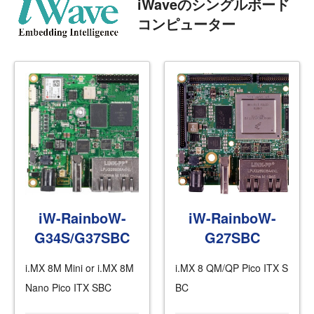
iWaveのシングルボード
コンピューター
iW-RainboW-
iW-RainboW-
G34S/G37SBC
G27SBC
i.MX 8M Mini or i.MX 8M
i.MX 8 QM/QP Pico ITX S
Nano Pico ITX SBC
BC