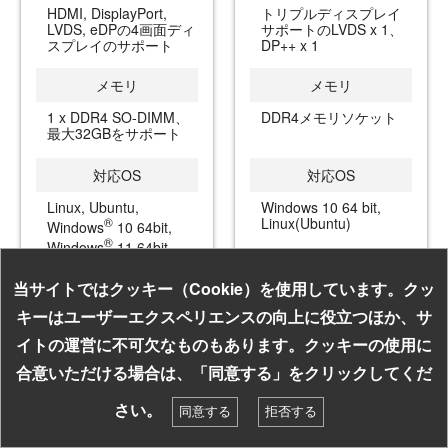
HDMI, DisplayPort,
トリプルディスプレイ
LVDS, eDPの4画面ディ
サポートのLVDS x 1、
スプレイのサポート
DP++ x 1
メモリ
メモリ
1 x DDR4 SO-DIMM、
DDR4メモリソケット
最大32GBをサポート
対応OS
対応OS
Linux, Ubuntu,
Windows 10 64 bit,
®
Linux(Ubuntu)
Windows
10 64bit,
®
Windows
11 64bit,
当サイトではクッキー（Cookie）を使用しています。クッ
キーはユーザーエクスペリエンスの向上に役立つほか、サ
kontronのすべてのシングルボードコンピュ
イトの運営に不可欠なものもあります。クッキーの使用に
ーター
お探しの組み込み製品はキーワードで検索！
合意いただける場合は、「同意する」をクリックしてくだ
検索
さい。
同意する
拒否する