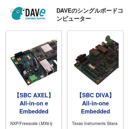
DAVEのシングルボードコ
ンピューター
【SBC AXEL】
【SBC DIVA】
All-in-on e
All-in-one
Embedded
Embedded
NXP/Freescale i.MX6を
Texas Instruments Sitara