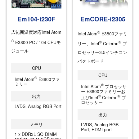
Em104-i230F
EmCORE-i2305
広範囲温度対応Intel Atom
®
Intel Atom
E3800ファミ
®
E3800 PC / 104 CPUモ
®
®
リー、Intel
Celeron
プ
ジュール
ロセッサー3.5インチコン
パクトボード
CPU
CPU
®
Intel Atom
E3800ファ
ミリー
®
Intel Atom
プロセッサ
ー E3800ファミリーお
®
®
出力
よびIntel
Celeron
プ
ロセッサー
LVDS, Analog RGB Port
出力
メモリ
LVDS, Analog RGB
Port, HDMI port
1 x DDR3L SO-DIMM