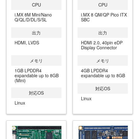
CPU
CPU
i.MX 8M Mini/Nano
i.MX 8 QM/QP Pico ITX
Q/QL/D/DL/S/SL
SBC
出力
出力
HDMI, LVDS
HDMI 2.0, 40pin eDP
Display Connector
メモリ
メモリ
1GB LPDDR4
4GB LPDDR4
expandable up to 8GB
expandable up to 8GB
(Mini)
対応OS
対応OS
Linux
Linux