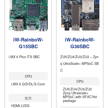
iW-RainboW-
iW-RainboW-
G15SBC
G36SBC
i.MX 6 Pico ITX SBC
ZU5/ZU4/ZU3/ZU2 – Zyn
q UltraScale+ MPSoC SB
C
CPU
CPU
i.MX 6 Q/D/DL/S Core
ZU5/ZU4/ZU3/ZU2
Zynq Ultrascale+
MPSoC with SFVC784
出力
package
HDMI,LVDS