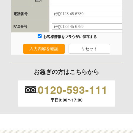
を行います。
電話番号
必
委託の有無
FAX番号
なし
お客様情報をブラウザに保存する
入力内容を確認
リセット
保有個人データの開示等および問合わせ窓口について
ご本人からの求めにより、当社が保有する保有個人データの
利用目的の通知、開示、内容の訂正、追加または削除、利用
お急ぎの方はこちらから
の停止、消去および 第三者への提供の停止（「開示等」とい
います。）に応じます。
0120-593-111
開示等のご請求は、下記お問い合わせ先窓口へご連絡願いま
平日9:00〜17:00
す。
情報提供の任意性及び情報を与えなかった場合に本人に生じ
る結果
情報提供は任意ですが、情報を提供しなかった場合、情報の