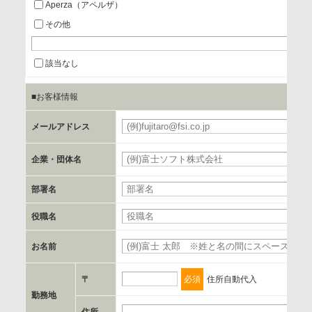
Aperza（アペルザ）
a.個人情報の提供・利用目的
その他
当該企業/団体のサービス等のご案内及び当該企業/団体からの
情報を提供するため
該当なし
■お客様情報
b.第三者に提供される個人データの項目
お客様のご氏名、フリガナ、企業・団体名、部署名、役職、
メールアドレス
必
郵便番号、住所、電話番号、FAX番号、メールアドレス
企業・団体名
必
c.第三者への提供の手段または手法
部署名
書類の送付又は電子的な方法
役職名
d.提供先および管理者
お名前
必
当社とイベント/セミナーを共同で開催する企業/団体
〒
必須
住所自動代入
e.個人情報取り扱いに関する契約
勤務地
当社と当該企業/団体とは、個人情報取扱に関する覚書の締結
住所
必