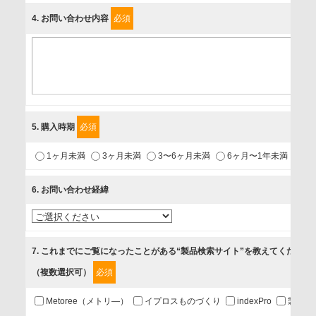
4
. お問い合わせ内容
必須
個人情報保護責任者
個人情報保護管理担当役員
〒231-8008 神奈川県横浜市中区桜木町1-1
利用目的
5
. 購入時期
必須
1.当社が取り扱う商品・サービスに関するご案内
1ヶ月未満
3ヶ月未満
3〜6ヶ月未満
6ヶ月〜1年未満
未
2.当社が開催（主催・共催・協賛）するセミナーなど、各種イ
ベントのお知らせ
6
. お問い合わせ経緯
3.お客様の業務内容、及び興味、関心に応じた情報の提供
4.お客様満足度調査等のアンケートの依頼
5.お問い合わせまたはご依頼等への対応
7
. これまでにご覧になったことがある“製品検索サイト”を教えてください
（複数選択可）
必須
第三者提供の有無
あり
Metoree（メトリ—）
イプロスものづくり
indexPro
製品ナ