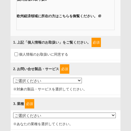
欧州経済領域に所在の方はこちらを御覧ください。
当社では、「個人情報保護方針」に基き、個人情報保護の取
組みを行っています。
1
. 上記「個人情報のお取扱い」をご覧ください。
必須
ご入力頂いたお客様の情報は、個人情報保護方針に則り適切
個人情報のお取扱いに同意する
に取扱い、これらで定める範囲内で、サービスの提供やご案
内等のために利用させていただいております。
2
. お問い合せ製品・サービス
必須
情報を提供されるお客様（本人）に対して、情報の収集目
的、管理者、提供の有無、情報提供の任意性や権利について
※対象の製品・サービスを選択してください。
確認し、当社への情報提供がお客様の懸念にならないよう
に、以下の同意を得たいと存じますので、宜しくお願い申し
3
. 業種
必須
上げます。
事業者名
※あなたの業種を選択してください。
富士ソフト株式会社