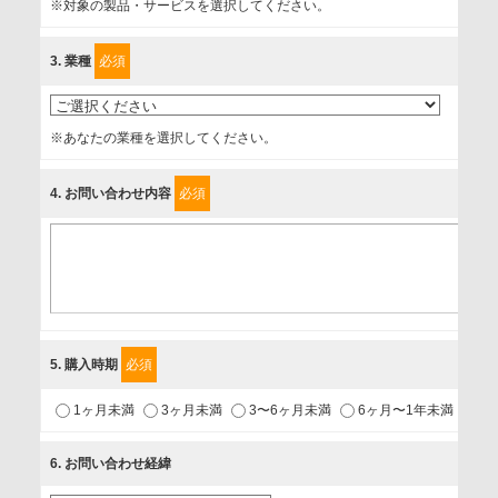
※対象の製品・サービスを選択してください。
確認し、当社への情報提供がお客様の懸念にならないよう
に、以下の同意を得たいと存じますので、宜しくお願い申し
3
. 業種
必須
上げます。
事業者名
※あなたの業種を選択してください。
富士ソフト株式会社
4
. お問い合わせ内容
必須
個人情報保護責任者
個人情報保護管理担当役員
〒231-8008 神奈川県横浜市中区桜木町1-1
利用目的
5
. 購入時期
必須
1.当社が取り扱う商品・サービスに関するご案内
1ヶ月未満
3ヶ月未満
3〜6ヶ月未満
6ヶ月〜1年未満
未
2.当社が開催（主催・共催・協賛）するセミナーなど、各種イ
ベントのお知らせ
6
. お問い合わせ経緯
3.お客様の業務内容、及び興味、関心に応じた情報の提供