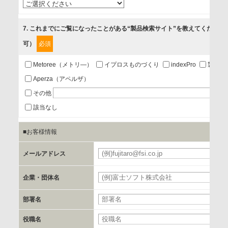
4.お客様満足度調査等のアンケートの依頼
5.お問い合わせまたはご依頼等への対応
7
. これまでにご覧になったことがある“製品検索サイト”を教えてください
可）
必須
第三者提供の有無
あり
Metoree（メトリ―）
イプロスものづくり
indexPro
製品ナ
Aperza（アペルザ）
a.個人情報の提供・利用目的
その他
当該企業/団体のサービス等のご案内及び当該企業/団体からの
該当なし
情報を提供するため
■お客様情報
b.第三者に提供される個人データの項目
メールアドレス
お客様のご氏名、フリガナ、企業・団体名、部署名、役職、
郵便番号、住所、電話番号、FAX番号、メールアドレス
企業・団体名
部署名
c.第三者への提供の手段または手法
書類の送付又は電子的な方法
役職名