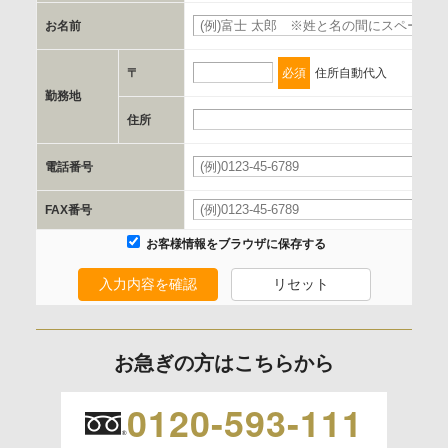
お名前
d.提供先および管理者
当社とイベント/セミナーを共同で開催する企業/団体
〒
必須
住所自動代入
勤務地
e.個人情報取り扱いに関する契約
住所
当社と当該企業/団体とは、個人情報取扱に関する覚書の締結
電話番号
を行います。
FAX番号
委託の有無
お客様情報をブラウザに保存する
なし
入力内容を確認
リセット
保有個人データの開示等および問合わせ窓口について
ご本人からの求めにより、当社が保有する保有個人データの
お急ぎの方はこちらから
利用目的の通知、開示、内容の訂正、追加または削除、利用
の停止、消去および 第三者への提供の停止（「開示等」とい
0120-593-111
います。）に応じます。