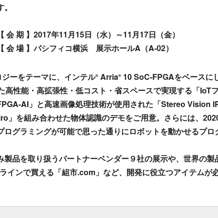
す。
年11月15日（水）～11月17日（金）
ィコ横浜 展示ホールA（A-02）
ノロジーをテーマに、インテル
Arria
10 SoC-FPGAをベースに
®
®
載した高性能・高拡張性・低コスト・省スペースで実現する「Io
-AI」と高速画像処理技術が使用された「Stereo Vision IP 
lro」を組み合わせた物体認識のデモをご用意。さらには、20
プログラミングが可能で思った通りにロボットを動かせるプロ
み製品を取り扱うパートナーベンダー９社の展示や、世界の製
ンラインで買える「組市.com」など、開発に役立つアイテム