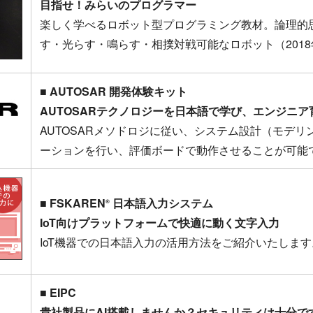
目指せ！みらいのプログラマー
楽しく学べるロボット型プログラミング教材。論理的
す・光らす・鳴らす・相撲対戦可能なロボット（201
■ AUTOSAR 開発体験キット
AUTOSARテクノロジーを日本語で学び、エンジニア
AUTOSARメソドロジに従い、システム設計（モデリ
ーションを行い、評価ボードで動作させることが可能
■ FSKAREN
日本語入力システム
®
IoT向けプラットフォームで快適に動く文字入力
IoT機器での日本語入力の活用方法をご紹介いたします
■ EIPC
貴社製品にAI搭載しませんか？セキュリティは十分で