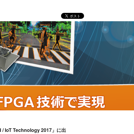
/ IoT Technology 2017」
に出