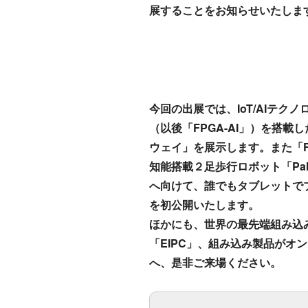
展することをお知らせいたしま
【 会 期 】2017
【 会 場 】パシフ
今回の出展では、IoT/AIテク
（以後「FPGA-AI」）を搭
ウェイ」を展示します。また「FPGA
知能搭載２足歩行ロボット「Pa
へ向けて、誰でもタブレットで
を初公開いたします。
ほかにも、世界の最先端組み込
「EIPC」、組み込み製品がオ
へ、是非ご来場ください。