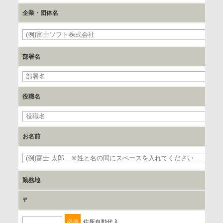
企業・団体名
c.第三者への提供の手段または手法
書類の送付又は電子的な方法
部署名
d.提供先および管理者
当社とイベント/セミナーを共同で開催する企業/団体
役職名
e.個人情報取り扱いに関する契約
当社と当該企業/団体とは、個人情報取扱に関する覚書の締結
を行います。
お名前
委託の有無
なし
勤務地
〒
保有個人データの開示等および問合わせ窓口について
ご本人からの求めにより、当社が保有する保有個人データの
必須
住所自動代入