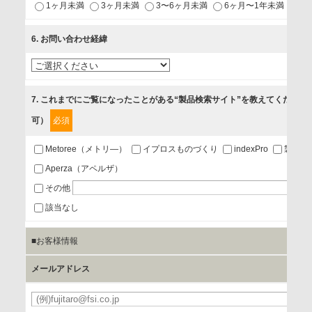
1ヶ月未満
3ヶ月未満
3〜6ヶ月未満
6ヶ月〜1年未満
未
2.当社が開催（主催・共催・協賛）するセミナーなど、各種イ
ベントのお知らせ
6
. お問い合わせ経緯
3.お客様の業務内容、及び興味、関心に応じた情報の提供
4.お客様満足度調査等のアンケートの依頼
5.お問い合わせまたはご依頼等への対応
7
. これまでにご覧になったことがある“製品検索サイト”を教えてください
可）
必須
第三者提供の有無
あり
Metoree（メトリ―）
イプロスものづくり
indexPro
製品ナ
Aperza（アペルザ）
a.個人情報の提供・利用目的
その他
当該企業/団体のサービス等のご案内及び当該企業/団体からの
該当なし
情報を提供するため
■お客様情報
b.第三者に提供される個人データの項目
メールアドレス
お客様のご氏名、フリガナ、企業・団体名、部署名、役職、
郵便番号、住所、電話番号、FAX番号、メールアドレス