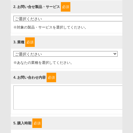
内等のために利用させていただいております。
2
. お問い合せ製品・サービス
必須
情報を提供されるお客様（本人）に対して、情報の収集目
的、管理者、提供の有無、情報提供の任意性や権利について
※対象の製品・サービスを選択してください。
確認し、当社への情報提供がお客様の懸念にならないよう
に、以下の同意を得たいと存じますので、宜しくお願い申し
3
. 業種
必須
上げます。
事業者名
※あなたの業種を選択してください。
富士ソフト株式会社
4
. お問い合わせ内容
必須
個人情報保護責任者
個人情報保護管理担当役員
〒231-8008 神奈川県横浜市中区桜木町1-1
利用目的
5
. 購入時期
必須
1.当社が取り扱う商品・サービスに関するご案内