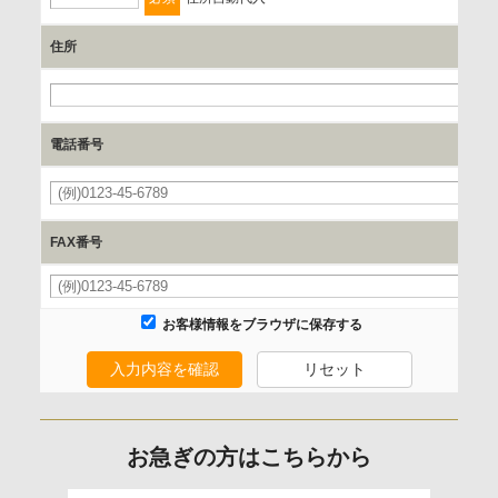
利用目的の通知、開示、内容の訂正、追加または削除、利用
の停止、消去および 第三者への提供の停止（「開示等」とい
住所
います。）に応じます。
開示等のご請求は、下記お問い合わせ先窓口へご連絡願いま
す。
電話番号
情報提供の任意性及び情報を与えなかった場合に本人に生じ
る結果
FAX番号
情報提供は任意ですが、情報を提供しなかった場合、情報の
項目によってはお問い合わせ等に
ご回答できない場合がございます。
お客様情報をブラウザに保存する
入力内容を確認
リセット
本人が容易に認識できない方法による取得
なし
お急ぎの方はこちらから
個人情報保護への取り組み