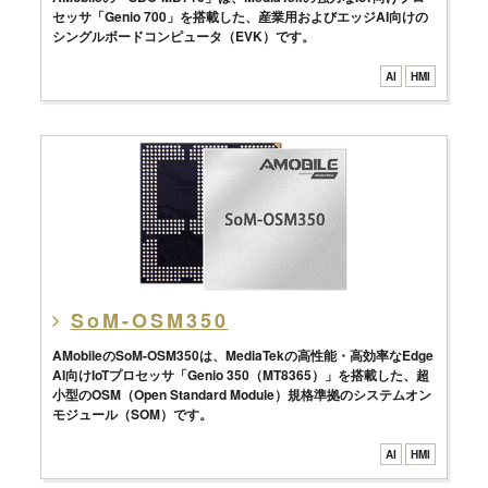
セッサ「Genio 700」を搭載した、産業用およびエッジAI向けの
シングルボードコンピュータ（EVK）です。
AI
HMI
SoM-OSM350
AMobileのSoM-OSM350は、MediaTekの高性能・高効率なEdge
AI向けIoTプロセッサ「Genio 350（MT8365）」を搭載した、超
小型のOSM（Open Standard Module）規格準拠のシステムオン
モジュール（SOM）です。
AI
HMI