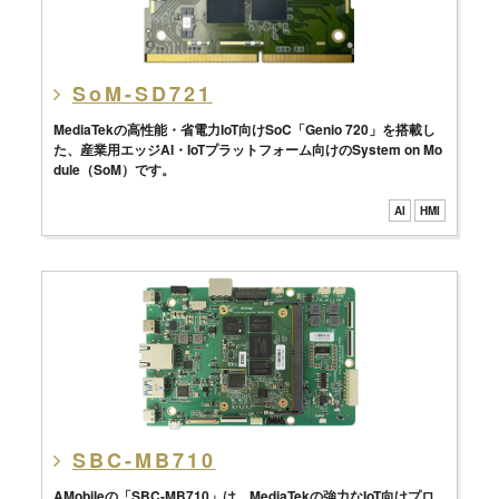
SoM-SD721
MediaTekの高性能・省電力IoT向けSoC「Genio 720」を搭載し
た、産業用エッジAI・IoTプラットフォーム向けのSystem on Mo
dule（SoM）です。
AI
HMI
SBC-MB710
AMobileの「SBC-MB710」は、MediaTekの強力なIoT向けプロ