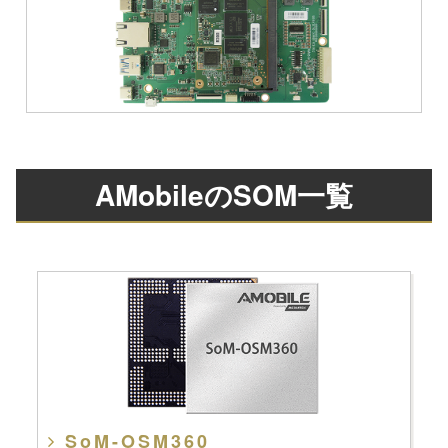
AMobileのSOM一覧
SoM-OSM360