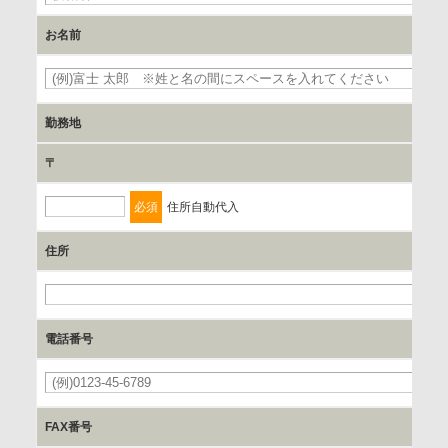
を行います。
お名前
委託の有無
なし
勤務地
〒
保有個人データの開示等および問合わせ窓口について
ご本人からの求めにより、当社が保有する保有個人データの
必須
住所自動代入
利用目的の通知、開示、内容の訂正、追加または削除、利用
の停止、消去および 第三者への提供の停止（「開示等」とい
住所
います。）に応じます。
開示等のご請求は、下記お問い合わせ先窓口へご連絡願いま
す。
電話番号
情報提供の任意性及び情報を与えなかった場合に本人に生じ
る結果
FAX番号
情報提供は任意ですが、情報を提供しなかった場合、情報の