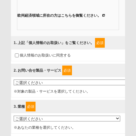
欧州経済領域に所在の方はこちらを御覧ください。
当社では、「個人情報保護方針」に基き、個人情報保護の取
組みを行っています。
1
. 上記「個人情報のお取扱い」をご覧ください。
必須
ご入力頂いたお客様の情報は、個人情報保護方針に則り適切
個人情報のお取扱いに同意する
に取扱い、これらで定める範囲内で、サービスの提供やご案
内等のために利用させていただいております。
2
. お問い合せ製品・サービス
必須
情報を提供されるお客様（本人）に対して、情報の収集目
的、管理者、提供の有無、情報提供の任意性や権利について
※対象の製品・サービスを選択してください。
確認し、当社への情報提供がお客様の懸念にならないよう
に、以下の同意を得たいと存じますので、宜しくお願い申し
3
. 業種
必須
上げます。
事業者名
※あなたの業種を選択してください。
富士ソフト株式会社