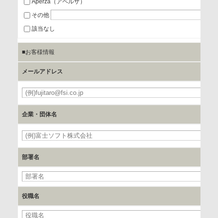
Aperza（アペルザ）
a.個人情報の提供・利用目的
その他
当該企業/団体のサービス等のご案内及び当該企業/団体からの
該当なし
情報を提供するため
■お客様情報
b.第三者に提供される個人データの項目
メールアドレス
お客様のご氏名、フリガナ、企業・団体名、部署名、役職、
郵便番号、住所、電話番号、FAX番号、メールアドレス
企業・団体名
c.第三者への提供の手段または手法
書類の送付又は電子的な方法
部署名
d.提供先および管理者
当社とイベント/セミナーを共同で開催する企業/団体
役職名
e.個人情報取り扱いに関する契約
当社と当該企業/団体とは、個人情報取扱に関する覚書の締結