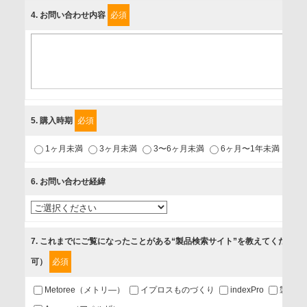
4
. お問い合わせ内容
必須
個人情報保護責任者
個人情報保護管理担当役員
〒231-8008 神奈川県横浜市中区桜木町1-1
利用目的
5
. 購入時期
必須
1.当社が取り扱う商品・サービスに関するご案内
1ヶ月未満
3ヶ月未満
3〜6ヶ月未満
6ヶ月〜1年未満
未
2.当社が開催（主催・共催・協賛）するセミナーなど、各種イ
ベントのお知らせ
6
. お問い合わせ経緯
3.お客様の業務内容、及び興味、関心に応じた情報の提供
4.お客様満足度調査等のアンケートの依頼
5.お問い合わせまたはご依頼等への対応
7
. これまでにご覧になったことがある“製品検索サイト”を教えてください
可）
必須
第三者提供の有無
あり
Metoree（メトリ―）
イプロスものづくり
indexPro
製品ナ