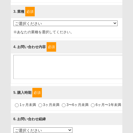
に、以下の同意を得たいと存じますので、宜しくお願い申し
3
. 業種
必須
上げます。
事業者名
※あなたの業種を選択してください。
富士ソフト株式会社
4
. お問い合わせ内容
必須
個人情報保護責任者
個人情報保護管理担当役員
〒231-8008 神奈川県横浜市中区桜木町1-1
利用目的
5
. 購入時期
必須
1.当社が取り扱う商品・サービスに関するご案内
1ヶ月未満
3ヶ月未満
3〜6ヶ月未満
6ヶ月〜1年未満
未
2.当社が開催（主催・共催・協賛）するセミナーなど、各種イ
ベントのお知らせ
6
. お問い合わせ経緯
3.お客様の業務内容、及び興味、関心に応じた情報の提供
4.お客様満足度調査等のアンケートの依頼