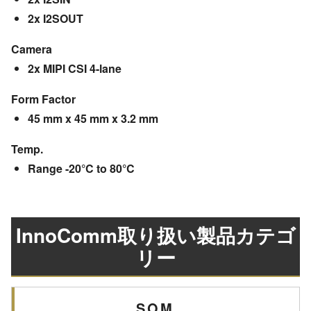
2x I2SOUT
Camera
2x MIPI CSI 4-lane
Form Factor
45 mm x 45 mm x 3.2 mm
Temp.
Range -20°C to 80°C
InnoComm取り扱い製品カテゴ
リー
SOM