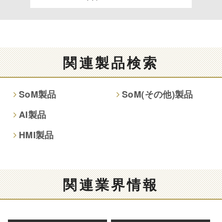
す。
情報提供の任意性及び情報を与えなかった場合に本人に生じ
る結果
関連製品検索
情報提供は任意ですが、情報を提供しなかった場合、情報の
項目によってはお問い合わせ等に
SoM製品
SoM(その他)製品
ご回答できない場合がございます。
AI製品
本人が容易に認識できない方法による取得
HMI製品
なし
個人情報保護への取り組み
関連業界情報