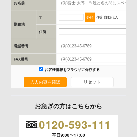
お名前
d.提供先および管理者
当社とイベント/セミナーを共同で開催する企業/団体
〒
必須
住所自動代入
勤務地
e.個人情報取り扱いに関する契約
住所
当社と当該企業/団体とは、個人情報取扱に関する覚書の締結
電話番号
を行います。
FAX番号
委託の有無
お客様情報をブラウザに保存する
なし
入力内容を確認
リセット
保有個人データの開示等および問合わせ窓口について
ご本人からの求めにより、当社が保有する保有個人データの
お急ぎの方はこちらから
利用目的の通知、開示、内容の訂正、追加または削除、利用
の停止、消去および 第三者への提供の停止（「開示等」とい
0120-593-111
います。）に応じます。
平日9:00〜17:00
開示等のご請求は、下記お問い合わせ先窓口へご連絡願いま