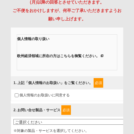
(月)以降の回答とさせていただきます。
ご不便をおかけしますが、何卒ご了承いただきますようお
願い申し上げます。
個人情報の取り扱い
欧州経済領域に所在の方はこちらを御覧ください。
当社では、「個人情報保護方針」に基き、個人情報保護の取
組みを行っています。
1
. 上記「個人情報のお取扱い」をご覧ください。
必須
ご入力頂いたお客様の情報は、個人情報保護方針に則り適切
個人情報のお取扱いに同意する
に取扱い、これらで定める範囲内で、サービスの提供やご案
内等のために利用させていただいております。
2
. お問い合せ製品・サービス
必須
情報を提供されるお客様（本人）に対して、情報の収集目
的、管理者、提供の有無、情報提供の任意性や権利について
※対象の製品・サービスを選択してください。
確認し、当社への情報提供がお客様の懸念にならないよう