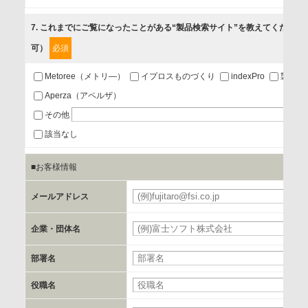
5.お問い合わせまたはご依頼等への対応
7
. これまでにご覧になったことがある“製品検索サイト”を教えてください
可）
必須
第三者提供の有無
あり
Metoree（メトリ―）
イプロスものづくり
indexPro
製品ナ
Aperza（アペルザ）
a.個人情報の提供・利用目的
その他
当該企業/団体のサービス等のご案内及び当該企業/団体からの
該当なし
情報を提供するため
■お客様情報
b.第三者に提供される個人データの項目
メールアドレス
お客様のご氏名、フリガナ、企業・団体名、部署名、役職、
郵便番号、住所、電話番号、FAX番号、メールアドレス
企業・団体名
部署名
c.第三者への提供の手段または手法
書類の送付又は電子的な方法
役職名