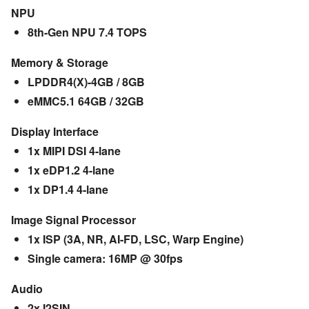
NPU
8th-Gen NPU 7.4 TOPS
Memory & Storage
LPDDR4(X)-4GB / 8GB
eMMC5.1 64GB / 32GB
Display Interface
1x MIPI DSI 4-lane
1x eDP1.2 4-lane
1x DP1.4 4-lane
Image Signal Processor
1x ISP (3A, NR, AI-FD, LSC, Warp Engine)
Single camera: 16MP @ 30fps
Audio
2x I2SIN