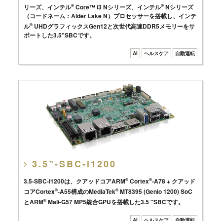
リーズ、インテル
®
Core™ i3 Nシリーズ、インテル
®
Nシリーズ
（コードネーム：Alder Lake N）プロセッサーを搭載し、インテ
ル
®
UHDグラフィックスGen12と次世代高速DDR5メモリーをサ
ポートした3.5"SBCです。
AI
ヘルスケア
自動運転
3.5”-SBC-i1200
3.5-SBC-i1200は、クアッドコアARM
®
Cortex
®
-A78 + クアッド
コアCortex
®
-A55構成のMediaTek
®
MT8395 (Genio 1200) SoC
とARM
®
Mali-G57 MP5統合GPUを搭載した3.5 ''SBCです。
AI
ヘルスケア
自動運転