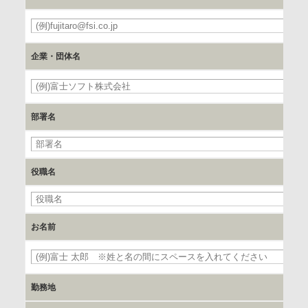
郵便番号、住所、電話番号、FAX番号、メールアドレス
必
c.第三者への提供の手段または手法
企業・団体名
書類の送付又は電子的な方法
必
d.提供先および管理者
部署名
当社とイベント/セミナーを共同で開催する企業/団体
e.個人情報取り扱いに関する契約
役職名
当社と当該企業/団体とは、個人情報取扱に関する覚書の締結
を行います。
お名前
委託の有無
なし
必
勤務地
保有個人データの開示等および問合わせ窓口について