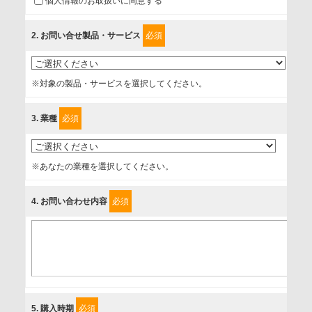
個人情報のお取扱いに同意する
に取扱い、これらで定める範囲内で、サービスの提供やご案
内等のために利用させていただいております。
2
. お問い合せ製品・サービス
必須
情報を提供されるお客様（本人）に対して、情報の収集目
的、管理者、提供の有無、情報提供の任意性や権利について
※対象の製品・サービスを選択してください。
確認し、当社への情報提供がお客様の懸念にならないよう
に、以下の同意を得たいと存じますので、宜しくお願い申し
3
. 業種
必須
上げます。
事業者名
※あなたの業種を選択してください。
富士ソフト株式会社
4
. お問い合わせ内容
必須
個人情報保護責任者
個人情報保護管理担当役員
〒231-8008 神奈川県横浜市中区桜木町1-1
利用目的
5
. 購入時期
必須