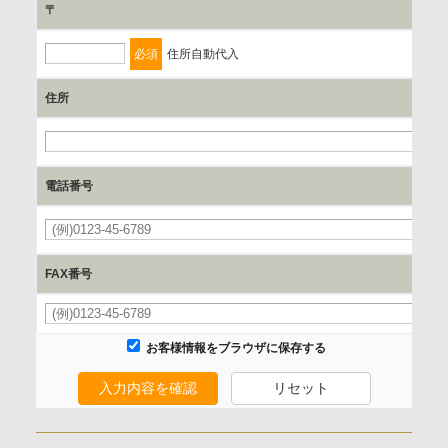
〒
ご本人からの求めにより、当社が保有する保有個人データの
利用目的の通知、開示、内容の訂正、追加または削除、利用
必須
住所自動代入
の停止、消去および 第三者への提供の停止（「開示等」とい
います。）に応じます。
住所
開示等のご請求は、下記お問い合わせ先窓口へご連絡願いま
必
す。
電話番号
情報提供の任意性及び情報を与えなかった場合に本人に生じ
必
る結果
情報提供は任意ですが、情報を提供しなかった場合、情報の
FAX番号
項目によってはお問い合わせ等に
ご回答できない場合がございます。
お客様情報をブラウザに保存する
本人が容易に認識できない方法による取得
入力内容を確認
リセット
なし