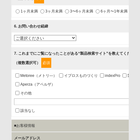
1.当社が取り扱う商品・サービスに関するご案内
1ヶ月未満
3ヶ月未満
3〜6ヶ月未満
6ヶ月〜1年未満
未
2.当社が開催（主催・共催・協賛）するセミナーなど、各種イ
ベントのお知らせ
6
. お問い合わせ経緯
3.お客様の業務内容、及び興味、関心に応じた情報の提供
4.お客様満足度調査等のアンケートの依頼
5.お問い合わせまたはご依頼等への対応
7
. これまでにご覧になったことがある“製品検索サイト”を教えてください
（複数選択可）
必須
第三者提供の有無
あり
Metoree（メトリ—）
イプロスものづくり
indexPro
製品ナ
Aperza（アペルザ）
a.個人情報の提供・利用目的
その他
当該企業/団体のサービス等のご案内及び当該企業/団体からの
情報を提供するため
該当なし
■お客様情報
b.第三者に提供される個人データの項目
お客様のご氏名、フリガナ、企業・団体名、部署名、役職、
メールアドレス