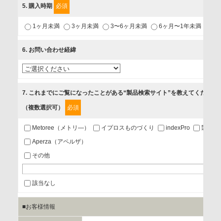
5
. 購入時期
必須
1.当社が取り扱う商品・サービスに関するご案内
1ヶ月未満
3ヶ月未満
3〜6ヶ月未満
6ヶ月〜1年未満
未
2.当社が開催（主催・共催・協賛）するセミナーなど、各種イ
ベントのお知らせ
6
. お問い合わせ経緯
3.お客様の業務内容、及び興味、関心に応じた情報の提供
4.お客様満足度調査等のアンケートの依頼
5.お問い合わせまたはご依頼等への対応
7
. これまでにご覧になったことがある“製品検索サイト”を教えてください
（複数選択可）
必須
第三者提供の有無
あり
Metoree（メトリ―）
イプロスものづくり
indexPro
製品ナ
Aperza（アペルザ）
a.個人情報の提供・利用目的
その他
当該企業/団体のサービス等のご案内及び当該企業/団体からの
情報を提供するため
該当なし
■お客様情報
b.第三者に提供される個人データの項目
お客様のご氏名、フリガナ、企業・団体名、部署名、役職、