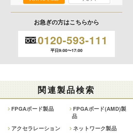
ご本人からの求めにより、当社が保有する保有個人データの
利用目的の通知、開示、内容の訂正、追加または削除、利用
お急ぎの方はこちらから
の停止、消去および 第三者への提供の停止（「開示等」とい
います。）に応じます。
0120-593-111
開示等のご請求は、下記お問い合わせ先窓口へご連絡願いま
平日9:00〜17:00
す。
情報提供の任意性及び情報を与えなかった場合に本人に生じ
る結果
情報提供は任意ですが、情報を提供しなかった場合、情報の
関連製品検索
項目によってはお問い合わせ等に
ご回答できない場合がございます。
FPGAボード製品
FPGAボード(AMD)製
品
本人が容易に認識できない方法による取得
なし
アクセラレーション
ネットワーク製品