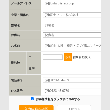
メールアドレス
必
郵便番号、住所、電話番号、FAX番号、メールアドレス
企業・団体名
必
c.第三者への提供の手段または手法
部署名
書類の送付又は電子的な方法
役職名
d.提供先および管理者
お名前
必
当社とイベント/セミナーを共同で開催する企業/団体
〒
必須
住所自動代入
e.個人情報取り扱いに関する契約
勤務地
当社と当該企業/団体とは、個人情報取扱に関する覚書の締結
住所
必
を行います。
電話番号
必
委託の有無
FAX番号
なし
お客様情報をブラウザに保存する
入力内容を確認
リセット
保有個人データの開示等および問合わせ窓口について