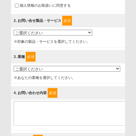
個人情報のお取扱いに同意する
に取扱い、これらで定める範囲内で、サービスの提供やご案
内等のために利用させていただいております。
2
. お問い合せ製品・サービス
必須
情報を提供されるお客様（本人）に対して、情報の収集目
的、管理者、提供の有無、情報提供の任意性や権利について
※対象の製品・サービスを選択してください。
確認し、当社への情報提供がお客様の懸念にならないよう
に、以下の同意を得たいと存じますので、宜しくお願い申し
3
. 業種
必須
上げます。
事業者名
※あなたの業種を選択してください。
富士ソフト株式会社
4
. お問い合わせ内容
必須
個人情報保護責任者
個人情報保護管理担当役員
〒231-8008 神奈川県横浜市中区桜木町1-1
利用目的