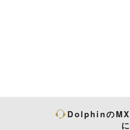
DolphinのMXH