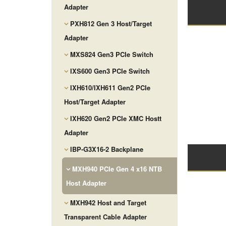
Adapter
PXH812 Gen 3 Host/Target
Adapter
MXS824 Gen3 PCIe Switch
IXS600 Gen3 PCIe Switch
IXH610/IXH611 Gen2 PCIe
Host/Target Adapter
IXH620 Gen2 PCIe XMC Hostt
Adapter
IBP-G3X16-2 Backplane
MXH940 PCIe Gen 4 x16 NTB
Host Adapter
MXH942 Host and Target
Transparent Cable Adapter