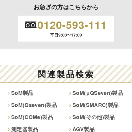
利用目的の通知、開示、内容の訂正、追加または削除、利用
お急ぎの方はこちらから
の停止、消去および 第三者への提供の停止（「開示等」とい
います。）に応じます。
0120-593-111
開示等のご請求は、下記お問い合わせ先窓口へご連絡願いま
平日9:00〜17:00
す。
情報提供の任意性及び情報を与えなかった場合に本人に生じ
る結果
情報提供は任意ですが、情報を提供しなかった場合、情報の
関連製品検索
項目によってはお問い合わせ等に
ご回答できない場合がございます。
SoM製品
SoM(μQSeven)製品
本人が容易に認識できない方法による取得
SoM(Qseven)製品
SoM(SMARC)製品
なし
SoM(COMe)製品
SoM(その他)製品
個人情報保護への取り組み
測定器製品
AGV製品