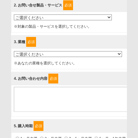
内等のために利用させていただいております。
2
. お問い合せ製品・サービス
必須
情報を提供されるお客様（本人）に対して、情報の収集目
的、管理者、提供の有無、情報提供の任意性や権利について
※対象の製品・サービスを選択してください。
確認し、当社への情報提供がお客様の懸念にならないよう
に、以下の同意を得たいと存じますので、宜しくお願い申し
3
. 業種
必須
上げます。
事業者名
※あなたの業種を選択してください。
富士ソフト株式会社
4
. お問い合わせ内容
必須
個人情報保護責任者
個人情報保護管理担当役員
〒231-8008 神奈川県横浜市中区桜木町1-1
利用目的
5
. 購入時期
必須
1.当社が取り扱う商品・サービスに関するご案内