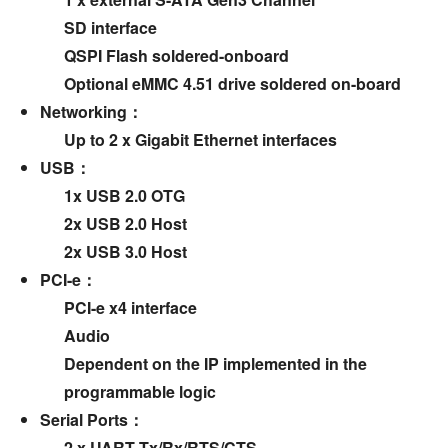
SD interface
QSPI Flash soldered-onboard
Optional eMMC 4.51 drive soldered on-board
Networking：
Up to 2 x Gigabit Ethernet interfaces
USB：
1x USB 2.0 OTG
2x USB 2.0 Host
2x USB 3.0 Host
PCI-e：
PCI-e x4 interface
Audio
Dependent on the IP implemented in the
programmable logic
Serial Ports：
2 x UART Tx/Rx/RTS/CTS