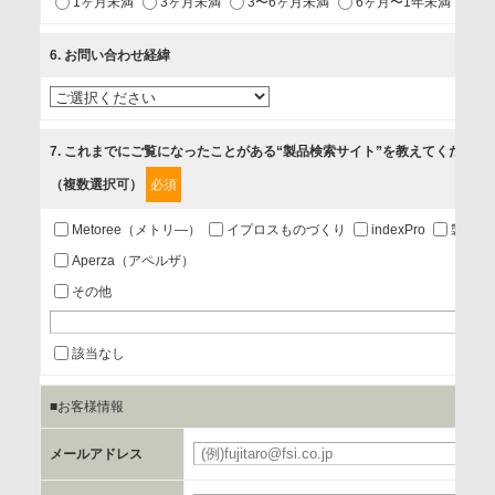
1ヶ月未満
3ヶ月未満
3〜6ヶ月未満
6ヶ月〜1年未満
未
2.当社が開催（主催・共催・協賛）するセミナーなど、各種イ
ベントのお知らせ
6
. お問い合わせ経緯
3.お客様の業務内容、及び興味、関心に応じた情報の提供
4.お客様満足度調査等のアンケートの依頼
5.お問い合わせまたはご依頼等への対応
7
. これまでにご覧になったことがある“製品検索サイト”を教えてください
（複数選択可）
必須
第三者提供の有無
あり
Metoree（メトリ—）
イプロスものづくり
indexPro
製品ナ
Aperza（アペルザ）
a.個人情報の提供・利用目的
その他
当該企業/団体のサービス等のご案内及び当該企業/団体からの
情報を提供するため
該当なし
■お客様情報
b.第三者に提供される個人データの項目
お客様のご氏名、フリガナ、企業・団体名、部署名、役職、
メールアドレス
必
郵便番号、住所、電話番号、FAX番号、メールアドレス