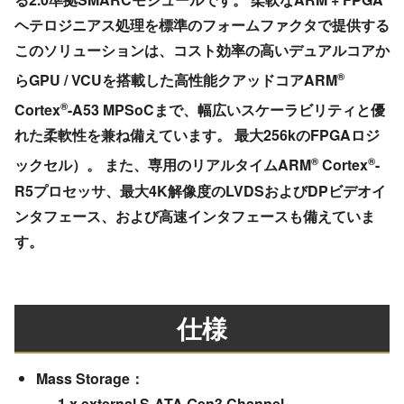
ヘテロジニアス処理を標準のフォームファクタで提供する
このソリューションは、コスト効率の高いデュアルコアか
®
らGPU / VCUを搭載した高性能クアッドコアARM
®
Cortex
-A53 MPSoCまで、幅広いスケーラビリティと優
れた柔軟性を兼ね備えています。 最大256kのFPGAロジ
®
®
ックセル）。 また、専用のリアルタイムARM
Cortex
-
R5プロセッサ、最大4K解像度のLVDSおよびDPビデオイ
ンタフェース、および高速インタフェースも備えていま
す。
仕様
Mass Storage：
1 x external S-ATA Gen3 Channel