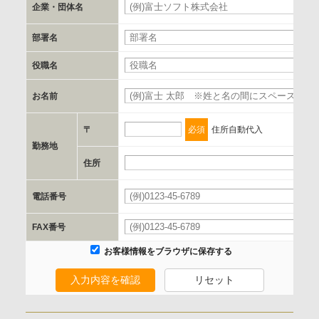
企業・団体名
必
c.第三者への提供の手段または手法
部署名
書類の送付又は電子的な方法
役職名
d.提供先および管理者
お名前
必
当社とイベント/セミナーを共同で開催する企業/団体
〒
必須
住所自動代入
e.個人情報取り扱いに関する契約
勤務地
当社と当該企業/団体とは、個人情報取扱に関する覚書の締結
住所
必
を行います。
電話番号
必
委託の有無
FAX番号
なし
お客様情報をブラウザに保存する
入力内容を確認
リセット
保有個人データの開示等および問合わせ窓口について
ご本人からの求めにより、当社が保有する保有個人データの