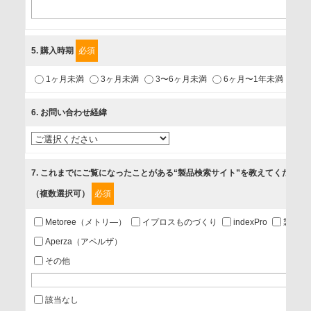
〒231-8008 神奈川県横浜市中区桜木町1-1
利用目的
5
. 購入時期
必須
1.当社が取り扱う商品・サービスに関するご案内
1ヶ月未満
3ヶ月未満
3〜6ヶ月未満
6ヶ月〜1年未満
未
2.当社が開催（主催・共催・協賛）するセミナーなど、各種イ
ベントのお知らせ
6
. お問い合わせ経緯
3.お客様の業務内容、及び興味、関心に応じた情報の提供
4.お客様満足度調査等のアンケートの依頼
5.お問い合わせまたはご依頼等への対応
7
. これまでにご覧になったことがある“製品検索サイト”を教えてください
（複数選択可）
必須
第三者提供の有無
あり
Metoree（メトリ—）
イプロスものづくり
indexPro
製品ナ
Aperza（アペルザ）
a.個人情報の提供・利用目的
その他
当該企業/団体のサービス等のご案内及び当該企業/団体からの
情報を提供するため
該当なし