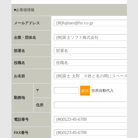
■お客様情報
b.第三者に提供される個人データの項目
お客様のご氏名、フリガナ、企業・団体名、部署名、役職、
メールアドレス
必
郵便番号、住所、電話番号、FAX番号、メールアドレス
企業・団体名
必
c.第三者への提供の手段または手法
部署名
書類の送付又は電子的な方法
役職名
d.提供先および管理者
お名前
必
当社とイベント/セミナーを共同で開催する企業/団体
〒
必須
住所自動代入
e.個人情報取り扱いに関する契約
勤務地
当社と当該企業/団体とは、個人情報取扱に関する覚書の締結
住所
必
を行います。
電話番号
必
委託の有無
FAX番号