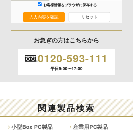
なし
お客様情報をブラウザに保存する
入力内容を確認
リセット
保有個人データの開示等および問合わせ窓口について
ご本人からの求めにより、当社が保有する保有個人データの
利用目的の通知、開示、内容の訂正、追加または削除、利用
お急ぎの方はこちらから
の停止、消去および 第三者への提供の停止（「開示等」とい
います。）に応じます。
0120-593-111
開示等のご請求は、下記お問い合わせ先窓口へご連絡願いま
平日9:00〜17:00
す。
情報提供の任意性及び情報を与えなかった場合に本人に生じ
る結果
情報提供は任意ですが、情報を提供しなかった場合、情報の
関連製品検索
項目によってはお問い合わせ等に
ご回答できない場合がございます。
小型Box PC製品
産業用PC製品