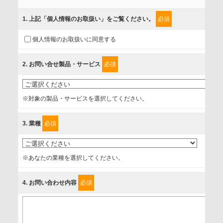
当社では、「個人情報保護方針」に基き、個人情報保護の取
組みを行っています。
1
. 上記「個人情報のお取扱い」をご覧ください。
必須
ご入力頂いたお客様の情報は、個人情報保護方針に則り適切
個人情報のお取扱いに同意する
に取扱い、これらで定める範囲内で、サービスの提供やご案
内等のために利用させていただいております。
2
. お問い合せ製品・サービス
必須
情報を提供されるお客様（本人）に対して、情報の収集目
的、管理者、提供の有無、情報提供の任意性や権利について
※対象の製品・サービスを選択してください。
確認し、当社への情報提供がお客様の懸念にならないよう
に、以下の同意を得たいと存じますので、宜しくお願い申し
3
. 業種
必須
上げます。
事業者名
※あなたの業種を選択してください。
富士ソフト株式会社
4
. お問い合わせ内容
必須
個人情報保護責任者
個人情報保護管理担当役員