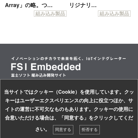
Array」の略。つ…
リジナリ…
組み込み製品
組み込み製品
当サイトではクッキー（Cookie）を使用しています。クッ
情報セキュリティ基本方針
キーはユーザーエクスペリエンスの向上に役立つほか、サ
個人情報保護方針
イトの運営に不可欠なものもあります。クッキーの使用に
サイトのご利用について
お探しの組み込み製品はキーワードで検索！
合意いただける場合は、「同意する」をクリックしてくだ
ソーシャルメディアガイドライン
検索
さい。
同意する
拒否する
©
2013-2026 FUJISOFT INCORPORATED, All rights reserved.