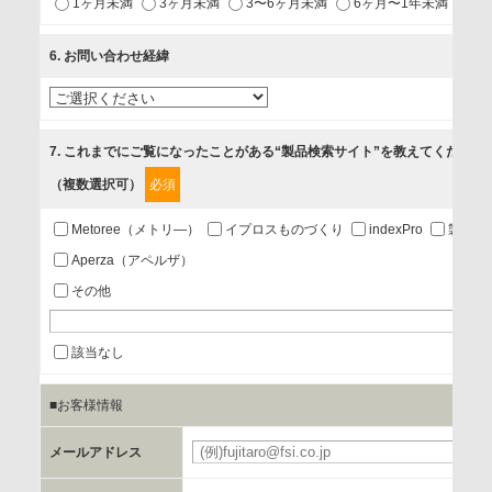
1ヶ月未満
3ヶ月未満
3〜6ヶ月未満
6ヶ月〜1年未満
未
2.当社が開催（主催・共催・協賛）するセミナーなど、各種イ
ベントのお知らせ
6
. お問い合わせ経緯
3.お客様の業務内容、及び興味、関心に応じた情報の提供
4.お客様満足度調査等のアンケートの依頼
5.お問い合わせまたはご依頼等への対応
7
. これまでにご覧になったことがある“製品検索サイト”を教えてください
（複数選択可）
必須
第三者提供の有無
あり
Metoree（メトリ—）
イプロスものづくり
indexPro
製品ナ
Aperza（アペルザ）
a.個人情報の提供・利用目的
その他
当該企業/団体のサービス等のご案内及び当該企業/団体からの
情報を提供するため
該当なし
■お客様情報
b.第三者に提供される個人データの項目
お客様のご氏名、フリガナ、企業・団体名、部署名、役職、
メールアドレス
必
郵便番号、住所、電話番号、FAX番号、メールアドレス