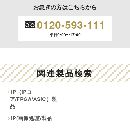
利用目的の通知、開示、内容の訂正、追加または削除、利用
お急ぎの方はこちらから
の停止、消去および 第三者への提供の停止（「開示等」とい
います。）に応じます。
0120-593-111
開示等のご請求は、下記お問い合わせ先窓口へご連絡願いま
平日9:00〜17:00
す。
情報提供の任意性及び情報を与えなかった場合に本人に生じ
る結果
情報提供は任意ですが、情報を提供しなかった場合、情報の
関連製品検索
項目によってはお問い合わせ等に
ご回答できない場合がございます。
IP（IPコ
ア/FPGA/ASIC）製
本人が容易に認識できない方法による取得
品
なし
IP(画像処理)製品
個人情報保護への取り組み