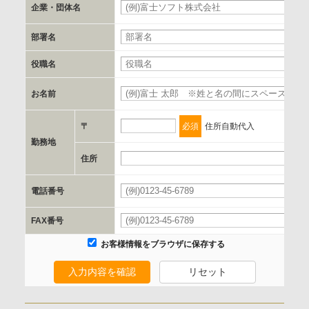
企業・団体名
必
c.第三者への提供の手段または手法
部署名
書類の送付又は電子的な方法
役職名
d.提供先および管理者
お名前
必
当社とイベント/セミナーを共同で開催する企業/団体
〒
必須
住所自動代入
e.個人情報取り扱いに関する契約
勤務地
当社と当該企業/団体とは、個人情報取扱に関する覚書の締結
住所
必
を行います。
電話番号
必
委託の有無
FAX番号
なし
お客様情報をブラウザに保存する
入力内容を確認
リセット
保有個人データの開示等および問合わせ窓口について
ご本人からの求めにより、当社が保有する保有個人データの