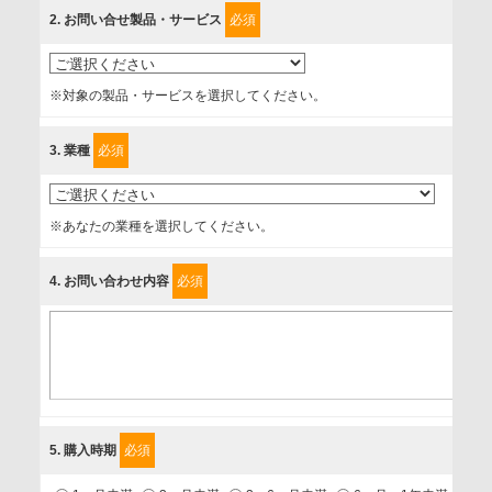
内等のために利用させていただいております。
2
. お問い合せ製品・サービス
必須
情報を提供されるお客様（本人）に対して、情報の収集目
的、管理者、提供の有無、情報提供の任意性や権利について
※対象の製品・サービスを選択してください。
確認し、当社への情報提供がお客様の懸念にならないよう
に、以下の同意を得たいと存じますので、宜しくお願い申し
3
. 業種
必須
上げます。
事業者名
※あなたの業種を選択してください。
富士ソフト株式会社
4
. お問い合わせ内容
必須
個人情報保護責任者
個人情報保護管理担当役員
〒231-8008 神奈川県横浜市中区桜木町1-1
利用目的
5
. 購入時期
必須
1.当社が取り扱う商品・サービスに関するご案内