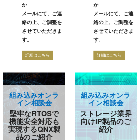
か
か
メールにて、ご連
メールにて、ご連
絡の上、ご調整を
絡の上、ご調整を
させていただきま
させていただきま
す。
す。
詳細はこちら
詳細はこちら
組み込みオンラ
組み込みオンラ
イン相談会
イン相談会
堅牢なRTOSで
ストレージ業界
機能安全対応も
向けIP製品のご
実現するQNX製
紹介
品のご紹介