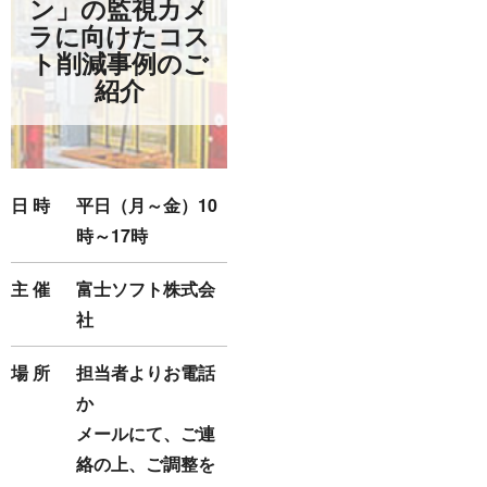
ン」の監視カメ
ラに向けたコス
ト削減事例のご
紹介
日 時
平日（月～金）10
時～17時
主 催
富士ソフト株式会
社
場 所
担当者よりお電話
か
メールにて、ご連
絡の上、ご調整を