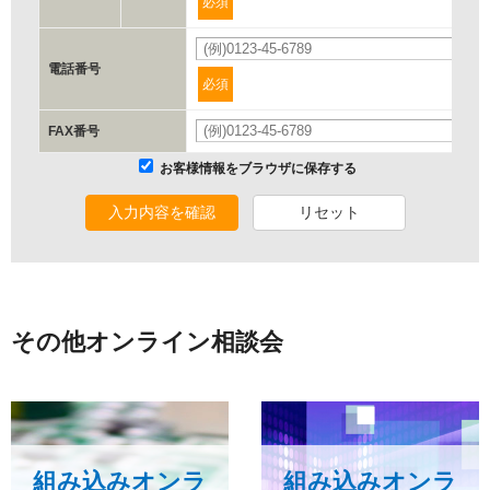
必須
d.提供先および管理者
電話番号
当社とイベント/セミナーを共同で開催する企業/団体
必須
FAX番号
e.個人情報取り扱いに関する契約
お客様情報をブラウザに保存する
当社と当該企業/団体とは、個人情報取扱に関する覚書の締結
を行います。
入力内容を確認
リセット
委託の有無
なし
その他オンライン相談会
保有個人データの開示等および問合わせ窓口について
ご本人からの求めにより、当社が保有する保有個人データの利
用目的の通知、開示、内容の訂正、追加または削除、利用の停
止、消去および 第三者への提供の停止（「開示等」といいま
組み込みオンラ
組み込みオンラ
す。）に応じます。