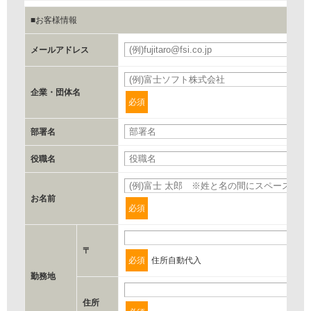
4.お客様満足度調査等のアンケートの依頼
■お客様情報
5.お問い合わせまたはご依頼等への対応
メールアドレス
第三者提供の有無
あり
企業・団体名
必須
a.個人情報の提供・利用目的
部署名
当該企業/団体のサービス等のご案内及び当該企業/団体からの
役職名
情報を提供するため
お名前
b.第三者に提供される個人データの項目
必須
お客様のご氏名、フリガナ、企業・団体名、部署名、役職、郵
便番号、住所、電話番号、FAX番号、メールアドレス
〒
必須
住所自動代入
勤務地
c.第三者への提供の手段または手法
住所
書類の送付又は電子的な方法