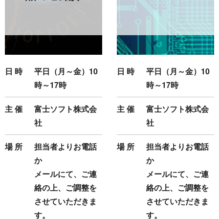
日 時
平日（月～金）10
日 時
平日（月～金）10
時～17時
時～17時
主 催
富士ソフト株式会
主 催
富士ソフト株式会
社
社
場 所
担当者よりお電話
場 所
担当者よりお電話
か
か
メールにて、ご連
メールにて、ご連
絡の上、ご調整を
絡の上、ご調整を
させていただきま
させていただきま
す。
す。