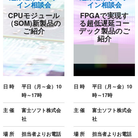
イン相談会
イン相談会
開示等のご請求は、下記お問い合わせ先窓口へご連絡願いま
CPUモジュール
FPGAで実現す
す。
（SOM)新製品の
る超低遅延コー
ご紹介
デック製品のご
情報提供の任意性及び情報を与えなかった場合に本人に生じる
紹介
結果
情報提供は任意ですが、情報を提供しなかった場合、情報の項
目によってはお問い合わせ等に
ご回答できない場合がございます。
本人が容易に認識できない方法による取得
日 時
平日（月～金）10
日 時
平日（月～金）10
なし
時～17時
時～17時
主 催
富士ソフト株式会
主 催
富士ソフト株式会
個人情報保護への取り組み
社
社
場 所
担当者よりお電話
場 所
担当者よりお電話