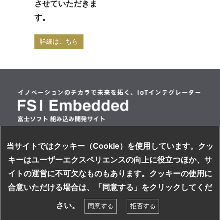
させていただきま
す。
詳細はこちら
当サイトではクッキー（Cookie）を使用しています。クッ
情報セキュリティ基本方針
キーはユーザーエクスペリエンスの向上に役立つほか、サ
個人情報保護方針
イトの運営に不可欠なものもあります。クッキーの使用に
サイトのご利用について
お探しの組み込み製品はキーワードで検索！
合意いただける場合は、「同意する」をクリックしてくだ
ソーシャルメディアガイドライン
検索
さい。
同意する
拒否する
©
2013-2026 FUJISOFT INCORPORATED, All rights reserved.