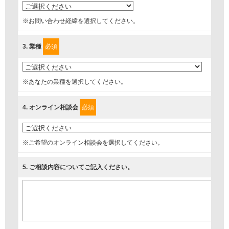
管理者、提供の有無、情報提供の任意性や権利について確認
※お問い合わせ経緯を選択してください。
し、当社への情報提供がお客様の懸念にならないように、以下
の同意を得たいと存じますので、宜しくお願い申し上げます。
3
. 業種
必須
事業者名
富士ソフト株式会社
※あなたの業種を選択してください。
4
. オンライン相談会
必須
個人情報保護責任者
個人情報保護管理担当役員
〒231-8008 神奈川県横浜市中区桜木町1-1
※ご希望のオンライン相談会を選択してください。
5
. ご相談内容についてご記入ください。
利用目的
1.当社が取り扱う商品・サービスに関するご案内
2.当社が開催（主催・共催・協賛）するセミナーなど、各種イ
ベントのお知らせ
3.お客様の業務内容、及び興味、関心に応じた情報の提供