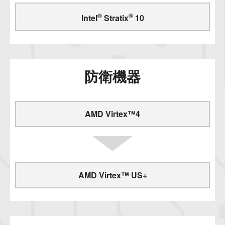
®
®
Intel
Stratix
10
防衛機器
AMD Virtex™4
AMD Virtex™ US+