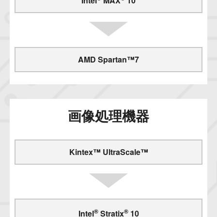
Intel
MAX
10
AMD Spartan™7
画像処理機器
Kintex™ UltraScale™
®
®
Intel
Stratix
10