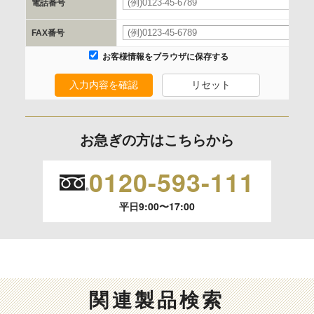
電話番号
必
委託の有無
FAX番号
なし
お客様情報をブラウザに保存する
入力内容を確認
リセット
保有個人データの開示等および問合わせ窓口について
ご本人からの求めにより、当社が保有する保有個人データの
利用目的の通知、開示、内容の訂正、追加または削除、利用
お急ぎの方はこちらから
の停止、消去および 第三者への提供の停止（「開示等」とい
います。）に応じます。
0120-593-111
開示等のご請求は、下記お問い合わせ先窓口へご連絡願いま
平日9:00〜17:00
す。
情報提供の任意性及び情報を与えなかった場合に本人に生じ
る結果
情報提供は任意ですが、情報を提供しなかった場合、情報の
関連製品検索
項目によってはお問い合わせ等に