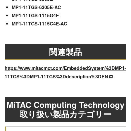
MP1-11TGS-6305E-AC
MP1-11TGS-1115G4E
MP1-11TGS-1115G4E-AC
関連製品
https://www.mitacmct.com/EmbeddedSystem%3DMP1-
11TGS%3DMP1-11TGS%3Ddescription%3DEN
MiTAC Computing Technology
取り扱い製品カテゴリー