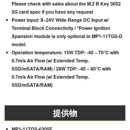
Please check with sales about the M.2 B Key 3052
5G card spec if you have any request
Power input: 8~24V Wide Range DC Input w/
Terminal Block Connectivity / *Power Ignition
Xpansion module is only optional in MP1-11TGS-D
model.
Operation temperature: 15W TDP: -40 ~ 70°C with
0.7m/s Air Flow (w/ Extended Temp.
SSD/mSATA/RAM) / 28W TDP: -40 ~ 60°C with
0.7m/s Air Flow (w/ Extended Temp.
SSD/mSATA/RAM)
提供物
MP1-11TGS-6305E