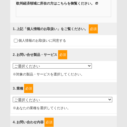
欧州経済領域に所在の方はこちらを御覧ください。
当社では、「個人情報保護方針」に基き、個人情報保護の取
組みを行っています。
1
. 上記「個人情報のお取扱い」をご覧ください。
必須
ご入力頂いたお客様の情報は、個人情報保護方針に則り適切
個人情報のお取扱いに同意する
に取扱い、これらで定める範囲内で、サービスの提供やご案
内等のために利用させていただいております。
2
. お問い合せ製品・サービス
必須
情報を提供されるお客様（本人）に対して、情報の収集目
的、管理者、提供の有無、情報提供の任意性や権利について
※対象の製品・サービスを選択してください。
確認し、当社への情報提供がお客様の懸念にならないよう
に、以下の同意を得たいと存じますので、宜しくお願い申し
3
. 業種
必須
上げます。
事業者名
※あなたの業種を選択してください。
富士ソフト株式会社
4
. お問い合わせ内容
必須