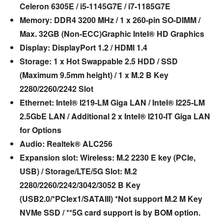
Celeron 6305E / i5-1145G7E / i7-1185G7E
Memory: DDR4 3200 MHz / 1 x 260-pin SO-DIMM /
Max. 32GB (Non-ECC)Graphic Intel® HD Graphics
Display: DisplayPort 1.2 / HDMI 1.4
Storage: 1 x Hot Swappable 2.5 HDD / SSD
(Maximum 9.5mm height) / 1 x M.2 B Key
2280/2260/2242 Slot
Ethernet: Intel® I219-LM Giga LAN / Intel® I225-LM
2.5GbE LAN / Additional 2 x Intel® I210-IT Giga LAN
for Options
Audio: Realtek® ALC256
Expansion slot: Wireless: M.2 2230 E key (PCIe,
USB) / Storage/LTE/5G Slot: M.2
2280/2260/2242/3042/3052 B Key
(USB2.0/*PCIex1/SATAIII) *Not support M.2 M Key
NVMe SSD / **5G card support is by BOM option.