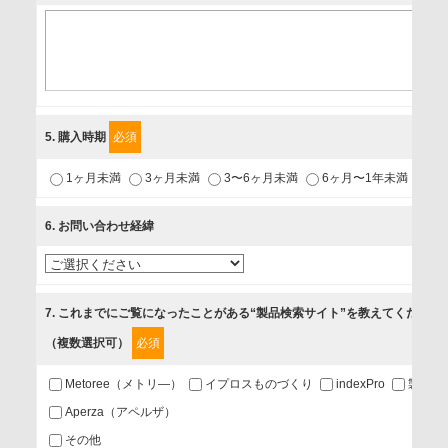
個人情報保護責任者
個人情報保護管理担当役員
〒231-8008 神奈川県横浜市中区桜木町1-1
利用目的
5
. 購入時期
必須
1.当社が取り扱う商品・サービスに関するご案内
1ヶ月未満
3ヶ月未満
3〜6ヶ月未満
6ヶ月〜1年未満
未
2.当社が開催（主催・共催・協賛）するセミナーなど、各種イ
ベントのお知らせ
6
. お問い合わせ経緯
3.お客様の業務内容、及び興味、関心に応じた情報の提供
4.お客様満足度調査等のアンケートの依頼
5.お問い合わせまたはご依頼等への対応
7
. これまでにご覧になったことがある“製品検索サイト”を教えてください
（複数選択可）
必須
第三者提供の有無
あり
Metoree（メトリ—）
イプロスものづくり
indexPro
製品ナ
Aperza（アペルザ）
a.個人情報の提供・利用目的
その他