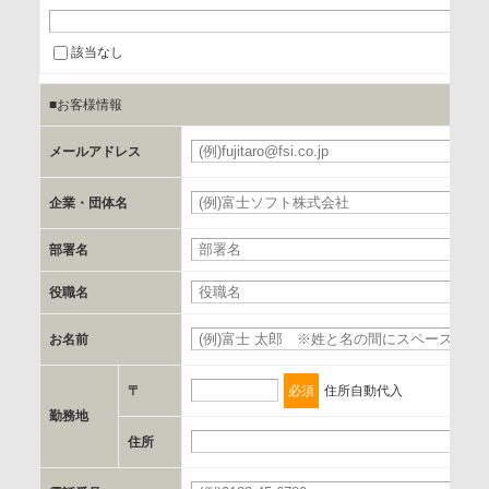
当該企業/団体のサービス等のご案内及び当該企業/団体からの
情報を提供するため
該当なし
■お客様情報
b.第三者に提供される個人データの項目
お客様のご氏名、フリガナ、企業・団体名、部署名、役職、
メールアドレス
必
郵便番号、住所、電話番号、FAX番号、メールアドレス
企業・団体名
必
c.第三者への提供の手段または手法
部署名
書類の送付又は電子的な方法
役職名
d.提供先および管理者
お名前
必
当社とイベント/セミナーを共同で開催する企業/団体
〒
必須
住所自動代入
e.個人情報取り扱いに関する契約
勤務地
当社と当該企業/団体とは、個人情報取扱に関する覚書の締結
住所
必
を行います。