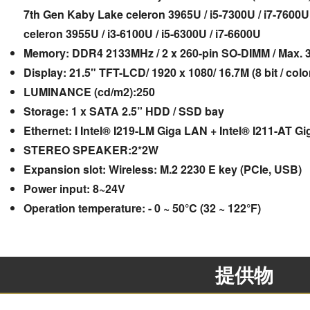
7th Gen Kaby Lake celeron 3965U / i5-7300U / i7-7600U
celeron 3955U / i3-6100U / i5-6300U / i7-6600U
Memory: DDR4 2133MHz / 2 x 260-pin SO-DIMM / Max.
Display: 21.5" TFT-LCD/ 1920 x 1080/ 16.7M (8 bit / colo
LUMINANCE (cd/m2):250
Storage: 1 x SATA 2.5” HDD / SSD bay
Ethernet: I Intel® I219-LM Giga LAN + Intel® I211-AT G
STEREO SPEAKER:2*2W
Expansion slot: Wireless: M.2 2230 E key (PCIe, USB)
Power input: 8~24V
Operation temperature: - 0 ~ 50°C (32 ~ 122°F)
提供物