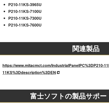
P210-11KS-3965U
P210-11KS-7100U
P210-11KS-7300U
P210-11KS-7600U
関連製品
https://www.mitacmct.com/IndustrialPanelPC%3DP210-
11KS%3Ddescription%3DEN
富士ソフトの製品サポー