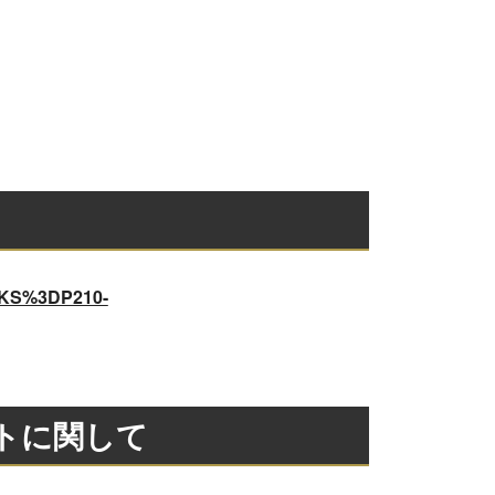
11KS%3DP210-
トに関して