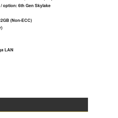
 / option: 6th Gen Skylake
 32GB (Non-ECC)
r)
iga LAN