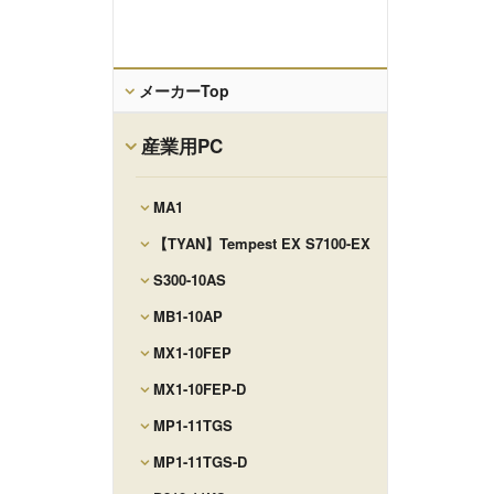
メーカーTop
産業用PC
MA1
【TYAN】Tempest EX S7100-EX
S300-10AS
MB1-10AP
MX1-10FEP
MX1-10FEP-D
MP1-11TGS
MP1-11TGS-D