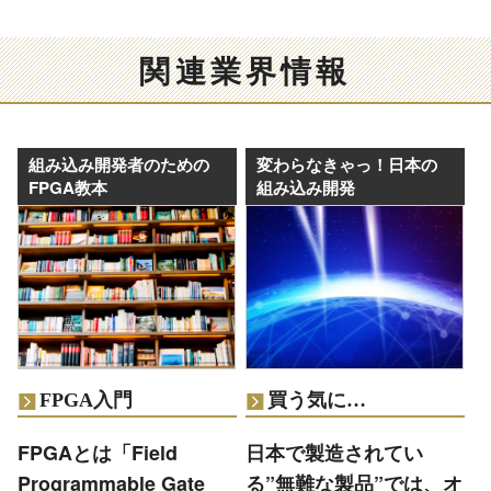
関連業界情報
組み込み開発者のための
変わらなきゃっ！日本の
FPGA教本
組み込み開発
FPGA入門
買う気に…
FPGAとは「Field
日本で製造されてい
Programmable Gate
る”無難な製品”では、オ