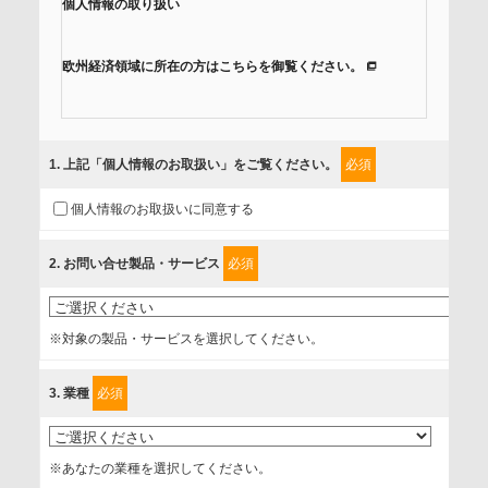
個人情報の取り扱い
欧州経済領域に所在の方はこちらを御覧ください。
当社では、「個人情報保護方針」に基き、個人情報保護の取
組みを行っています。
1
. 上記「個人情報のお取扱い」をご覧ください。
必須
ご入力頂いたお客様の情報は、個人情報保護方針に則り適切
個人情報のお取扱いに同意する
に取扱い、これらで定める範囲内で、サービスの提供やご案
内等のために利用させていただいております。
2
. お問い合せ製品・サービス
必須
情報を提供されるお客様（本人）に対して、情報の収集目
的、管理者、提供の有無、情報提供の任意性や権利について
※対象の製品・サービスを選択してください。
確認し、当社への情報提供がお客様の懸念にならないよう
に、以下の同意を得たいと存じますので、宜しくお願い申し
3
. 業種
必須
上げます。
事業者名
※あなたの業種を選択してください。