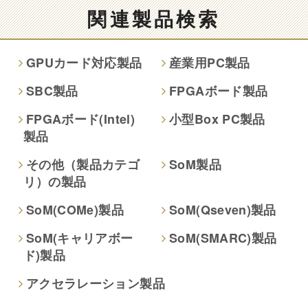
情報提供は任意ですが、情報を提供しなかった場合、情報の
関連製品検索
項目によってはお問い合わせ等に
ご回答できない場合がございます。
GPUカード対応製品
産業用PC製品
本人が容易に認識できない方法による取得
SBC製品
FPGAボード製品
なし
FPGAボード(Intel)
小型Box PC製品
製品
個人情報保護への取り組み
その他（製品カテゴ
SoM製品
リ）の製品
SoM(COMe)製品
SoM(Qseven)製品
SoM(キャリアボー
SoM(SMARC)製品
ド)製品
アクセラレーション製品