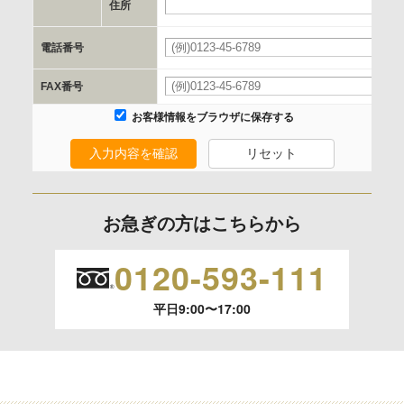
当社と当該企業/団体とは、個人情報取扱に関する覚書の締結
住所
を行います。
電話番号
委託の有無
FAX番号
なし
お客様情報をブラウザに保存する
入力内容を確認
リセット
保有個人データの開示等および問合わせ窓口について
ご本人からの求めにより、当社が保有する保有個人データの
利用目的の通知、開示、内容の訂正、追加または削除、利用
お急ぎの方はこちらから
の停止、消去および 第三者への提供の停止（「開示等」とい
います。）に応じます。
0120-593-111
開示等のご請求は、下記お問い合わせ先窓口へご連絡願いま
平日9:00〜17:00
す。
情報提供の任意性及び情報を与えなかった場合に本人に生じ
る結果