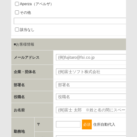
Aperza（アペルザ）
a.個人情報の提供・利用目的
その他
当該企業/団体のサービス等のご案内及び当該企業/団体からの
情報を提供するため
該当なし
■お客様情報
b.第三者に提供される個人データの項目
お客様のご氏名、フリガナ、企業・団体名、部署名、役職、
メールアドレス
郵便番号、住所、電話番号、FAX番号、メールアドレス
企業・団体名
c.第三者への提供の手段または手法
部署名
書類の送付又は電子的な方法
役職名
d.提供先および管理者
お名前
当社とイベント/セミナーを共同で開催する企業/団体
〒
必須
住所自動代入
e.個人情報取り扱いに関する契約
勤務地