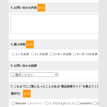
富士ソフト株式会社
4
. お問い合わせ内容
必須
個人情報保護責任者
個人情報保護管理担当役員
〒231-8008 神奈川県横浜市中区桜木町1-1
利用目的
5
. 購入時期
必須
1.当社が取り扱う商品・サービスに関するご案内
1ヶ月未満
3ヶ月未満
3〜6ヶ月未満
6ヶ月〜1年未満
未
2.当社が開催（主催・共催・協賛）するセミナーなど、各種イ
ベントのお知らせ
6
. お問い合わせ経緯
3.お客様の業務内容、及び興味、関心に応じた情報の提供
4.お客様満足度調査等のアンケートの依頼
5.お問い合わせまたはご依頼等への対応
7
. これまでにご覧になったことがある“製品検索サイト”を教えてください
選択可）
必須
第三者提供の有無
あり
Metoree（メトリ—）
イプロスものづくり
indexPro
製品ナ