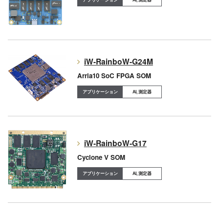
iW-RainboW-G24M
Arria10 SoC FPGA SOM
AI, 測定器
iW-RainboW-G17
Cyclone V SOM
AI, 測定器