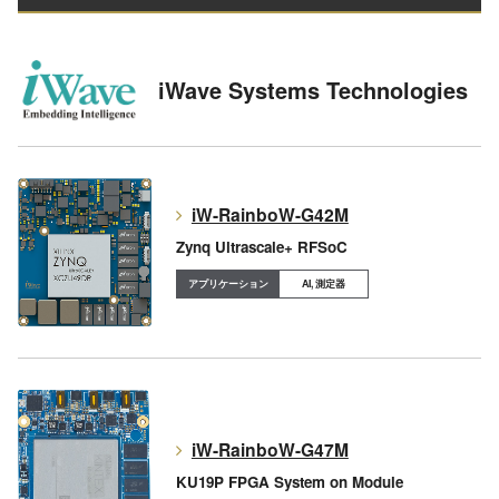
iWave Systems Technologies
iW-RainboW-G42M
Zynq Ultrascale+ RFSoC
AI, 測定器
iW-RainboW-G47M
KU19P FPGA System on Module