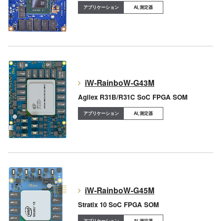
AI, 測定器
iW-RainboW-G43M
Agilex R31B/R31C SoC FPGA SOM
AI, 測定器
iW-RainboW-G45M
Stratix 10 SoC FPGA SOM
AI, 測定器