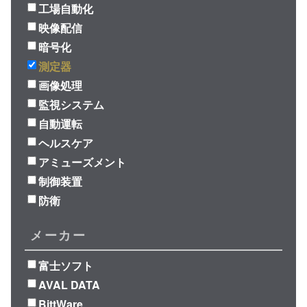
工場自動化
映像配信
暗号化
測定器
画像処理
監視システム
自動運転
ヘルスケア
アミューズメント
制御装置
防衛
メーカー
富士ソフト
AVAL DATA
BittWare