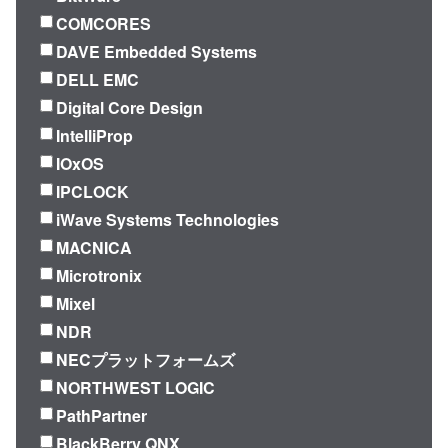
COMCORES
DAVE Embedded Systems
DELL EMC
Digital Core Design
IntelliProp
IOxOS
IPCLOCK
iWave Systems Technologies
MACNICA
Microtronix
Mixel
NDR
NECプラットフォームズ
NORTHWEST LOGIC
PathPartner
BlackBerry QNX