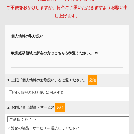
ご不便をおかけしますが、何卒ご了承いただきますようお願い申
し上げます。
個人情報の取り扱い
欧州経済領域に所在の方はこちらを御覧ください。
当社では、「個人情報保護方針」に基き、個人情報保護の取組みを行
っています。
1
. 上記「個人情報のお取扱い」をご覧ください。
必須
ご入力頂いたお客様の情報は、個人情報保護方針に則り適切に取扱
個人情報のお取扱いに同意する
い、これらで定める範囲内で、サービスの提供やご案内等のために利
用させていただいております。
2
. お問い合せ製品・サービス
必須
情報を提供されるお客様（本人）に対して、情報の収集目的、管理
者、提供の有無、情報提供の任意性や権利について確認し、当社への
※対象の製品・サービスを選択してください。
情報提供がお客様の懸念にならないように、以下の同意を得たいと存