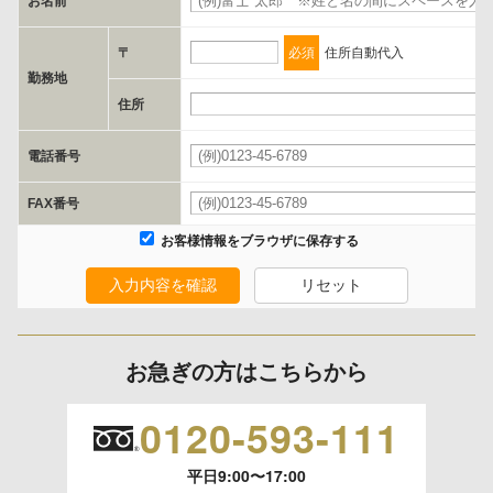
お名前
当社とイベント/セミナーを共同で開催する企業/団体
〒
必須
住所自動代入
e.個人情報取り扱いに関する契約
勤務地
当社と当該企業/団体とは、個人情報取扱に関する覚書の締結を行い
住所
ます。
電話番号
委託の有無
FAX番号
なし
お客様情報をブラウザに保存する
入力内容を確認
リセット
保有個人データの開示等および問合わせ窓口について
ご本人からの求めにより、当社が保有する保有個人データの利用目的
の通知、開示、内容の訂正、追加または削除、利用の停止、消去およ
お急ぎの方はこちらから
び 第三者への提供の停止（「開示等」といいます。）に応じます。
開示等のご請求は、下記お問い合わせ先窓口へご連絡願います。
0120-593-111
平日9:00〜17:00
情報提供の任意性及び情報を与えなかった場合に本人に生じる結果