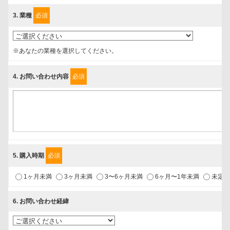
じますので、宜しくお願い申し上げます。
3
. 業種
必須
事業者名
富士ソフト株式会社
※あなたの業種を選択してください。
4
. お問い合わせ内容
必須
個人情報保護責任者
個人情報保護管理担当役員
〒231-8008 神奈川県横浜市中区桜木町1-1
利用目的
1.当社が取り扱う商品・サービスに関するご案内
5
. 購入時期
必須
2.当社が開催（主催・共催・協賛）するセミナーなど、各種イベント
1ヶ月未満
3ヶ月未満
3〜6ヶ月未満
6ヶ月〜1年未満
未定
のお知らせ
3.お客様の業務内容、及び興味、関心に応じた情報の提供
6
. お問い合わせ経緯
4.お客様満足度調査等のアンケートの依頼
5.お問い合わせまたはご依頼等への対応