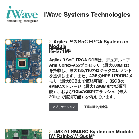
iWave Systems Technologies
Agilex™ 3 SoC FPGA System on
Module
iG-G71M
®
Agilex 3 SoC FPGA SOMは、デュアルコア
Arm Cortex-A55プロセッサ（最大800MHz）
を搭載し、最大135,110のロジックエレメント
を提供します。また、4GBのHPS LPDDR4メ
モリ（最大8GBまで拡張可能）、32GBの
eMMCストレージ（最大128GBまで拡張可
能）、および1GbのQSPIフラッシュ（最大
2Gbまで拡張可能）を備えています。
工場自動化, 測定器
i.MX 91 SMARC System on Module
iW-RainboW-G50M
®