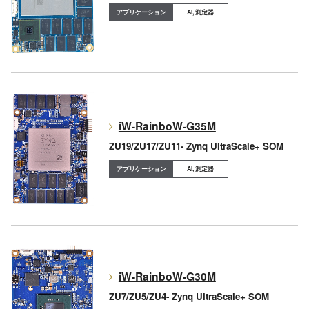
AI, 測定器
iW-RainboW-G35M
ZU19/ZU17/ZU11- Zynq UltraScale+ SOM
AI, 測定器
iW-RainboW-G30M
ZU7/ZU5/ZU4- Zynq UltraScale+ SOM