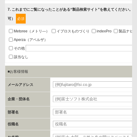
7
. これまでにご覧になったことがある“製品検索サイト”を教えてください。
第三者提供の有無
可）
必須
あり
Metoree（メトリ―）
イプロスものづくり
indexPro
製品ナビ
a.個人情報の提供・利用目的
Aperza（アペルザ）
当該企業/団体のサービス等のご案内及び当該企業/団体からの情報を
その他
提供するため
該当なし
■お客様情報
b.第三者に提供される個人データの項目
お客様のご氏名、フリガナ、企業・団体名、部署名、役職、郵便番
メールアドレス
号、住所、電話番号、FAX番号、メールアドレス
企業・団体名
c.第三者への提供の手段または手法
部署名
書類の送付又は電子的な方法
役職名
d.提供先および管理者