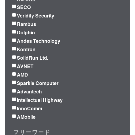
SECO
Veridify Security
Rambus
Dolphin
Andes Technology
Kontron
SolidRun Ltd.
AVNET
AMD
Sparkle Computer
Advantech
Intellectual Highway
InnoComm
AMobile
フリーワード