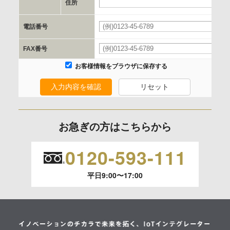
e.個人情報取り扱いに関する契約
住所
当社と当該企業/団体とは、個人情報取扱に関する覚書の締結
電話番号
を行います。
FAX番号
委託の有無
お客様情報をブラウザに保存する
なし
入力内容を確認
リセット
保有個人データの開示等および問合わせ窓口について
ご本人からの求めにより、当社が保有する保有個人データの
お急ぎの方はこちらから
利用目的の通知、開示、内容の訂正、追加または削除、利用
の停止、消去および 第三者への提供の停止（「開示等」とい
0120-593-111
います。）に応じます。
平日9:00〜17:00
開示等のご請求は、下記お問い合わせ先窓口へご連絡願いま
す。
情報提供の任意性及び情報を与えなかった場合に本人に生じ