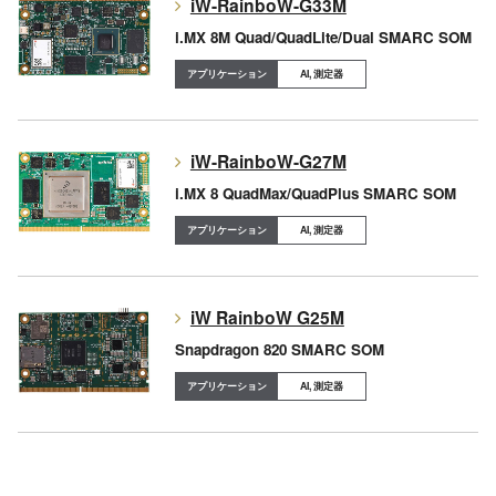
iW-RainboW-G33M
i.MX 8M Quad/QuadLite/Dual SMARC SOM
AI, 測定器
iW-RainboW-G27M
i.MX 8 QuadMax/QuadPlus SMARC SOM
AI, 測定器
iW RainboW G25M
Snapdragon 820 SMARC SOM
AI, 測定器