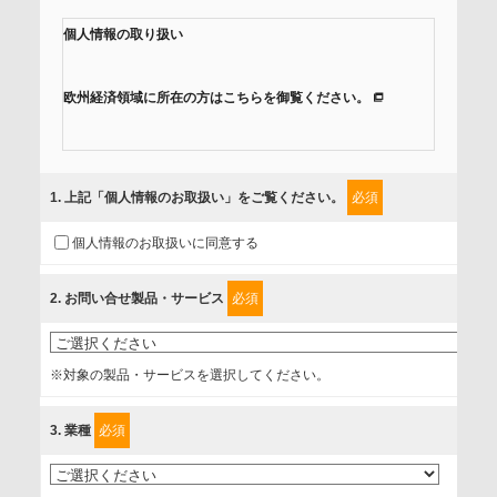
個人情報の取り扱い
欧州経済領域に所在の方はこちらを御覧ください。
当社では、「個人情報保護方針」に基き、個人情報保護の取
組みを行っています。
1
. 上記「個人情報のお取扱い」をご覧ください。
必須
ご入力頂いたお客様の情報は、個人情報保護方針に則り適切
個人情報のお取扱いに同意する
に取扱い、これらで定める範囲内で、サービスの提供やご案
内等のために利用させていただいております。
2
. お問い合せ製品・サービス
必須
情報を提供されるお客様（本人）に対して、情報の収集目
的、管理者、提供の有無、情報提供の任意性や権利について
※対象の製品・サービスを選択してください。
確認し、当社への情報提供がお客様の懸念にならないよう
に、以下の同意を得たいと存じますので、宜しくお願い申し
3
. 業種
必須
上げます。