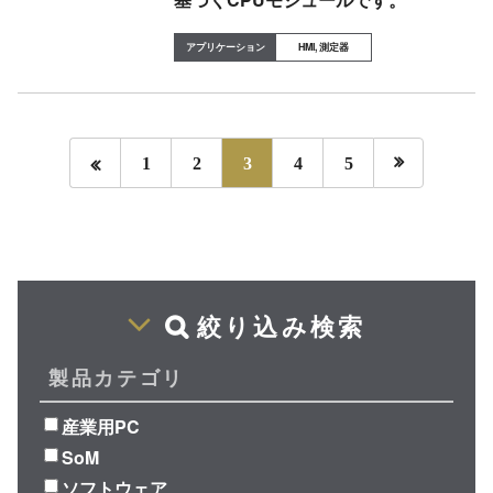
HMI, 測定器


1
2
3
4
5
絞り込み検索
製品カテゴリ
産業用PC
SoM
ソフトウェア