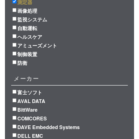
測定器
画像処理
監視システム
自動運転
ヘルスケア
アミューズメント
制御装置
防衛
メーカー
富士ソフト
AVAL DATA
BittWare
COMCORES
DAVE Embedded Systems
DELL EMC