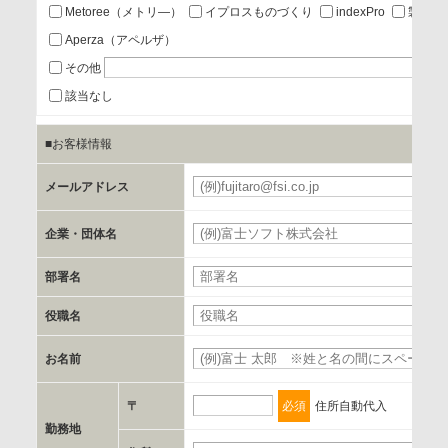
あり
Metoree（メトリ―）
イプロスものづくり
indexPro
製品ナ
Aperza（アペルザ）
a.個人情報の提供・利用目的
その他
当該企業/団体のサービス等のご案内及び当該企業/団体からの
該当なし
情報を提供するため
■お客様情報
b.第三者に提供される個人データの項目
メールアドレス
お客様のご氏名、フリガナ、企業・団体名、部署名、役職、
郵便番号、住所、電話番号、FAX番号、メールアドレス
企業・団体名
部署名
c.第三者への提供の手段または手法
書類の送付又は電子的な方法
役職名
お名前
d.提供先および管理者
当社とイベント/セミナーを共同で開催する企業/団体
〒
必須
住所自動代入
勤務地