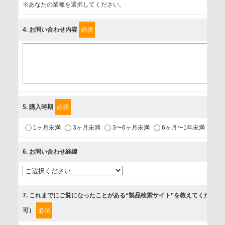
事業者名
※あなたの業種を選択してください。
富士ソフト株式会社
4
. お問い合わせ内容
必須
個人情報保護責任者
個人情報保護管理担当役員
〒231-8008 神奈川県横浜市中区桜木町1-1
利用目的
5
. 購入時期
必須
1.当社が取り扱う商品・サービスに関するご案内
1ヶ月未満
3ヶ月未満
3〜6ヶ月未満
6ヶ月〜1年未満
未
2.当社が開催（主催・共催・協賛）するセミナーなど、各種イ
ベントのお知らせ
6
. お問い合わせ経緯
3.お客様の業務内容、及び興味、関心に応じた情報の提供
4.お客様満足度調査等のアンケートの依頼
5.お問い合わせまたはご依頼等への対応
7
. これまでにご覧になったことがある“製品検索サイト”を教えてください
可）
必須
第三者提供の有無