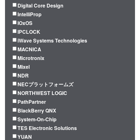
Digital Core Design
IntelliProp
IOxOS
IPCLOCK
iWave Systems Technologies
MACNICA
Microtronix
Mixel
NDR
NECプラットフォームズ
NORTHWEST LOGIC
PathPartner
BlackBerry QNX
System-On-Chip
TES Electronic Solutions
YUAN