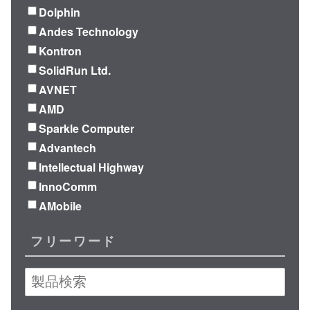
Dolphin
Andes Technology
Kontron
SolidRun Ltd.
AVNET
AMD
Sparkle Computer
Advantech
Intellectual Highway
InnoComm
AMobile
フリーワード