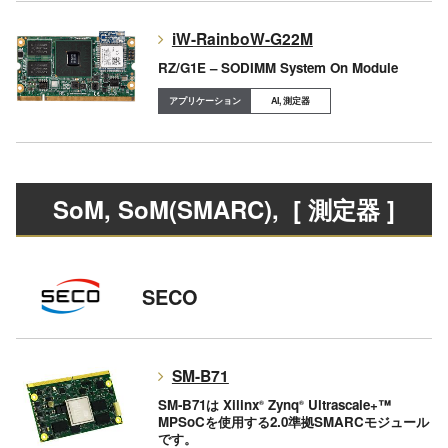
iW-RainboW-G22M
RZ/G1E – SODIMM System On Module
AI, 測定器
SoM, SoM(SMARC)
, [ 測定器 ]
SECO
SM-B71
SM-B71は Xilinx
Zynq
Ultrascale+™
®
®
MPSoCを使用する2.0準拠SMARCモジュール
です。