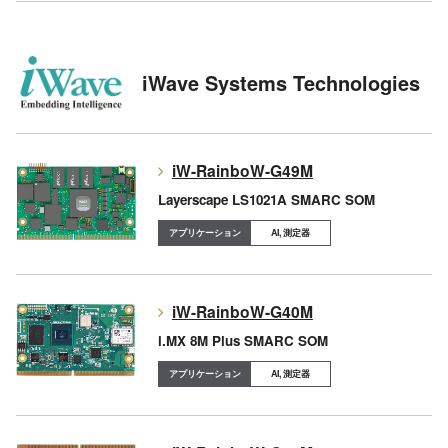
iWave Systems Technologies
iW-RainboW-G49M
Layerscape LS1021A SMARC SOM
AI, 測定器
iW-RainboW-G40M
i.MX 8M Plus SMARC SOM
AI, 測定器