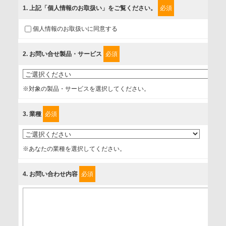
組みを行っています。
1
. 上記「個人情報のお取扱い」をご覧ください。
必須
ご入力頂いたお客様の情報は、個人情報保護方針に則り適切
個人情報のお取扱いに同意する
に取扱い、これらで定める範囲内で、サービスの提供やご案
内等のために利用させていただいております。
2
. お問い合せ製品・サービス
必須
情報を提供されるお客様（本人）に対して、情報の収集目
的、管理者、提供の有無、情報提供の任意性や権利について
※対象の製品・サービスを選択してください。
確認し、当社への情報提供がお客様の懸念にならないよう
に、以下の同意を得たいと存じますので、宜しくお願い申し
3
. 業種
必須
上げます。
事業者名
※あなたの業種を選択してください。
富士ソフト株式会社
4
. お問い合わせ内容
必須
個人情報保護責任者
個人情報保護管理担当役員
〒231-8008 神奈川県横浜市中区桜木町1-1