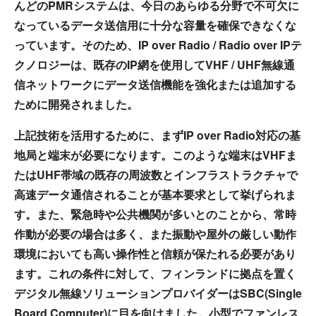
んどのPMRシステムは、今日のあらゆる分野で不可欠に
なっているデータ送信用に十分な容量を確保できなくな
っています。そのため、IP over Radio / Radio over IPテ
クノロジーは、既存のIP網を使用してVHF / UHF無線通
信ネットワークにデータ送信機能を強化または追加する
ために開発されました。
上記技術を活用するために、まずIP over Radio対応の基
地局と端末が必要になります。このような端末はVHFま
たはUHF帯域の既存の周波数とインフラストラクチャで
高速データ通信されることが基本要求として挙げられま
す。また、緊急時や公共機関が多いとのことから、常時
作動が必要の場合は多く、また振動や屋外の厳しい動作
環境においても高い操作性と信頼が保たれる必要があり
ます。これの条件に対して、フィンランドに拠点を置く
デジタル無線ソリューションプロバイダーはSBC(Single
Board Computer)に目を向けました。小型でファンレス