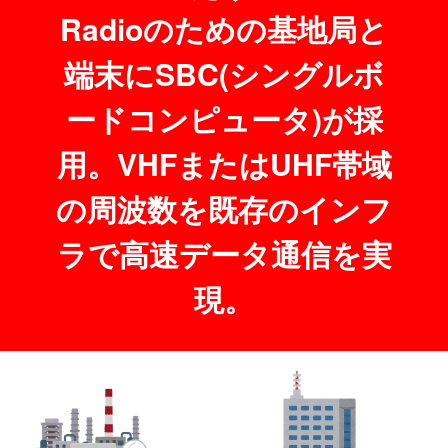
Radioのための基地局と
端末にSBC(シングルボ
ードコンピュータ)が採
用。VHFまたはUHF帯域
の周波数を既存のインフ
ラで高速データ通信を実
現。