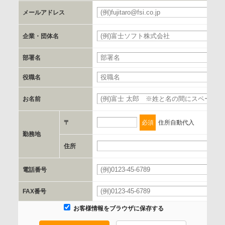
b.第三者に提供される個人データの項目
メールアドレス
お客様のご氏名、フリガナ、企業・団体名、部署名、役職、
郵便番号、住所、電話番号、FAX番号、メールアドレス
企業・団体名
部署名
c.第三者への提供の手段または手法
書類の送付又は電子的な方法
役職名
お名前
d.提供先および管理者
当社とイベント/セミナーを共同で開催する企業/団体
〒
必須
住所自動代入
勤務地
e.個人情報取り扱いに関する契約
住所
当社と当該企業/団体とは、個人情報取扱に関する覚書の締結
電話番号
を行います。
FAX番号
委託の有無
お客様情報をブラウザに保存する
なし