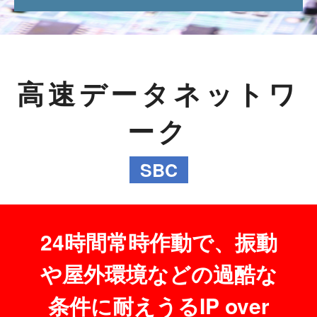
高速データネットワ
ーク
SBC
24時間常時作動で、振動
や屋外環境などの過酷な
条件に耐えうるIP over