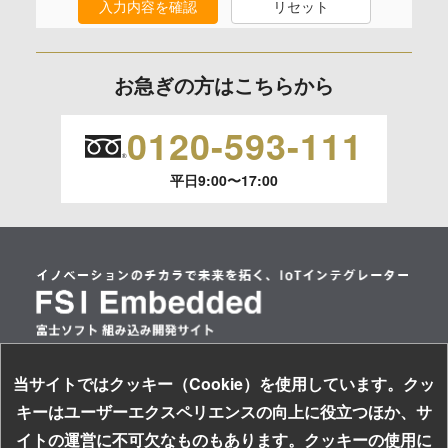
入力内容を確認
リセット
保有個人データの開示等および問合わせ窓口について
ご本人からの求めにより、当社が保有する保有個人データの
お急ぎの方はこちらから
利用目的の通知、開示、内容の訂正、追加または削除、利用
の停止、消去および 第三者への提供の停止（「開示等」とい
0120-593-111
います。）に応じます。
平日9:00〜17:00
開示等のご請求は、下記お問い合わせ先窓口へご連絡願いま
す。
情報提供の任意性及び情報を与えなかった場合に本人に生じ
る結果
情報提供は任意ですが、情報を提供しなかった場合、情報の
項目によってはお問い合わせ等に
ご回答できない場合がございます。
当サイトではクッキー（Cookie）を使用しています。クッ
情報セキュリティ基本方針
キーはユーザーエクスペリエンスの向上に役立つほか、サ
個人情報保護方針
本人が容易に認識できない方法による取得
イトの運営に不可欠なものもあります。クッキーの使用に
サイトのご利用について