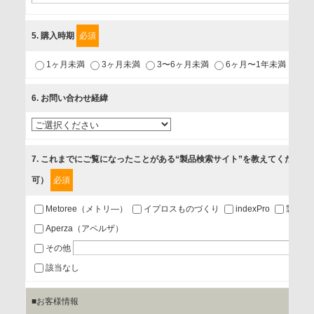
利用目的
5
. 購入時期
必須
1.当社が取り扱う商品・サービスに関するご案内
1ヶ月未満
3ヶ月未満
3〜6ヶ月未満
6ヶ月〜1年未満
未
2.当社が開催（主催・共催・協賛）するセミナーなど、各種イ
ベントのお知らせ
6
. お問い合わせ経緯
3.お客様の業務内容、及び興味、関心に応じた情報の提供
4.お客様満足度調査等のアンケートの依頼
5.お問い合わせまたはご依頼等への対応
7
. これまでにご覧になったことがある“製品検索サイト”を教えてください
可）
必須
第三者提供の有無
あり
Metoree（メトリ―）
イプロスものづくり
indexPro
製品ナ
Aperza（アペルザ）
a.個人情報の提供・利用目的
その他
当該企業/団体のサービス等のご案内及び当該企業/団体からの
該当なし
情報を提供するため
■お客様情報