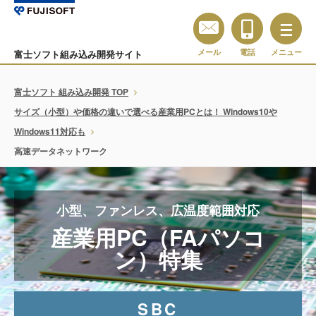
メール
電話
メニュー
富士ソフト組み込み開発サイト
富士ソフト 組み込み開発 TOP
サイズ（小型）や価格の違いで選べる産業用PCとは！ Windows10や
Windows11対応も
高速データネットワーク
小型、ファンレス、広温度範囲対応
産業用PC（FAパソコ
ン）特集
SBC