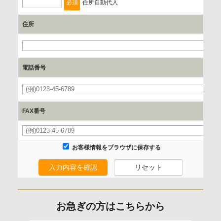
必須
住所自動代入
の停止、消去および 第三者への提供の停止（「開示等」とい
います。）に応じます。
住所
開示等のご請求は、下記お問い合わせ先窓口へご連絡願いま
必
す。
電話番号
情報提供の任意性及び情報を与えなかった場合に本人に生じ
必
る結果
情報提供は任意ですが、情報を提供しなかった場合、情報の
FAX番号
項目によってはお問い合わせ等に
ご回答できない場合がございます。
お客様情報をブラウザに保存する
本人が容易に認識できない方法による取得
入力内容を確認
リセット
なし
お急ぎの方はこちらから
個人情報保護への取り組み