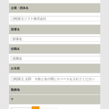
c.第三者への提供の手段または手法
企業・団体名
書類の送付又は電子的な方法
必
d.提供先および管理者
部署名
当社とイベント/セミナーを共同で開催する企業/団体
e.個人情報取り扱いに関する契約
役職名
当社と当該企業/団体とは、個人情報取扱に関する覚書の締結
を行います。
お名前
委託の有無
なし
必
勤務地
保有個人データの開示等および問合わせ窓口について
〒
ご本人からの求めにより、当社が保有する保有個人データの
利用目的の通知、開示、内容の訂正、追加または削除、利用