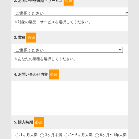
2
. お問い合せ製品・サービス
必須
情報を提供されるお客様（本人）に対して、情報の収集目
的、管理者、提供の有無、情報提供の任意性や権利について
※対象の製品・サービスを選択してください。
確認し、当社への情報提供がお客様の懸念にならないよう
に、以下の同意を得たいと存じますので、宜しくお願い申し
3
. 業種
必須
上げます。
事業者名
※あなたの業種を選択してください。
富士ソフト株式会社
4
. お問い合わせ内容
必須
個人情報保護責任者
個人情報保護管理担当役員
〒231-8008 神奈川県横浜市中区桜木町1-1
利用目的
5
. 購入時期
必須
1.当社が取り扱う商品・サービスに関するご案内
1ヶ月未満
3ヶ月未満
3〜6ヶ月未満
6ヶ月〜1年未満
未
2.当社が開催（主催・共催・協賛）するセミナーなど、各種イ