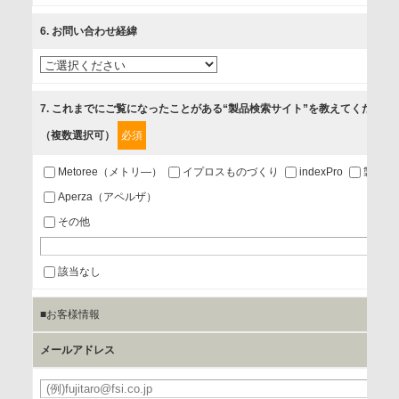
ベントのお知らせ
6
. お問い合わせ経緯
3.お客様の業務内容、及び興味、関心に応じた情報の提供
4.お客様満足度調査等のアンケートの依頼
5.お問い合わせまたはご依頼等への対応
7
. これまでにご覧になったことがある“製品検索サイト”を教えてください
（複数選択可）
必須
第三者提供の有無
あり
Metoree（メトリ—）
イプロスものづくり
indexPro
製品ナ
Aperza（アペルザ）
a.個人情報の提供・利用目的
その他
当該企業/団体のサービス等のご案内及び当該企業/団体からの
情報を提供するため
該当なし
■お客様情報
b.第三者に提供される個人データの項目
お客様のご氏名、フリガナ、企業・団体名、部署名、役職、
メールアドレス
郵便番号、住所、電話番号、FAX番号、メールアドレス
必