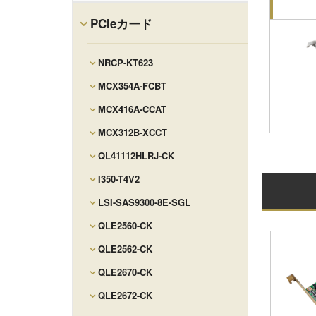
PCIeカード
NRCP-KT623
MCX354A-FCBT
MCX416A-CCAT
MCX312B-XCCT
QL41112HLRJ-CK
I350-T4V2
LSI-SAS9300-8E-SGL
QLE2560-CK
QLE2562-CK
QLE2670-CK
QLE2672-CK