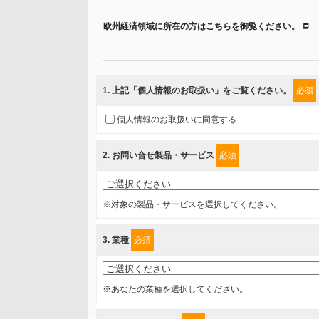
欧州経済領域に所在の方はこちらを御覧ください。
当社では、「個人情報保護方針」に基き、個人情報保護
ご入力頂いたお客様の情報は、個人情報保護方針に則り
1
. 上記「個人情報のお取扱い」をご覧ください。
必須
情報を提供されるお客様（本人）に対して、情報の収集
個人情報のお取扱いに同意する
得たいと存じますので、宜しくお願い申し上げます。
2
. お問い合せ製品・サービス
必須
事業者名
富士ソフト株式会社
※対象の製品・サービスを選択してください。
個人情報保護責任者
3
. 業種
必須
個人情報保護管理担当役員
〒231-8008 神奈川県横浜市中区桜木町1-1
※あなたの業種を選択してください。
利用目的