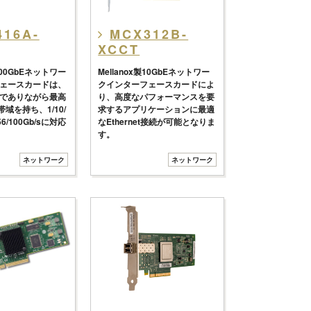
416A-
MCX312B-
XCCT
製100GbEネットワー
Mellanox製10GbEネットワー
ェースカードは、
クインターフェースカードによ
でありながら最高
り、高度なパフォーマンスを要
帯域を持ち、1/10/
求するアプリケーションに最適
0/56/100Gb/sに対応
なEthernet接続が可能となりま
す。
ネットワーク
ネットワーク