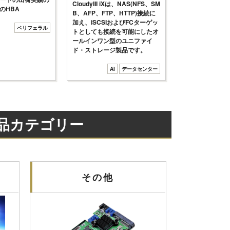
CloudyIII iXは、NAS(NFS、SM
社のHBA
B、AFP、FTP、HTTP)接続に
加え、iSCSIおよびFCターゲッ
ペリフェラル
トとしても接続を可能にしたオ
ールインワン型のユニファイ
ド・ストレージ製品です。
AI
データセンター
品カテゴリー
その他