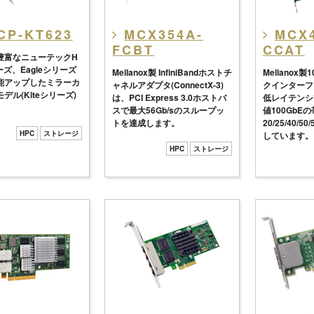
CP-KT623
MCX354A-
MCX
FCBT
CCAT
豊富なニューテックH
ーズ、Eagleシリーズ
Mellanox製 InfiniBandホストチ
Mellanox
能アップしたミラーカ
ャネルアダプタ(ConnectX-3)
クインターフ
デル(Kiteシリーズ)
は、PCI Express 3.0ホストバ
低レイテンシ
スで最大56Gb/sのスループッ
値100GbEの
トを達成します。
20/25/40/5
HPC
ストレージ
しています。
HPC
ストレージ