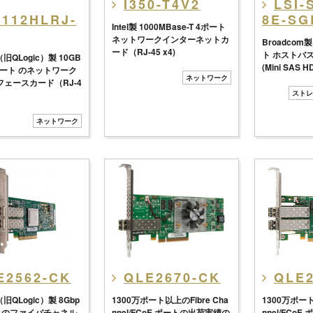
I350-T4V2
LSI-
1112HLRJ-
8E-SG
Intel製 1000MBase-T 4ポート
ネットワークインターネットカ
Broadcom製
ード（RJ-45 x4)
ト ホストバ
（旧QLogic）製 10GB
(Mini SAS H
 2ポート のネットワーク
ネットワーク
ェースカード（RJ-4
ストレ
ネットワーク
E2562-CK
QLE2670-CK
QLE2
（旧QLogic）製 8Gbp
1300万ポート以上のFibre Cha
1300万ポート
ト のファイバチャネル
nnel/FCoE ポートの出荷実績の
nnel/FCo