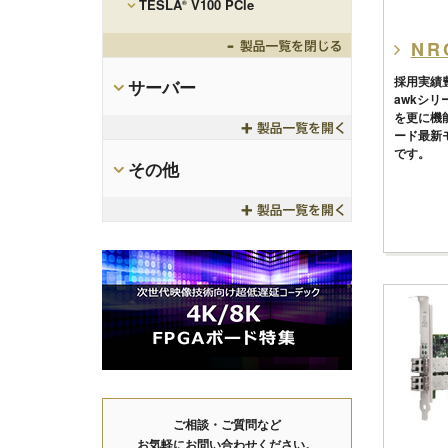
TESLA
V100 PCle
®
Toggle
NR
採用実績
サーバー
awkシリ
を更に機
Toggle
ード最新モ
です。
その他
Toggle
ご相談・ご質問など
お気軽にお問い合わせください。