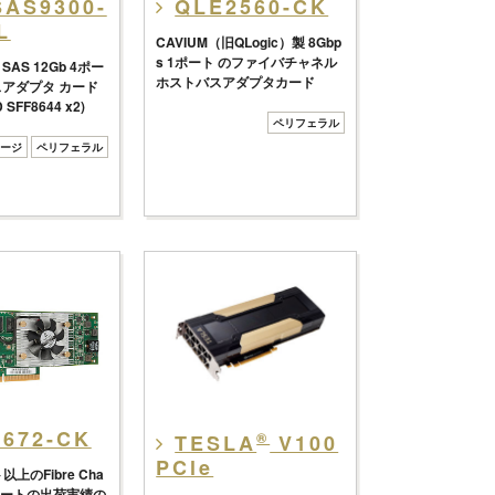
SAS9300-
QLE2560-CK
L
CAVIUM（旧QLogic）製 8Gbp
s 1ポート のファイバチャネル
 SAS 12Gb 4ポー
ホストバスアダプタカード
スアダプタ カード
D SFF8644 x2)
ペリフェラル
ージ
ペリフェラル
672-CK
®
TESLA
V100
PCle
以上のFibre Cha
E ポートの出荷実績の