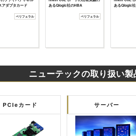
スアダプタカード
あるQlogic社のHBA
あるQlogic
ペリフェラル
ペリフェラル
ニューテックの取り扱い製
PCIeカード
サーバー