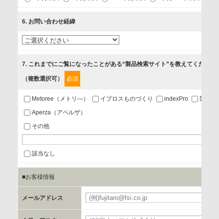
ベントのお知らせ
6
. お問い合わせ経緯
3.お客様の業務内容、及び興味、関心に応じた情報の提供
4.お客様満足度調査等のアンケートの依頼
5.お問い合わせまたはご依頼等への対応
7
. これまでにご覧になったことがある“製品検索サイト”を教えてください
（複数選択可）
必須
第三者提供の有無
あり
Metoree（メトリ—）
イプロスものづくり
indexPro
製品ナ
Aperza（アペルザ）
a.個人情報の提供・利用目的
その他
当該企業/団体のサービス等のご案内及び当該企業/団体からの
情報を提供するため
該当なし
■お客様情報
b.第三者に提供される個人データの項目
お客様のご氏名、フリガナ、企業・団体名、部署名、役職、
メールアドレス
必
郵便番号、住所、電話番号、FAX番号、メールアドレス