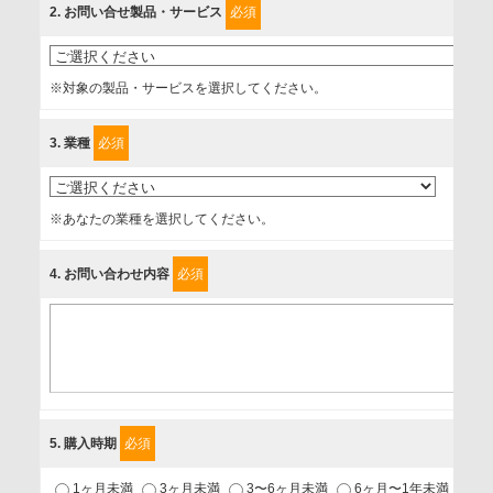
2
. お問い合せ製品・サービス
必須
情報を提供されるお客様（本人）に対して、情報の収集目
的、管理者、提供の有無、情報提供の任意性や権利について
※対象の製品・サービスを選択してください。
確認し、当社への情報提供がお客様の懸念にならないよう
に、以下の同意を得たいと存じますので、宜しくお願い申し
3
. 業種
必須
上げます。
事業者名
※あなたの業種を選択してください。
富士ソフト株式会社
4
. お問い合わせ内容
必須
個人情報保護責任者
個人情報保護管理担当役員
〒231-8008 神奈川県横浜市中区桜木町1-1
利用目的
5
. 購入時期
必須
1.当社が取り扱う商品・サービスに関するご案内
1ヶ月未満
3ヶ月未満
3〜6ヶ月未満
6ヶ月〜1年未満
未
2.当社が開催（主催・共催・協賛）するセミナーなど、各種イ