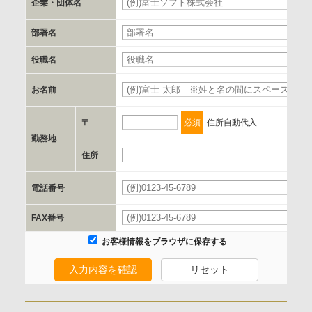
企業・団体名
必
c.第三者への提供の手段または手法
部署名
書類の送付又は電子的な方法
役職名
d.提供先および管理者
お名前
必
当社とイベント/セミナーを共同で開催する企業/団体
〒
必須
住所自動代入
e.個人情報取り扱いに関する契約
勤務地
当社と当該企業/団体とは、個人情報取扱に関する覚書の締結
住所
必
を行います。
電話番号
必
委託の有無
FAX番号
なし
お客様情報をブラウザに保存する
入力内容を確認
リセット
保有個人データの開示等および問合わせ窓口について
ご本人からの求めにより、当社が保有する保有個人データの
利用目的の通知、開示、内容の訂正、追加または削除、利用