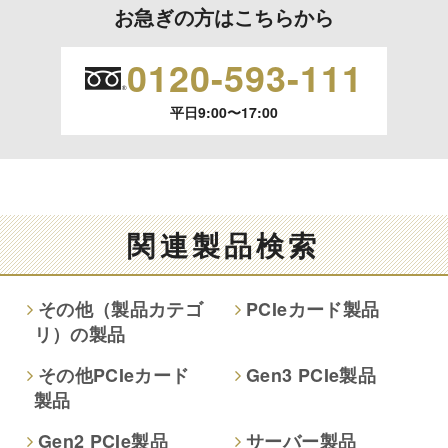
お急ぎの方はこちらから
の停止、消去および 第三者への提供の停止（「開示等」とい
います。）に応じます。
0120-593-111
開示等のご請求は、下記お問い合わせ先窓口へご連絡願いま
平日9:00〜17:00
す。
情報提供の任意性及び情報を与えなかった場合に本人に生じ
る結果
情報提供は任意ですが、情報を提供しなかった場合、情報の
関連製品検索
項目によってはお問い合わせ等に
ご回答できない場合がございます。
その他（製品カテゴ
PCIeカード製品
リ）の製品
本人が容易に認識できない方法による取得
なし
その他PCIeカード
Gen3 PCIe製品
製品
個人情報保護への取り組み
Gen2 PCIe製品
サーバー製品