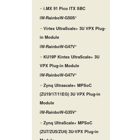
i.MX 91 Pico ITX SBC
iW-RainboW-G50S
®
Virtex UltraScale+ 3U VPX Plug-
in Module
iW-RainboW-G47V
®
KU19P Kintex UltraScale+ 3U
VPX Plug-in Module
iW-RainboW-G47V
®
Zynq Ultrascale+ MPSoC
(ZU19/17/11EG) 3U VPX Plug-in
Module
iW-RainboW-G35V
®
Zynq UltraScale+ MPSoC
(ZU7/ZU5/ZU4) 3U-VPX Plug-in