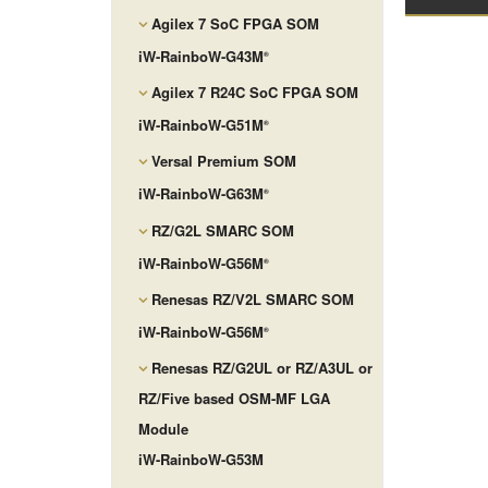
Agilex 7 SoC FPGA SOM
iW-RainboW-G43M
®
Agilex 7 R24C SoC FPGA SOM
iW-RainboW-G51M
®
Versal Premium SOM
iW-RainboW-G63M
®
RZ/G2L SMARC SOM
iW-RainboW-G56M
®
Renesas RZ/V2L SMARC SOM
iW-RainboW-G56M
®
Renesas RZ/G2UL or RZ/A3UL or
RZ/Five based OSM-MF LGA
Module
iW-RainboW-G53M