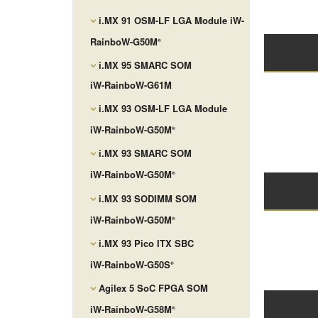
i.MX 91 OSM-LF LGA Module iW-
RainboW-G50M
®
i.MX 95 SMARC SOM
iW-RainboW-G61M
i.MX 93 OSM-LF LGA Module
iW-RainboW-G50M
®
i.MX 93 SMARC SOM
iW-RainboW-G50M
®
i.MX 93 SODIMM SOM
iW-RainboW-G50M
®
i.MX 93 Pico ITX SBC
iW-RainboW-G50S
®
Agilex 5 SoC FPGA SOM
iW-RainboW-G58M
®