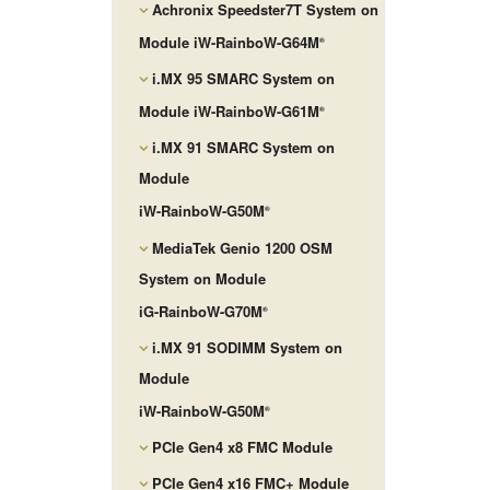
Achronix Speedster7T System on
Module iW-RainboW-G64M
®
i.MX 95 SMARC System on
Module iW-RainboW-G61M
®
i.MX 91 SMARC System on
Module
iW-RainboW-G50M
®
MediaTek Genio 1200 OSM
System on Module
iG-RainboW-G70M
®
i.MX 91 SODIMM System on
Module
iW-RainboW-G50M
®
PCIe Gen4 x8 FMC Module
PCIe Gen4 x16 FMC+ Module