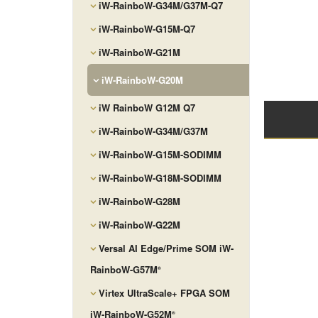
iW-RainboW-G34M/G37M-Q7
iW-RainboW-G15M-Q7
iW-RainboW-G21M
iW-RainboW-G20M
iW RainboW G12M Q7
iW-RainboW-G34M/G37M
iW-RainboW-G15M-SODIMM
iW-RainboW-G18M-SODIMM
iW-RainboW-G28M
iW-RainboW-G22M
Versal AI Edge/Prime SOM iW-
RainboW-G57M
®
Virtex UltraScale+ FPGA SOM
iW-RainboW-G52M
®