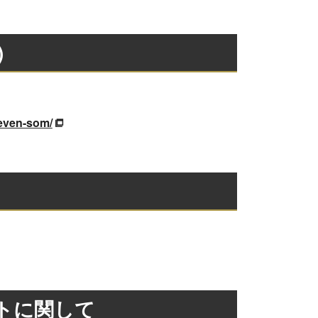
)
even-som/
トに関して