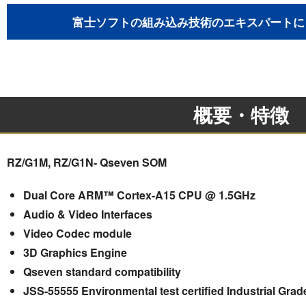
富士ソフトの組み込み技術のエキスパートに
概要・特徴
RZ/G1M, RZ/G1N- Qseven SOM
Dual Core ARM™ Cortex-A15 CPU @ 1.5GHz
Audio & Video Interfaces
Video Codec module
3D Graphics Engine
Qseven standard compatibility
JSS-55555 Environmental test certified Industrial Grad