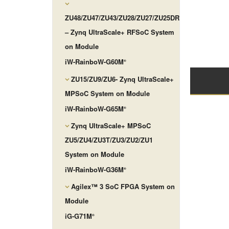
ZU48/ZU47/ZU43/ZU28/ZU27/ZU25DR
– Zynq UltraScale+ RFSoC System
on Module
iW-RainboW-G60M
®
ZU15/ZU9/ZU6- Zynq UltraScale+
MPSoC System on Module
iW-RainboW-G65M
®
Zynq UltraScale+ MPSoC
ZU5/ZU4/ZU3T/ZU3/ZU2/ZU1
System on Module
iW-RainboW-G36M
®
Agilex™ 3 SoC FPGA System on
Module
iG-G71M
®