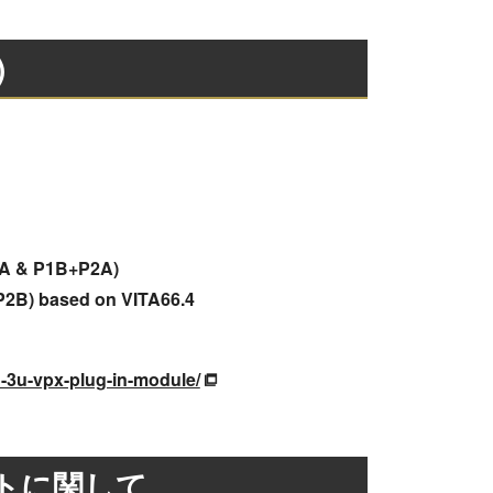
)
1A & P1B+P2A)
(P2B) based on VITA66.4
-3u-vpx-plug-in-module/
トに関して