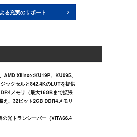
よる充実のサポート
、AMD XilinxのKU19P、KU095、
2Kのロジックセルと842.4KのLUTを提供
DDR4メモリ（最大16GBまで拡張
を備え、32ビット2GB DDR4メモリ
個の光トランシーバー（VITA66.4