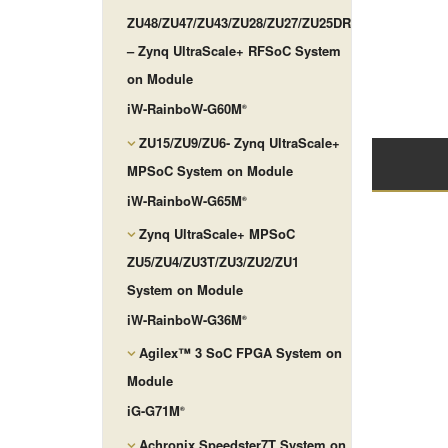
ZU48/ZU47/ZU43/ZU28/ZU27/ZU25DR
– Zynq UltraScale+ RFSoC System
on Module
iW-RainboW-G60M
®
ZU15/ZU9/ZU6- Zynq UltraScale+
MPSoC System on Module
iW-RainboW-G65M
®
Zynq UltraScale+ MPSoC
ZU5/ZU4/ZU3T/ZU3/ZU2/ZU1
System on Module
iW-RainboW-G36M
®
Agilex™ 3 SoC FPGA System on
Module
iG-G71M
®
Achronix Speedster7T System on