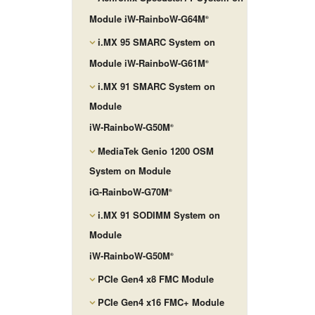
Module iW-RainboW-G64M
®
i.MX 95 SMARC System on
Module iW-RainboW-G61M
®
i.MX 91 SMARC System on
Module
iW-RainboW-G50M
®
MediaTek Genio 1200 OSM
System on Module
iG-RainboW-G70M
®
i.MX 91 SODIMM System on
Module
iW-RainboW-G50M
®
PCIe Gen4 x8 FMC Module
PCIe Gen4 x16 FMC+ Module