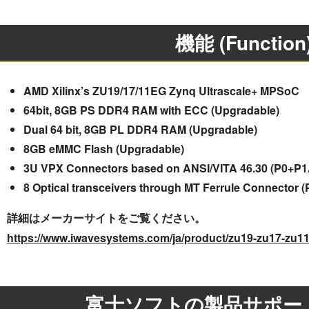
機能 (Function
AMD Xilinx’s ZU19/17/11EG Zynq Ultrascale+ MPSoC
64bit, 8GB PS DDR4 RAM with ECC (Upgradable)
Dual 64 bit, 8GB PL DDR4 RAM (Upgradable)
8GB eMMC Flash (Upgradable)
3U VPX Connectors based on ANSI/VITA 46.30 (P0+P
8 Optical transceivers through MT Ferrule Connector 
詳細はメーカーサイトをご覧ください。
https://www.iwavesystems.com/ja/product/zu19-zu17-zu11
富士ソフトの製品サポー