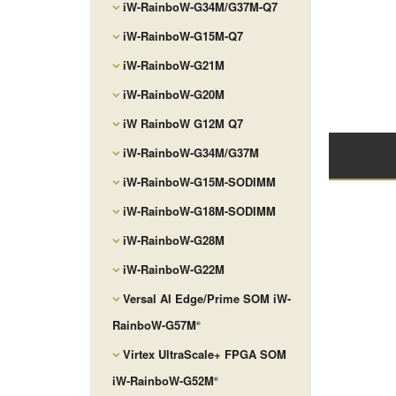
iW-RainboW-G34M/G37M-Q7
iW-RainboW-G15M-Q7
iW-RainboW-G21M
iW-RainboW-G20M
iW RainboW G12M Q7
iW-RainboW-G34M/G37M
iW-RainboW-G15M-SODIMM
iW-RainboW-G18M-SODIMM
iW-RainboW-G28M
iW-RainboW-G22M
Versal AI Edge/Prime SOM iW-
RainboW-G57M
®
Virtex UltraScale+ FPGA SOM
iW-RainboW-G52M
®