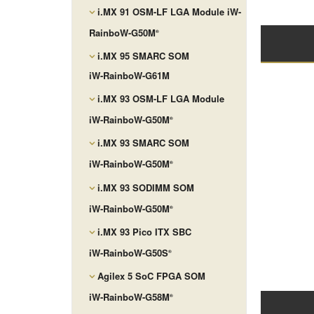
i.MX 91 OSM-LF LGA Module iW-
RainboW-G50M
®
i.MX 95 SMARC SOM
iW-RainboW-G61M
i.MX 93 OSM-LF LGA Module
iW-RainboW-G50M
®
i.MX 93 SMARC SOM
iW-RainboW-G50M
®
i.MX 93 SODIMM SOM
iW-RainboW-G50M
®
i.MX 93 Pico ITX SBC
iW-RainboW-G50S
®
Agilex 5 SoC FPGA SOM
iW-RainboW-G58M
®