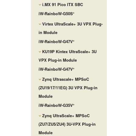
i.MX 91 Pico ITX SBC
iW-RainboW-G50S
®
Virtex UltraScale+ 3U VPX Plug-
in Module
iW-RainboW-G47V
®
KU19P Kintex UltraScale+ 3U
VPX Plug-in Module
iW-RainboW-G47V
®
Zynq Ultrascale+ MPSoC
(ZU19/17/11EG) 3U VPX Plug-in
Module
iW-RainboW-G35V
®
Zynq UltraScale+ MPSoC
(ZU7/ZU5/ZU4) 3U-VPX Plug-in
Module