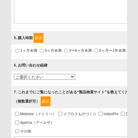
個人情報保護管理担当役員
〒231-8008 神奈川県横浜市中区桜木町1-1
利用目的
5
. 購入時期
必須
1.当社が取り扱う商品・サービスに関するご案内
1ヶ月未満
3ヶ月未満
3〜6ヶ月未満
6ヶ月〜1年未満
未
2.当社が開催（主催・共催・協賛）するセミナーなど、各種イ
ベントのお知らせ
6
. お問い合わせ経緯
3.お客様の業務内容、及び興味、関心に応じた情報の提供
4.お客様満足度調査等のアンケートの依頼
5.お問い合わせまたはご依頼等への対応
7
. これまでにご覧になったことがある“製品検索サイト”を教えてください
（複数選択可）
必須
第三者提供の有無
あり
Metoree（メトリ―）
イプロスものづくり
indexPro
製品ナ
Aperza（アペルザ）
a.個人情報の提供・利用目的
その他
当該企業/団体のサービス等のご案内及び当該企業/団体からの