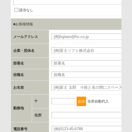
情報を提供するため
該当なし
■お客様情報
b.第三者に提供される個人データの項目
お客様のご氏名、フリガナ、企業・団体名、部署名、役職、
メールアドレス
必
郵便番号、住所、電話番号、FAX番号、メールアドレス
企業・団体名
必
c.第三者への提供の手段または手法
部署名
書類の送付又は電子的な方法
役職名
d.提供先および管理者
お名前
必
当社とイベント/セミナーを共同で開催する企業/団体
〒
必須
住所自動代入
e.個人情報取り扱いに関する契約
勤務地
当社と当該企業/団体とは、個人情報取扱に関する覚書の締結
住所
必
を行います。
電話番号
必