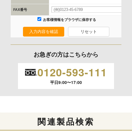
委託の有無
FAX番号
なし
お客様情報をブラウザに保存する
入力内容を確認
リセット
保有個人データの開示等および問合わせ窓口について
ご本人からの求めにより、当社が保有する保有個人データの
利用目的の通知、開示、内容の訂正、追加または削除、利用
お急ぎの方はこちらから
の停止、消去および 第三者への提供の停止（「開示等」とい
います。）に応じます。
0120-593-111
開示等のご請求は、下記お問い合わせ先窓口へご連絡願いま
平日9:00〜17:00
す。
情報提供の任意性及び情報を与えなかった場合に本人に生じ
る結果
情報提供は任意ですが、情報を提供しなかった場合、情報の
関連製品検索
項目によってはお問い合わせ等に
ご回答できない場合がございます。