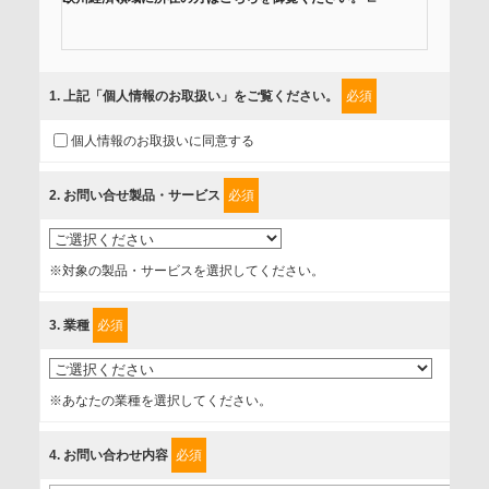
当社では、「個人情報保護方針」に基き、個人情報保護の取
組みを行っています。
1
. 上記「個人情報のお取扱い」をご覧ください。
必須
ご入力頂いたお客様の情報は、個人情報保護方針に則り適切
個人情報のお取扱いに同意する
に取扱い、これらで定める範囲内で、サービスの提供やご案
内等のために利用させていただいております。
2
. お問い合せ製品・サービス
必須
情報を提供されるお客様（本人）に対して、情報の収集目
的、管理者、提供の有無、情報提供の任意性や権利について
※対象の製品・サービスを選択してください。
確認し、当社への情報提供がお客様の懸念にならないよう
に、以下の同意を得たいと存じますので、宜しくお願い申し
3
. 業種
必須
上げます。
事業者名
※あなたの業種を選択してください。
富士ソフト株式会社
4
. お問い合わせ内容
必須
個人情報保護責任者