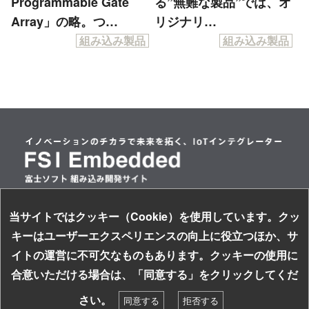
Programmable Gate
る”無難な製品”では、オ
Array」の略。つ…
リジナリ…
組み込み製品
組み込み製品
当サイトではクッキー（Cookie）を使用しています。クッ
情報セキュリティ基本方針
キーはユーザーエクスペリエンスの向上に役立つほか、サ
個人情報保護方針
イトの運営に不可欠なものもあります。クッキーの使用に
サイトのご利用について
お探しの組み込み製品はキーワードで検索！
合意いただける場合は、「同意する」をクリックしてくだ
ソーシャルメディアガイドライン
検索
さい。
同意する
拒否する