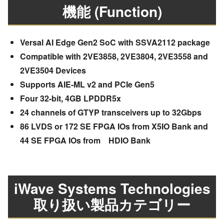
機能 (Function)
Versal AI Edge Gen2 SoC with SSVA2112 package
Compatible with 2VE3858, 2VE3804, 2VE3558 and
2VE3504 Devices
Supports AIE-ML v2 and PCIe Gen5
Four 32-bit, 4GB LPDDR5x
24 channels of GTYP transceivers up to 32Gbps
86 LVDS or 172 SE FPGA IOs from X5IO Bank and
44 SE FPGA IOs from HDIO Bank
iWave Systems Technologies
取り扱い製品カテゴリー