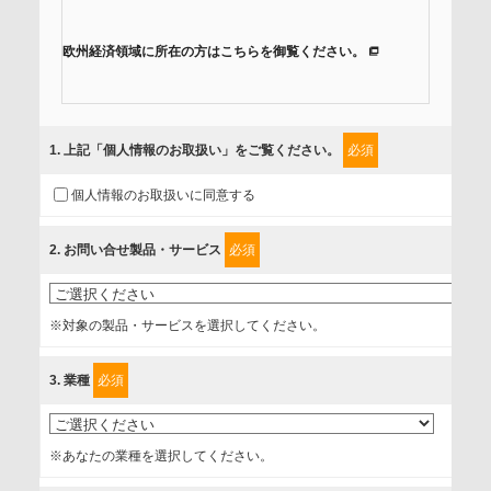
欧州経済領域に所在の方はこちらを御覧ください。
当社では、「個人情報保護方針」に基き、個人情報保護の取
組みを行っています。
1
. 上記「個人情報のお取扱い」をご覧ください。
必須
ご入力頂いたお客様の情報は、個人情報保護方針に則り適切
個人情報のお取扱いに同意する
に取扱い、これらで定める範囲内で、サービスの提供やご案
内等のために利用させていただいております。
2
. お問い合せ製品・サービス
必須
情報を提供されるお客様（本人）に対して、情報の収集目
的、管理者、提供の有無、情報提供の任意性や権利について
※対象の製品・サービスを選択してください。
確認し、当社への情報提供がお客様の懸念にならないよう
に、以下の同意を得たいと存じますので、宜しくお願い申し
3
. 業種
必須
上げます。
事業者名
※あなたの業種を選択してください。
富士ソフト株式会社