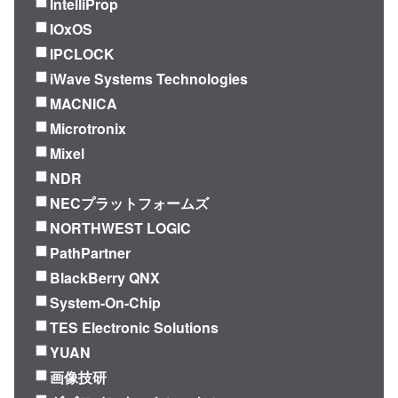
IntelliProp
IOxOS
IPCLOCK
iWave Systems Technologies
MACNICA
Microtronix
Mixel
NDR
NECプラットフォームズ
NORTHWEST LOGIC
PathPartner
BlackBerry QNX
System-On-Chip
TES Electronic Solutions
YUAN
画像技研