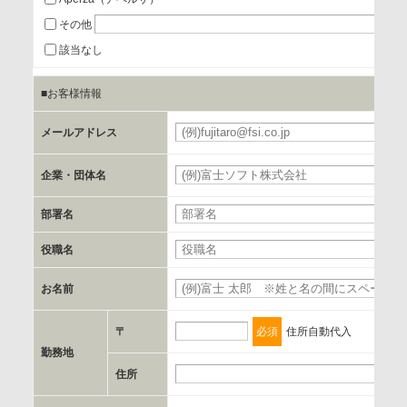
a.個人情報の提供・利用目的
その他
当該企業/団体のサービス等のご案内及び当該企業/団体からの
該当なし
情報を提供するため
■お客様情報
b.第三者に提供される個人データの項目
メールアドレス
お客様のご氏名、フリガナ、企業・団体名、部署名、役職、
郵便番号、住所、電話番号、FAX番号、メールアドレス
企業・団体名
部署名
c.第三者への提供の手段または手法
書類の送付又は電子的な方法
役職名
お名前
d.提供先および管理者
当社とイベント/セミナーを共同で開催する企業/団体
〒
必須
住所自動代入
勤務地
e.個人情報取り扱いに関する契約
住所
当社と当該企業/団体とは、個人情報取扱に関する覚書の締結