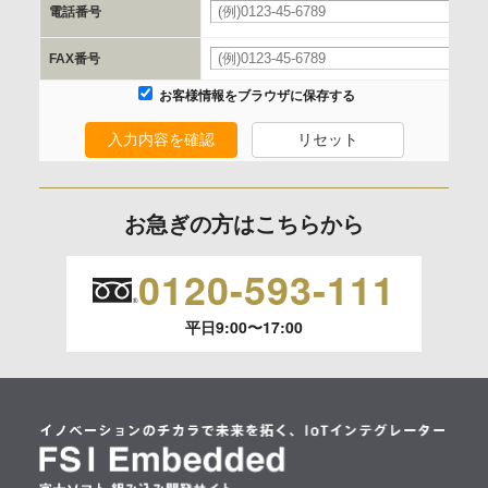
電話番号
を行います。
FAX番号
委託の有無
お客様情報をブラウザに保存する
なし
入力内容を確認
リセット
保有個人データの開示等および問合わせ窓口について
ご本人からの求めにより、当社が保有する保有個人データの
お急ぎの方はこちらから
利用目的の通知、開示、内容の訂正、追加または削除、利用
の停止、消去および 第三者への提供の停止（「開示等」とい
0120-593-111
います。）に応じます。
平日9:00〜17:00
開示等のご請求は、下記お問い合わせ先窓口へご連絡願いま
す。
情報提供の任意性及び情報を与えなかった場合に本人に生じ
る結果
情報提供は任意ですが、情報を提供しなかった場合、情報の