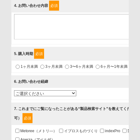
4
. お問い合わせ内容
必須
個人情報保護責任者
個人情報保護管理担当役員
〒231-8008 神奈川県横浜市中区桜木町1-1
利用目的
5
. 購入時期
必須
1.当社が取り扱う商品・サービスに関するご案内
1ヶ月未満
3ヶ月未満
3〜6ヶ月未満
6ヶ月〜1年未満
未
2.当社が開催（主催・共催・協賛）するセミナーなど、各種イ
ベントのお知らせ
6
. お問い合わせ経緯
3.お客様の業務内容、及び興味、関心に応じた情報の提供
4.お客様満足度調査等のアンケートの依頼
5.お問い合わせまたはご依頼等への対応
7
. これまでにご覧になったことがある“製品検索サイト”を教えてください
可）
必須
第三者提供の有無
あり
Metoree（メトリ―）
イプロスものづくり
indexPro
製品ナ
Aperza（アペルザ）