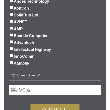
Andes Technology
Kontron
SolidRun Ltd.
AVNET
AMD
Sparkle Computer
Advantech
Intellectual Highway
InnoComm
AMobile
フリーワード
絞