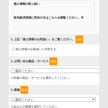
個人情報の取り扱い
欧州経済領域に所在の方はこちらを御覧ください。
当社では、「個人情報保護方針」に基き、個人情報保護の取
組みを行っています。
1
. 上記「個人情報のお取扱い」をご覧ください。
必須
ご入力頂いたお客様の情報は、個人情報保護方針に則り適切
個人情報のお取扱いに同意する
に取扱い、これらで定める範囲内で、サービスの提供やご案
内等のために利用させていただいております。
2
. お問い合せ製品・サービス
必須
情報を提供されるお客様（本人）に対して、情報の収集目
的、管理者、提供の有無、情報提供の任意性や権利について
※対象の製品・サービスを選択してください。
確認し、当社への情報提供がお客様の懸念にならないよう
に、以下の同意を得たいと存じますので、宜しくお願い申し
3
. 業種
必須
上げます。
事業者名
※あなたの業種を選択してください。