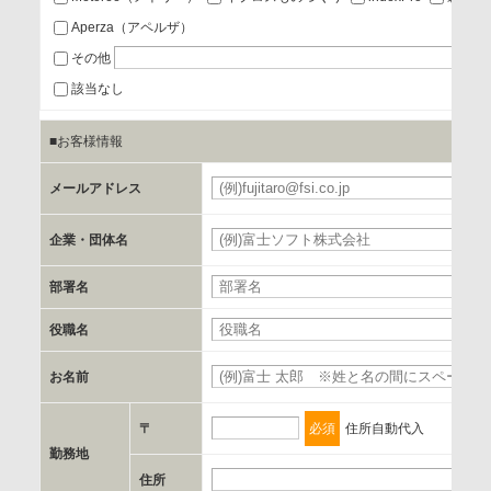
Aperza（アペルザ）
a.個人情報の提供・利用目的
その他
当該企業/団体のサービス等のご案内及び当該企業/団体からの
該当なし
情報を提供するため
■お客様情報
b.第三者に提供される個人データの項目
メールアドレス
お客様のご氏名、フリガナ、企業・団体名、部署名、役職、
郵便番号、住所、電話番号、FAX番号、メールアドレス
企業・団体名
部署名
c.第三者への提供の手段または手法
書類の送付又は電子的な方法
役職名
お名前
d.提供先および管理者
当社とイベント/セミナーを共同で開催する企業/団体
〒
必須
住所自動代入
勤務地
e.個人情報取り扱いに関する契約
住所