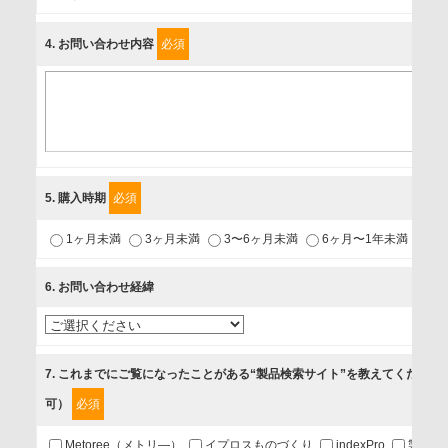
富士ソフト株式会社
4
. お問い合わせ内容
必須
個人情報保護責任者
個人情報保護管理担当役員
〒231-8008 神奈川県横浜市中区桜木町1-1
利用目的
5
. 購入時期
必須
1.当社が取り扱う商品・サービスに関するご案内
1ヶ月未満
3ヶ月未満
3〜6ヶ月未満
6ヶ月〜1年未満
未
2.当社が開催（主催・共催・協賛）するセミナーなど、各種イ
ベントのお知らせ
6
. お問い合わせ経緯
3.お客様の業務内容、及び興味、関心に応じた情報の提供
4.お客様満足度調査等のアンケートの依頼
5.お問い合わせまたはご依頼等への対応
7
. これまでにご覧になったことがある“製品検索サイト”を教えてください
可）
必須
第三者提供の有無
あり
Metoree（メトリ―）
イプロスものづくり
indexPro
製品ナ