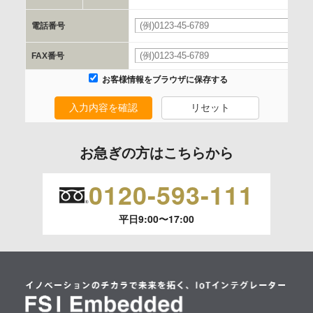
当社と当該企業/団体とは、個人情報取扱に関する覚書の締結
電話番号
を行います。
FAX番号
委託の有無
お客様情報をブラウザに保存する
なし
入力内容を確認
リセット
保有個人データの開示等および問合わせ窓口について
お急ぎの方はこちらから
ご本人からの求めにより、当社が保有する保有個人データの
利用目的の通知、開示、内容の訂正、追加または削除、利用
0120-593-111
の停止、消去および 第三者への提供の停止（「開示等」とい
います。）に応じます。
平日9:00〜17:00
開示等のご請求は、下記お問い合わせ先窓口へご連絡願いま
す。
情報提供の任意性及び情報を与えなかった場合に本人に生じ
る結果