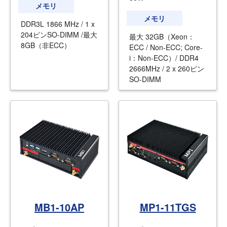
メモリ
メモリ
DDR3L 1866 MHz / 1 x
204ピンSO-DIMM /最大
最大 32GB（Xeon：
8GB（非ECC）
ECC / Non-ECC; Core-
i：Non-ECC）/ DDR4
2666MHz / 2 x 260ピン
SO-DIMM
MB1-10AP
MP1-11TGS